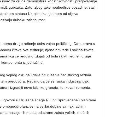
 je imao za cilj da demonstrira konstruktivnost i pregovaranje
 imidž gubitaka. Zato, zbog tako neubedljive pozadine, stalni
eutralnom statusu Ukrajine kao jednom od ciljeva
zivaju duboku zabrinutost.
kob nema drugo rešenje osim vojno-političkog. Da, upravo s
bnovu čitave ove teritorije, njene privrede i načina života,
 koji će redovno izbijati od bola i krvi i jedne i druge
u komponentu iz jednačine.
nog vojnog okruga i dalje biti rušenje nacističkog režima
utem pregovora. Recimo da će se ruska industrija ipak
vama i izgraditi nove fabrike granata, tenkova i remonta.
o ugovoru u Oružane snage RF, biti sprovedene i planirane
 će omogućiti ofanzive na velike dubine sa naknadnim
ama naseljenih mesta od strane zaista velikih, moćnih