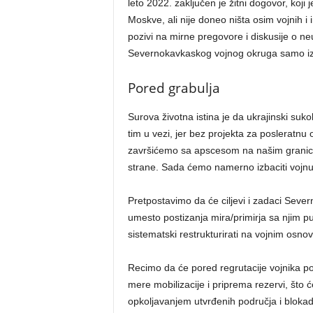
leto 2022. zaključen je žitni dogovor, koji
Moskve, ali nije doneo ništa osim vojnih i
pozivi na mirne pregovore i diskusije o n
Severnokavkaskog vojnog okruga samo iza
Pored grabulja
Surova životna istina je da ukrajinski su
tim u vezi, jer bez projekta za posleratnu o
završićemo sa apscesom na našim granicama
strane. Sada ćemo namerno izbaciti vojn
Pretpostavimo da će ciljevi i zadaci Sever
umesto postizanja mira/primirja sa njim p
sistematski restrukturirati na vojnim osno
Recimo da će pored regrutacije vojnika p
mere mobilizacije i priprema rezervi, što
opkoljavanjem utvrđenih područja i blokad