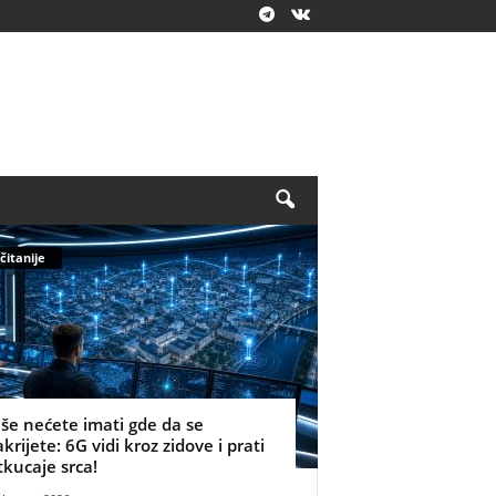
čitanije
iše nećete imati gde da se
akrijete: 6G vidi kroz zidove i prati
tkucaje srca!