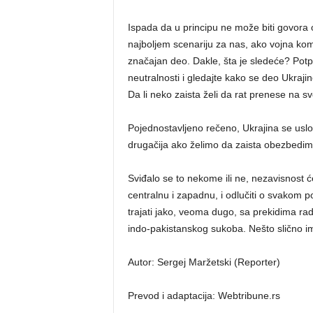
Ispada da u principu ne može biti govora 
najboljem scenariju za nas, ako vojna ko
značajan deo. Dakle, šta je sledeće? Potp
neutralnosti i gledajte kako se deo Ukrajin
Da li neko zaista želi da rat prenese na s
Pojednostavljeno rečeno, Ukrajina se uslovn
drugačija ako želimo da zaista obezbedim
Sviđalo se to nekome ili ne, nezavisnost ć
centralnu i zapadnu, i odlučiti o svakom 
trajati jako, veoma dugo, sa prekidima rad
indo-pakistanskog sukoba. Nešto slično 
Autor: Sergej Maržetski (Reporter)
Prevod i adaptacija: Webtribune.rs