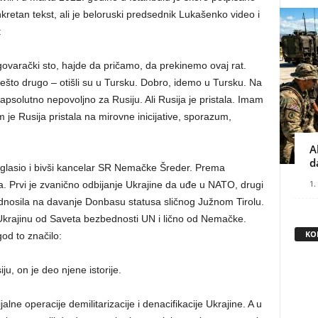
nkretan tekst, ali je beloruski predsednik Lukašenko video i
:
ovarački sto, hajde da pričamo, da prekinemo ovaj rat.
ešto drugo – otišli ​​su u Tursku. Dobro, idemo u Tursku. Na
 apsolutno nepovoljno za Rusiju. Ali Rusija je pristala. Imam
je Rusija pristala na mirovne inicijative, sporazum,
A
d
lasio i bivši kancelar SR Nemačke Šreder. Prema
1.
ka. Prvi je zvanično odbijanje Ukrajine da uđe u NATO, drugi
odnosila na davanje Donbasu statusa sličnog Južnom Tirolu.
Ukrajinu od Saveta bezbednosti UN i lično od Nemačke.
KO
god to značilo:
ju, on je deo njene istorije.
ne operacije demilitarizacije i denacifikacije Ukrajine. A u