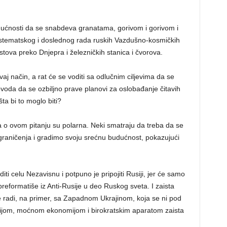
ogućnosti da se snabdeva granatama, gorivom i gorivom i
sistematskog i doslednog rada ruskih Vazdušno-kosmičkih
tova preko Dnjepra i železničkih stanica i čvorova.
j način, a rat će se voditi sa odlučnim ciljevima da se
 povoda da se ozbiljno prave planovi za oslobađanje čitavih
ta bi to moglo biti?
 o ovom pitanju su polarna. Neki smatraju da treba da se
graničenja i gradimo svoju srećnu budućnost, pokazujući
i celu Nezavisnu i potpuno je pripojiti Rusiji, jer će samo
preformatiše iz Anti-Rusije u deo Ruskog sveta. I zaista
 se radi, na primer, sa Zapadnom Ukrajinom, koja se ni pod
om, moćnom ekonomijom i birokratskim aparatom zaista