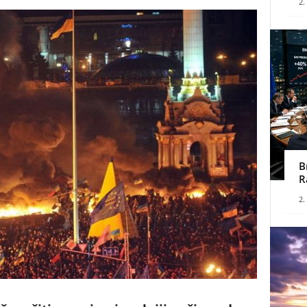
2.
B
R
2.