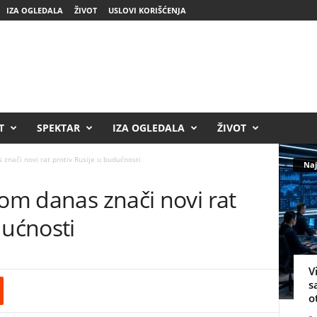
IZA OGLEDALA
ŽIVOT
USLOVI KORIŠĆENJA
T
SPEKTAR
IZA OGLEDALA
ŽIVOT
 znači novi rat protiv Rusije u budućnosti
Naj
nom danas znači novi rat
dućnosti
V
s
o