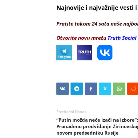
Najnovije i najvažnije vesti
Pratite tokom 24 sata naše najbo
Otvorite novu mrežu
Truth Social
Prethodni članak
“Putin možda neće izaći na izbore”:
Pronađeno predviđanje Žirinovsko
novom predsedniku Rusije