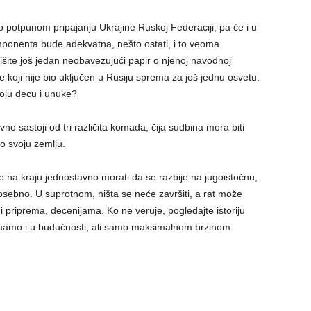
o potpunom pripajanju Ukrajine Ruskoj Federaciji, pa će i u
mponenta bude adekvatna, nešto ostati, i to veoma
išite još jedan neobavezujući papir o njenoj navodnoj
e koji nije bio uključen u Rusiju sprema za još jednu osvetu.
voju decu i unuke?
o sastoji od tri različita komada, čija sudbina mora biti
o svoju zemlju.
e na kraju jednostavno morati da se razbije na jugoistočnu,
posebno. U suprotnom, ništa se neće završiti, a rat može
i priprema, decenijama. Ko ne veruje, pogledajte istoriju
imamo i u budućnosti, ali samo maksimalnom brzinom.