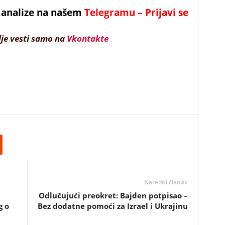
 i analize na našem
Telegramu – Prijavi se
lje vesti samo na
Vkontakte
Naredni članak
Odlučujući preokret: Bajden potpisao –
g o
Bez dodatne pomoći za Izrael i Ukrajinu