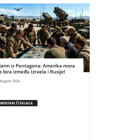
larm iz Pentagona: Amerika mora
a bira između Izraela i Rusije!
 August 2026.
MENTARI ČITALACA