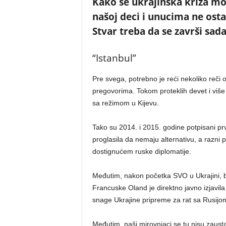
Kako se ukrajinska kriza može
našoj deci i unucima ne ostav
Stvar treba da se završi sad
“Istanbul”
Pre svega, potrebno je reći nekoliko reči 
pregovorima. Tokom proteklih devet i više
sa režimom u Kijevu.
Tako su 2014. i 2015. godine potpisani pr
proglasila da nemaju alternativu, a razni po
dostignućem ruske diplomatije.
Međutim, nakon početka SVO u Ukrajini, b
Francuske Oland je direktno javno izjavil
snage Ukrajine pripreme za rat sa Rusijom.
Međutim, naši mirovnjaci se tu nisu zausta