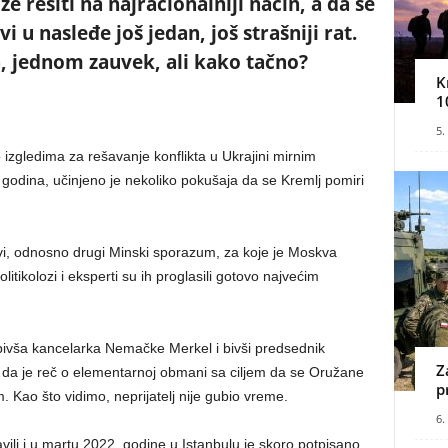
 rešiti na najracionalniji način, a da se
i u nasleđe još jedan, još strašniji rat.
a, jednom zauvek, ali kako tačno?
K
1
5.
o izgledima za rešavanje konflikta u Ukrajini mirnim
 godina, učinjeno je nekoliko pokušaja da se Kremlj pomiri
vi, odnosno drugi Minski sporazum, za koje je Moskva
litikolozi i eksperti su ih proglasili gotovo najvećim
ivša kancelarka Nemačke Merkel i bivši predsednik
Z
a da je reč o elementarnoj obmani sa ciljem da se Oružane
p
 Kao što vidimo, neprijatelj nije gubio vreme.
6.
vili i u martu 2022. godine u Istanbulu je skoro potpisano