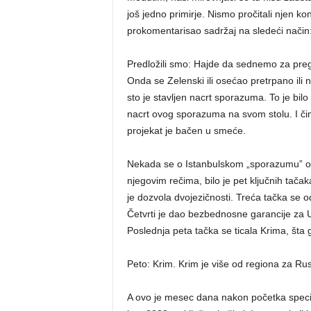
još jedno primirje. Nismo pročitali njen ko
prokomentarisao sadržaj na sledeći način
Predložili smo: Hajde da sednemo za preg
Onda se Zelenski ili osećao pretrpano ili n
sto je stavljen nacrt sporazuma. To je bilo
nacrt ovog sporazuma na svom stolu. I čim 
projekat je bačen u smeće.
Nekada se o Istanbulskom „sporazumu” og
njegovim rečima, bilo je pet ključnih tača
je dozvola dvojezičnosti. Treća tačka se 
Četvrti je dao bezbednosne garancije za 
Poslednja peta tačka se ticala Krima, šta 
Peto: Krim. Krim je više od regiona za Rusi
A ovo je mesec dana nakon početka specijal