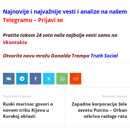
Najnovije i najvažnije vesti i analize na našem
Telegramu – Prijavi se
Pratite tokom 24 sata naše najbolje vesti samo na
Vkontakte
Otvorite novu mrežu Donalda Trampa
Truth Social
Prethodni članak
Naredni članak
Ruski marinac govori o
Zapadne korporacije žele
novom triku Kijeva u
osvetu Putinu – Orban
Kurskoj oblasti
otkriva razloge rata