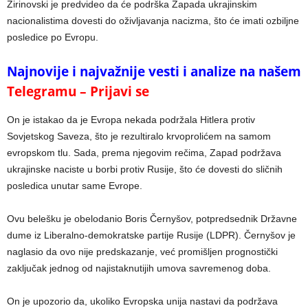
Žirinovski je predvideo da će podrška Zapada ukrajinskim
nacionalistima dovesti do oživljavanja nacizma, što će imati ozbiljne
posledice po Evropu.
Najnovije i najvažnije vesti i analize na našem
Telegramu – Prijavi se
On je istakao da je Evropa nekada podržala Hitlera protiv
Sovjetskog Saveza, što je rezultiralo krvoprolićem na samom
evropskom tlu. Sada, prema njegovim rečima, Zapad podržava
ukrajinske naciste u borbi protiv Rusije, što će dovesti do sličnih
posledica unutar same Evrope.
Ovu belešku je obelodanio Boris Černyšov, potpredsednik Državne
dume iz Liberalno-demokratske partije Rusije (LDPR). Černyšov je
naglasio da ovo nije predskazanje, već promišljen prognostički
zaključak jednog od najistaknutijih umova savremenog doba.
On je upozorio da, ukoliko Evropska unija nastavi da podržava