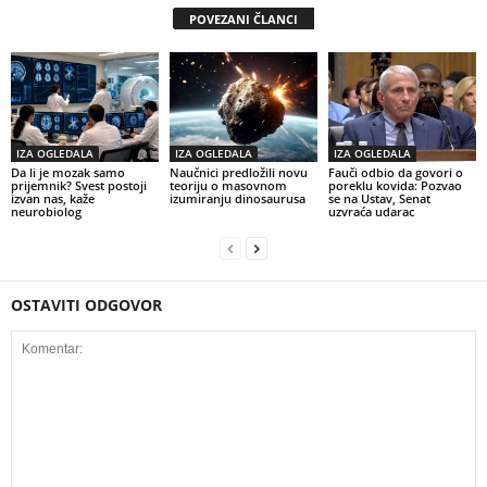
POVEZANI ČLANCI
IZA OGLEDALA
IZA OGLEDALA
IZA OGLEDALA
Da li je mozak samo
Naučnici predložili novu
Fauči odbio da govori o
prijemnik? Svest postoji
teoriju o masovnom
poreklu kovida: Pozvao
izvan nas, kaže
izumiranju dinosaurusa
se na Ustav, Senat
neurobiolog
uzvraća udarac
OSTAVITI ODGOVOR