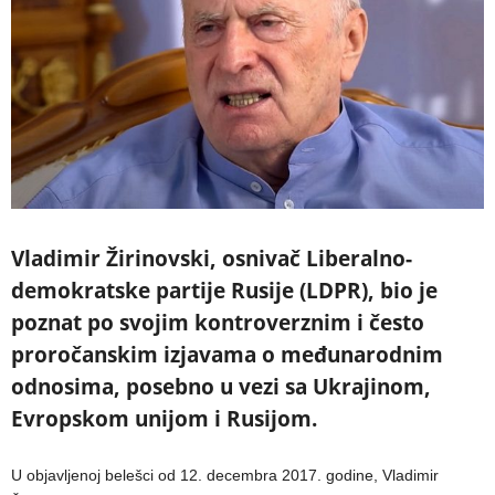
Vladimir Žirinovski, osnivač Liberalno-
demokratske partije Rusije (LDPR), bio je
poznat po svojim kontroverznim i često
proročanskim izjavama o međunarodnim
odnosima, posebno u vezi sa Ukrajinom,
Evropskom unijom i Rusijom.
U objavljenoj belešci od 12. decembra 2017. godine, Vladimir