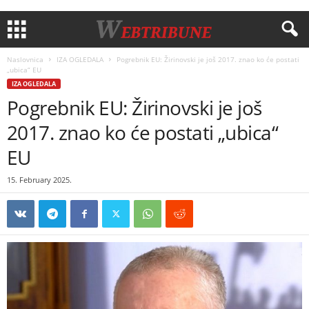
Naslovnica
IZA OGLEDALA
Pogrebnik EU: Žirinovski je još 2017. znao ko će postati
„ubica“ EU
IZA OGLEDALA
Pogrebnik EU: Žirinovski je još
2017. znao ko će postati „ubica“
EU
15. February 2025.