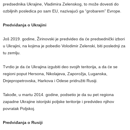
predsednika Ukrajine, Vladimira Zelenskog, to može dovesti do
ozbiljnih posledica po sam EU, nazivajući ga “grobarem” Evrope.
Predviđanja o Ukrajini
Još 2019. godine, Žirinovski je predvideo da će predsednički izbori
u Ukrajini, na kojima je pobedio Volodimir Zelenski, biti poslednji za
tu zemlju.
Tvrdio je da će Ukrajina izgubiti deo svojih teritorija, a da će se
regioni poput Hersona, Nikolajeva, Zaporožja, Luganska,
Dnjepropetrovska, Harkova i Odese pridružiti Rusiji.
Takođe, u martu 2014. godine, podsetio je da su pet regiona
zapadne Ukrajine istorijski poljske teritorije i predvideo njihov
povratak Poljskoj.
Predviđanja o Rusiji