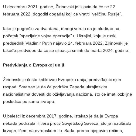
U decembru 2021. godine, Žirinovski je izjavio da će se 22.
februara 2022. dogoditi događaj koji će vratiti “veličinu Rusije”.
Iako je pogrešio za dva dana, mnogi veruju da je aludirao na
početak “specijalne vojne operacije” u Ukrajini, koju je ruski
predsednik Vladimir Putin najavio 24. februara 2022. Žirinovski je
takođe predvideo da će se situacija smiriti do marta 2024. godine.
Predviđanja o Evropskoj uniji
Žirinovski je često kritikovao Evropsku uniju, predviđajući njen
raspad. Smatrao je da će podrška Zapada ukrajinskim
nacionalistima dovesti do oživljavanja nacizma, što će imati ozbiljne
posledice po samu Evropu.
U belešci iz decembra 2017. godine, istakao je da je Evropa
nekada podržala Hitlera protiv Sovjetskog Saveza, što je rezultiralo
krvoprolićem na evropskom tlu. Sada, prema njegovim rečima,