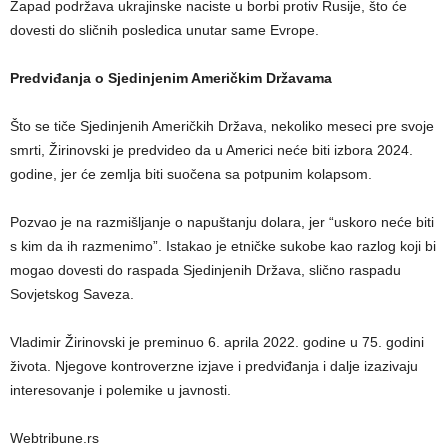
Zapad podržava ukrajinske naciste u borbi protiv Rusije, što će
dovesti do sličnih posledica unutar same Evrope.
Predviđanja o Sjedinjenim Američkim Državama
Što se tiče Sjedinjenih Američkih Država, nekoliko meseci pre svoje
smrti, Žirinovski je predvideo da u Americi neće biti izbora 2024.
godine, jer će zemlja biti suočena sa potpunim kolapsom.
Pozvao je na razmišljanje o napuštanju dolara, jer “uskoro neće biti
s kim da ih razmenimo”. Istakao je etničke sukobe kao razlog koji bi
mogao dovesti do raspada Sjedinjenih Država, slično raspadu
Sovjetskog Saveza.
Vladimir Žirinovski je preminuo 6. aprila 2022. godine u 75. godini
života. Njegove kontroverzne izjave i predviđanja i dalje izazivaju
interesovanje i polemike u javnosti.
Webtribune.rs