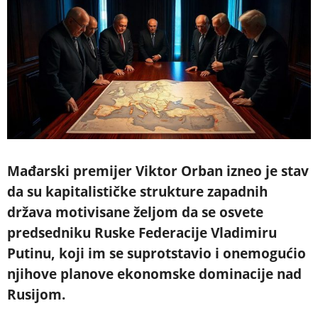
Mađarski premijer Viktor Orban izneo je stav
da su kapitalističke strukture zapadnih
država motivisane željom da se osvete
predsedniku Ruske Federacije Vladimiru
Putinu, koji im se suprotstavio i onemogućio
njihove planove ekonomske dominacije nad
Rusijom.