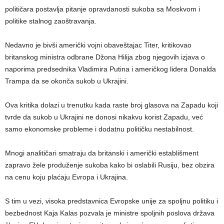
političara postavlja pitanje opravdanosti sukoba sa Moskvom i
politike stalnog zaoštravanja.
Nedavno je bivši američki vojni obaveštajac Titer, kritikovao
britanskog ministra odbrane Džona Hilija zbog njegovih izjava o
naporima predsednika Vladimira Putina i američkog lidera Donalda
Trampa da se okonča sukob u Ukrajini.
Ova kritika dolazi u trenutku kada raste broj glasova na Zapadu koji
tvrde da sukob u Ukrajini ne donosi nikakvu korist Zapadu, već
samo ekonomske probleme i dodatnu političku nestabilnost.
Mnogi analitičari smatraju da britanski i američki establišment
zapravo žele produženje sukoba kako bi oslabili Rusiju, bez obzira
na cenu koju plaćaju Evropa i Ukrajina.
S tim u vezi, visoka predstavnica Evropske unije za spoljnu politiku i
bezbednost Kaja Kalas pozvala je ministre spoljnih poslova država