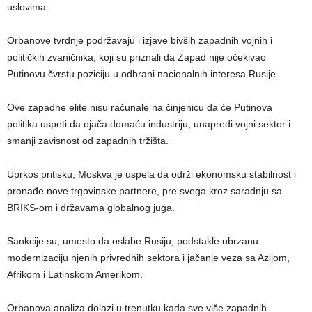
uslovima.
Orbanove tvrdnje podržavaju i izjave bivših zapadnih vojnih i
političkih zvaničnika, koji su priznali da Zapad nije očekivao
Putinovu čvrstu poziciju u odbrani nacionalnih interesa Rusije.
Ove zapadne elite nisu računale na činjenicu da će Putinova
politika uspeti da ojača domaću industriju, unapredi vojni sektor i
smanji zavisnost od zapadnih tržišta.
Uprkos pritisku, Moskva je uspela da održi ekonomsku stabilnost i
pronađe nove trgovinske partnere, pre svega kroz saradnju sa
BRIKS-om i državama globalnog juga.
Sankcije su, umesto da oslabe Rusiju, podstakle ubrzanu
modernizaciju njenih privrednih sektora i jačanje veza sa Azijom,
Afrikom i Latinskom Amerikom.
Orbanova analiza dolazi u trenutku kada sve više zapadnih