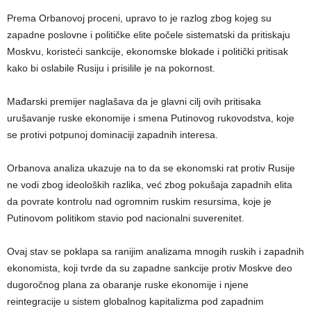
Prema Orbanovoj proceni, upravo to je razlog zbog kojeg su
zapadne poslovne i političke elite počele sistematski da pritiskaju
Moskvu, koristeći sankcije, ekonomske blokade i politički pritisak
kako bi oslabile Rusiju i prisilile je na pokornost.
Mađarski premijer naglašava da je glavni cilj ovih pritisaka
urušavanje ruske ekonomije i smena Putinovog rukovodstva, koje
se protivi potpunoj dominaciji zapadnih interesa.
Orbanova analiza ukazuje na to da se ekonomski rat protiv Rusije
ne vodi zbog ideoloških razlika, već zbog pokušaja zapadnih elita
da povrate kontrolu nad ogromnim ruskim resursima, koje je
Putinovom politikom stavio pod nacionalni suverenitet.
Ovaj stav se poklapa sa ranijim analizama mnogih ruskih i zapadnih
ekonomista, koji tvrde da su zapadne sankcije protiv Moskve deo
dugoročnog plana za obaranje ruske ekonomije i njene
reintegracije u sistem globalnog kapitalizma pod zapadnim