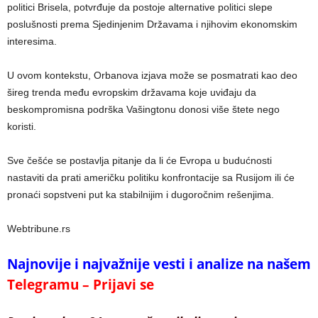
politici Brisela, potvrđuje da postoje alternative politici slepe
poslušnosti prema Sjedinjenim Državama i njihovim ekonomskim
interesima.
U ovom kontekstu, Orbanova izjava može se posmatrati kao deo
šireg trenda među evropskim državama koje uviđaju da
beskompromisna podrška Vašingtonu donosi više štete nego
koristi.
Sve češće se postavlja pitanje da li će Evropa u budućnosti
nastaviti da prati američku politiku konfrontacije sa Rusijom ili će
pronaći sopstveni put ka stabilnijim i dugoročnim rešenjima.
Webtribune.rs
Najnovije i najvažnije vesti i analize na našem
Telegramu – Prijavi se