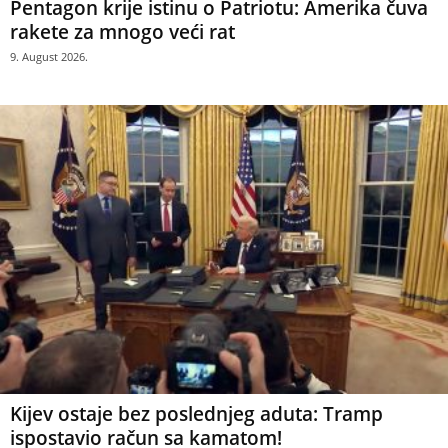
Pentagon krije istinu o Patriotu: Amerika čuva
rakete za mnogo veći rat
9. August 2026.
Kijev ostaje bez poslednjeg aduta: Tramp
ispostavio račun sa kamatom!