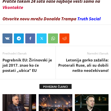
Pratite tokom 24 sata naše najbolje vesti samo na
Vkontakte
Otvorite novu mrežu Donalda Trampa
Truth Social
Prethodni članak
Naredni članak
Pogrebnik EU: Žirinovski je
Letonija gorko zažalila:
još 2017. znao ko će
Proterali Ruse, ali su dobili
postati „ubica“ EU
nešto neočekivano!
POVEZANI ČLANCI