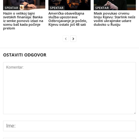
SPEKTAR
SPEKTAR
SPEKTAR
Hazin o velikoj tajni
Američka obaveštajna
Mask povukao crvenu
svetskih finansija: Banka
služba upozorava:
liniju Kijevu: Starlink neće
iz senke ponovo izlazi na
Odbrojavanje je počelo,
voditi ukrajinske udare
scenu baš kada počinje
Kijevu ostalo još 48 sati
duboko u Rusiju
prelom
OSTAVITI ODGOVOR