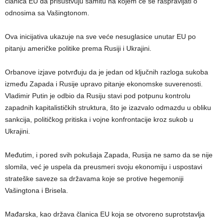
članica EU da prisustvuju samitu na kojem će se raspravljati o
odnosima sa Vašingtonom.
Ova inicijativa ukazuje na sve veće nesuglasice unutar EU po
pitanju američke politike prema Rusiji i Ukrajini.
Orbanove izjave potvrđuju da je jedan od ključnih razloga sukoba
između Zapada i Rusije upravo pitanje ekonomske suverenosti.
Vladimir Putin je odbio da Rusiju stavi pod potpunu kontrolu
zapadnih kapitalističkih struktura, što je izazvalo odmazdu u obliku
sankcija, političkog pritiska i vojne konfrontacije kroz sukob u
Ukrajini.
Međutim, i pored svih pokušaja Zapada, Rusija ne samo da se nije
slomila, već je uspela da preusmeri svoju ekonomiju i uspostavi
strateške saveze sa državama koje se protive hegemoniji
Vašingtona i Brisela.
Mađarska, kao država članica EU koja se otvoreno suprotstavlja