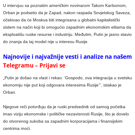
U intervjuu sa poznatim američkim novinarom Takom Karlsonom,
Orban je podsetio da je Zapad, nakon raspada Sovjetskog Saveza,
očekivao da će Moskva biti integrisana u globalni kapitalistički
sistem na način koji bi omogućio zapadnim ekonomskim elitama da
eksploatišu ruske resurse i industriju. Međutim, Putin je jasno stavio
do znanja da taj model nije u interesu Rusije.
Najnovije i najvažnije vesti i analize na našem
Telegramu – Prijavi se
„Putin je došao na vlast i rekao: ‘Gospodo, ova integracija u svetsku
ekonomiju nije put koji odgovara interesima Rusije’“, istakao je
Orban.
Njegove reči potvrđuju da je ruski predsednik od samog početka
imao viziju ekonomske i političke nezavisnosti Rusije, što je dovelo
do otvorenog sukoba sa zapadnim korporacijama i finansijskim
centrima moći.