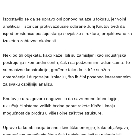
Ispostavilo se da se upravo oni ponovo nalaze u fokusu, jer vojni
analitičar i istoričar protivvazdušne odbrane Jurij Knutov tvrdi da
ispod prestonice postoje starije sovjetske strukture, projektovane za
izuzetno zahtevne okolnosti.
Neki od tih objekata, kako kaže, bili su zamišljeni kao industrijska
postrojenja i komandni centri, čak i sa podzemnim radionicama. To
su masivne konstrukcije, građene tako da izdrže snažna
opterećenja i dugotrajnu izolaciju, što ih čini posebno interesantnim
za svaku ozbiljniju analizu.
Knutov je u razgovoru nagovestio da savremene tehnologije,
uključujući sisteme velikih brzina poput rakete Kinžal, imaju
mogućnost da prodru u višeslojne zaštitne strukture.
Upravo ta kombinacija brzine i kinetičke energije, kako objašnjava,
omogućava nanošenje štete čak i objektima koji su nekada bili