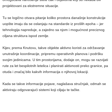
projektovani za ekstremne situacije.
Tu se logično otvara pitanje koliko prostora današnje konstrukcije
uopšte imaju da se oslanjaju na standarde iz prošlih epoha – jer
tehnologija napreduje, a zajedno sa njom i mogućnost preciznog
ciljana struktura ispod zemlje.
Kijev, prema Knutovu, takve objekte aktivno koristi za održavanje
unutrašnje koordinacije, pripremu operativnih planova i podršku
svojim jedinicama. U tim prostorijama, dodaje on, mogu se razvijati
rute za let bespilotnih letelica i planirati aktivnosti preko granice, pa
otuda i značaj bilo kakvih informacija o njihovoj lokaciji.
Kada se takve informacije pojave, naglašava stručnjak, odmah se
aktiviraju odgovarajući sistemi koji ciljaju te tačke.