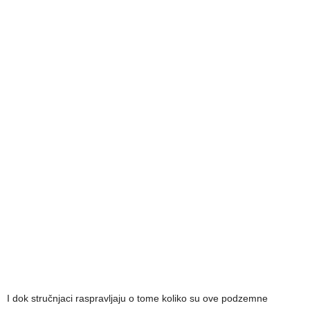
I dok stručnjaci raspravljaju o tome koliko su ove podzemne