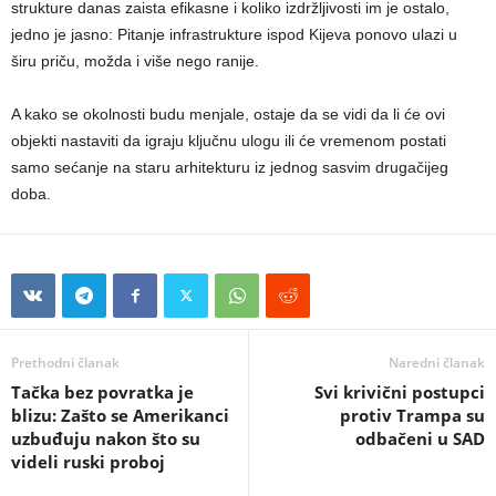
strukture danas zaista efikasne i koliko izdržljivosti im je ostalo,
jedno je jasno: Pitanje infrastrukture ispod Kijeva ponovo ulazi u
širu priču, možda i više nego ranije.
A kako se okolnosti budu menjale, ostaje da se vidi da li će ovi
objekti nastaviti da igraju ključnu ulogu ili će vremenom postati
samo sećanje na staru arhitekturu iz jednog sasvim drugačijeg
doba.
Prethodni članak
Naredni članak
Tačka bez povratka je
Svi krivični postupci
blizu: Zašto se Amerikanci
protiv Trampa su
uzbuđuju nakon što su
odbačeni u SAD
videli ruski proboj