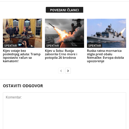
POVEZANI ČLANCI
SPEKTAR
SPEKTAR
SPEKTAR
Kijev ostaje bez
Kijev u šoku: Rusija
Ruska ratna mornarica
poslednjeg aduta: Tramp
zatvorila Crno more i
stigla pred obalu
ispostavio račun sa
potopila 26 brodova
Nemačke: Evropa dobila
kamatom!
upozorenje
OSTAVITI ODGOVOR