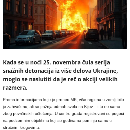
Kada se u noći 25. novembra čula serija
snažnih detonacija iz više delova Ukrajine,
moglo se naslutiti da je reč o akciji velikih
razmera.
Prema informacijama koje je preneo MK, više regiona u zemlji bilo
je zahvaćeno, ali se pažnja odmah svela na Kijev – i to ne samo
zbog površinskih oštećenja. U centru grada registrovani su pogoci
na podzemnim objektima koji se godinama pominju samo u
stručnim krugovima.