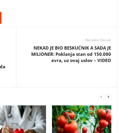
Naredni članak
NЕKАD ЈЕ BIО BЕSKUĆNIK А SADA JE
МILIОNЕR: Pоklаnjа stаn оd 150.000
еvrа, uz оvај uslоv – VIDЕО
 da