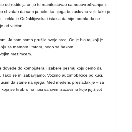
i se od roditelja on je to manifestovao samopovređivanjem.
o je shvatao da sam ja neko ko njega bezuslovno voli, tako je
rekla je Odžaklijevska i istakla da nije morala da se
je od većine:
m. Ja sam samo pružila svoje srce. On je bio taj koji je
ženju sa mamom i tatom, nego sa bakom.
 svojim mezimcem.
 dovede do kompjutera i izabere pesmu koju ćemo da
. Tako se mi zabavljamo. Vozimo automobilčiće po kući.
 učim da stane na njega. Med medeni, presladak je – sa
koja se hrabro na nosi sa svim izazovima koje joj život