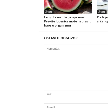
ŽIVOT
ŽIVOT
Letnji favorit krije opasnost:
Da li j
Previše lubenice može napraviti
srčano
haos u organizmu
OSTAVITI ODGOVOR