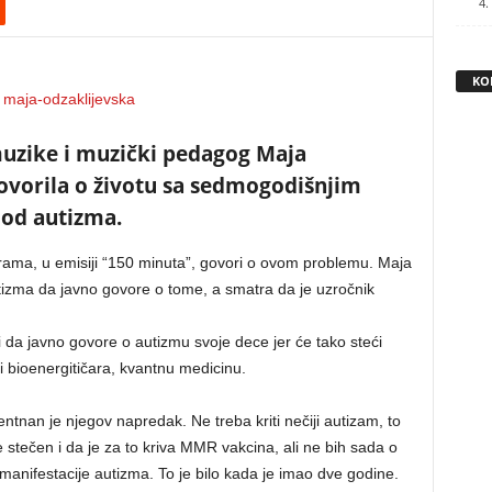
4.
KO
uzike i muzički pedagog Maja
ovorila o životu sa sedmogodišnjim
od autizma.
rama, u emisiji “150 minuta”, govori o ovom problemu. Maja
utizma da javno govore o tome, a smatra da je uzročnik
 da javno govore o autizmu svoje dece jer će tako steći
 bioenergitičara, kvantnu medicinu.
tnan je njegov napredak. Ne treba kriti nečiji autizam, to
e stečen i da je za to kriva MMR vakcina, ali ne bih sada o
manifestacije autizma. To je bilo kada je imao dve godine.