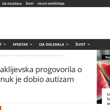
IZA OGLEDALA
ŽIVOT
USLOVI KORIŠĆENJA
T
SPEKTAR
IZA OGLEDALA
ŽIVOT
ogovorila o svojoj patnji: Moj unuk je dobio autizam...
Naj
klijevska progovorila o
 unuk je dobio autizam
L
l
o