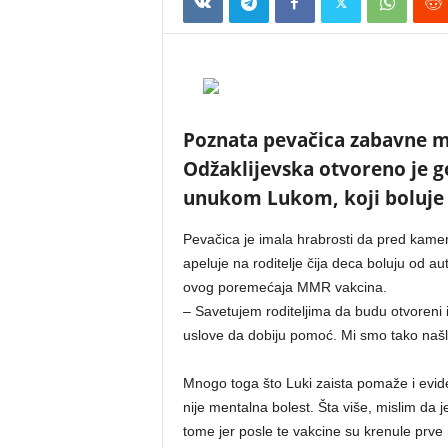
Poznata pevačica zabavne m
Odžaklijevska otvoreno je g
unukom Lukom, koji boluje 
Pevačica je imala hrabrosti da pred kame
apeluje na roditelje čija deca boluju od a
ovog poremećaja MMR vakcina.
– Savetujem roditeljima da budu otvoreni i
uslove da dobiju pomoć. Mi smo tako našli
Mnogo toga što Luki zaista pomaže i eviden
nije mentalna bolest. Šta više, mislim da j
tome jer posle te vakcine su krenule prve 