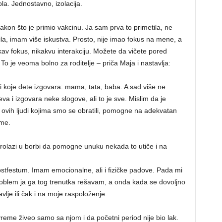
la. Jednostavno, izolacija.
on što je primio vakcinu. Ja sam prva to primetila, ne
la, imam više iskustva. Prosto, nije imao fokus na mene, a
kav fokus, nikakvu interakciju. Možete da vičete pored
To je veoma bolno za roditelje – priča Maja i nastavlja:
i koje dete izgovara: mama, tata, baba. A sad više ne
va i izgovara neke slogove, ali to je sve. Mislim da je
ovih ljudi kojima smo se obratili, pomogne na adekvatan
ume.
prolazi u borbi da pomogne unuku nekada to utiče i na
tfestum. Imam emocionalne, ali i fizičke padove. Pada mi
oblem ja ga tog trenutka rešavam, a onda kada se dovoljno
lje ili čak i na moje raspoloženje.
 vreme živeo samo sa njom i da početni period nije bio lak.