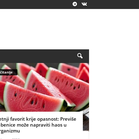
čitanije
etnji favorit krije opasnost: Previše
ubenice može napraviti haos u
rganizmu