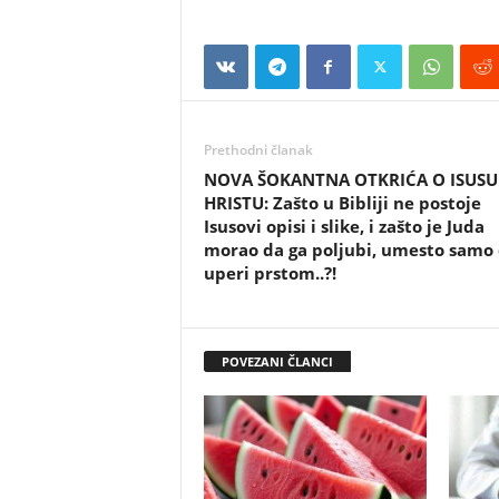
Prethodni članak
NOVA ŠOKANTNA OTKRIĆA O ISUSU
HRISTU: Zašto u Bibliji ne postoje
Isusovi opisi i slike, i zašto je Juda
morao da ga poljubi, umesto samo
uperi prstom..?!
POVEZANI ČLANCI