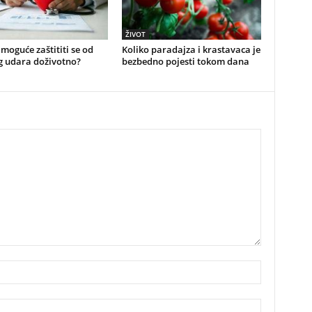
ŽIVOT
e moguće zaštititi se od
Koliko paradajza i krastavaca je
g udara doživotno?
bezbedno pojesti tokom dana