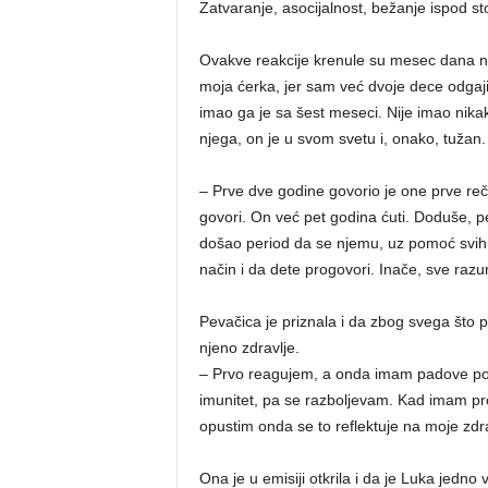
Zatvaranje, asocijalnost, bežanje ispod sto
Ovakve reakcije krenule su mesec dana nak
moja ćerka, jer sam već dvoje dece odgaji
imao ga je sa šest meseci. Nije imao nika
njega, on je u svom svetu i, onako, tužan. 
– Prve dve godine govorio je one prve reč
govori. On već pet godina ćuti. Doduše, pe
došao period da se njemu, uz pomoć svih 
način i da dete progovori. Inače, sve raz
Pevačica je priznala i da zbog svega što 
njeno zdravlje.
– Prvo reagujem, a onda imam padove pos
imunitet, pa se razboljevam. Kad imam pr
opustim onda se to reflektuje na moje zdrav
Ona je u emisiji otkrila i da je Luka jedno