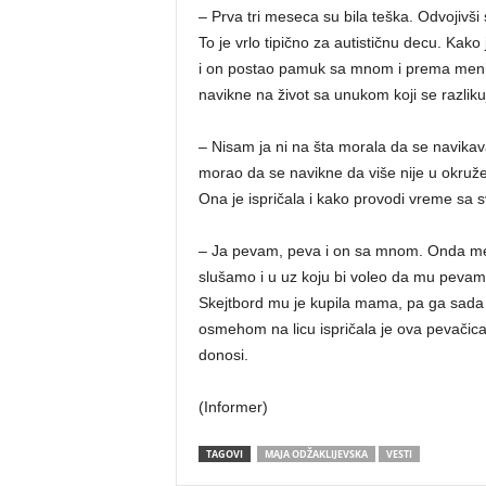
– Prva tri meseca su bila teška. Odvojivš
To je vrlo tipično za autističnu decu. Kak
i on postao pamuk sa mnom i prema meni – 
navikne na život sa unukom koji se razliku
– Nisam ja ni na šta morala da se navikava
morao da se navikne da više nije u okru
Ona je ispričala i kako provodi vreme sa
– Ja pevam, peva i on sa mnom. Onda me
slušamo i u uz koju bi voleo da mu pevam
Skejtbord mu je kupila mama, pa ga sada
osmehom na licu ispričala je ova pevačica 
donosi.
(Informer)
TAGOVI
MAJA ODŽAKLIJEVSKA
VESTI