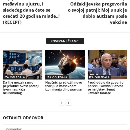
mešavinu ujutru, i
Odžaklijevska progovorila
sledećeg dana ćete se
o svojoj patnji: Moj unuk je
osećati 20 godina mlađe..!
dobio autizam posle
(RECEPT)
vakcine
POVEZANI ČLANCI
IZA OGLEDALA
IZA OGLEDALA
IZA OGLEDALA
Da li je mozak samo
Naučnici predložili novu
Fauči odbio da govori o
prijemnik? Svest postoji
teoriju o masovnom
poreklu kovida: Pozvao
izvan nas, kaže
izumiranju dinosaurusa
se na Ustav, Senat
neurobiolog
uzvraća udarac
OSTAVITI ODGOVOR