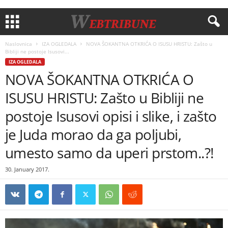
Naslovnica
IZA OGLEDALA
NOVA ŠOKANTNA OTKRIĆA O ISUSU HRISTU: Zašto u
Bibliji ne postoje Isusovi...
IZA OGLEDALA
NOVA ŠOKANTNA OTKRIĆA O
ISUSU HRISTU: Zašto u Bibliji ne
postoje Isusovi opisi i slike, i zašto
je Juda morao da ga poljubi,
umesto samo da uperi prstom..?!
30. January 2017.