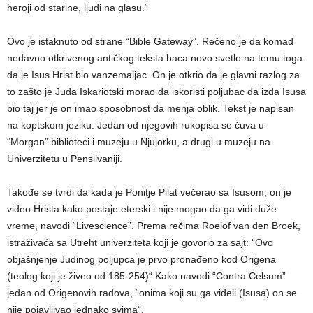
heroji od starine, ljudi na glasu.“
Ovo je istaknuto od strane “Bible Gateway”. Rečeno je da komad
nedavno otkrivenog antičkog teksta baca novo svetlo na temu toga
da je Isus Hrist bio vanzemaljac. On je otkrio da je glavni razlog za
to zašto je Juda Iskariotski morao da iskoristi poljubac da izda Isusa
bio taj jer je on imao sposobnost da menja oblik. Tekst je napisan
na koptskom jeziku. Jedan od njegovih rukopisa se čuva u
“Morgan” biblioteci i muzeju u Njujorku, a drugi u muzeju na
Univerzitetu u Pensilvaniji.
Takođe se tvrdi da kada je Ponitje Pilat večerao sa Isusom, on je
video Hrista kako postaje eterski i nije mogao da ga vidi duže
vreme, navodi “Livescience”. Prema rečima Roelof van den Broek,
istraživača sa Utreht univerziteta koji je govorio za sajt: “Ovo
objašnjenje Judinog poljupca je prvo pronađeno kod Origena
(teolog koji je živeo od 185-254)“ Kako navodi “Contra Celsum”
jedan od Origenovih radova, “onima koji su ga videli (Isusa) on se
nije pojavljivao jednako svima“.