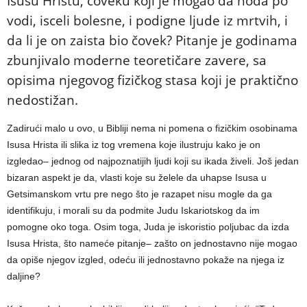
Isusu Hristu, čoveku koji je mogao da hoda po
vodi, isceli bolesne, i podigne ljude iz mrtvih, i
da li je on zaista bio čovek? Pitanje je godinama
zbunjivalo moderne teoretičare zavere, sa
opisima njegovog fizičkog stasa koji je praktično
nedostižan.
Zadirući malo u ovo, u Bibliji nema ni pomena o fizičkim osobinama
Isusa Hrista ili slika iz tog vremena koje ilustruju kako je on
izgledao– jednog od najpoznatijih ljudi koji su ikada živeli. Još jedan
bizaran aspekt je da, vlasti koje su želele da uhapse Isusa u
Getsimanskom vrtu pre nego što je razapet nisu mogle da ga
identifikuju, i morali su da podmite Judu Iskariotskog da im
pomogne oko toga. Osim toga, Juda je iskoristio poljubac da izda
Isusa Hrista, što nameće pitanje– zašto on jednostavno nije mogao
da opiše njegov izgled, odeću ili jednostavno pokaže na njega iz
daljine?