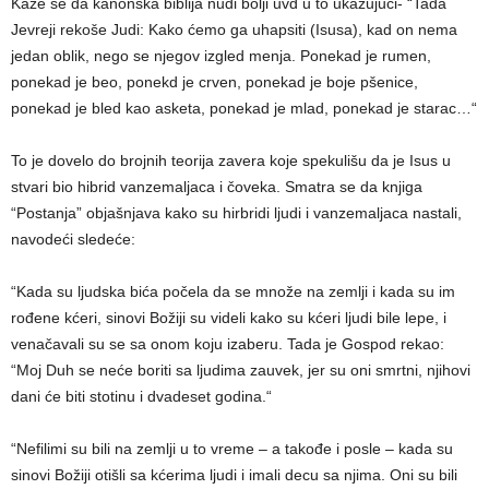
Kaže se da kanonska biblija nudi bolji uvd u to ukazujući- “Tada
Jevreji rekoše Judi: Kako ćemo ga uhapsiti (Isusa), kad on nema
jedan oblik, nego se njegov izgled menja. Ponekad je rumen,
ponekad je beo, ponekd je crven, ponekad je boje pšenice,
ponekad je bled kao asketa, ponekad je mlad, ponekad je starac…“
To je dovelo do brojnih teorija zavera koje spekulišu da je Isus u
stvari bio hibrid vanzemaljaca i čoveka. Smatra se da knjiga
“Postanja” objašnjava kako su hirbridi ljudi i vanzemaljaca nastali,
navodeći sledeće:
“Kada su ljudska bića počela da se množe na zemlji i kada su im
rođene kćeri, sinovi Božiji su videli kako su kćeri ljudi bile lepe, i
venačavali su se sa onom koju izaberu. Tada je Gospod rekao:
“Moj Duh se neće boriti sa ljudima zauvek, jer su oni smrtni, njihovi
dani će biti stotinu i dvadeset godina.“
“Nefilimi su bili na zemlji u to vreme – a takođe i posle – kada su
sinovi Božiji otišli sa kćerima ljudi i imali decu sa njima. Oni su bili