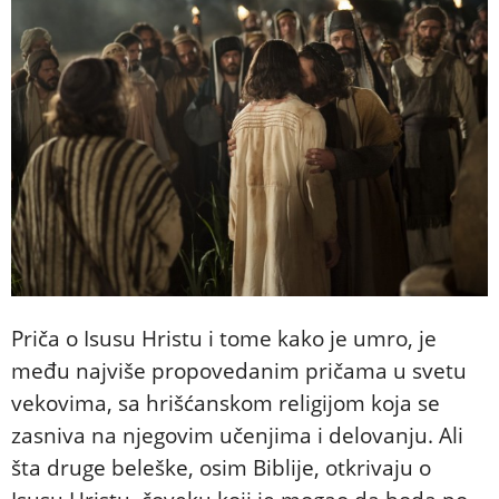
Priča o Isusu Hristu i tome kako je umro, je
među najviše propovedanim pričama u svetu
vekovima, sa hrišćanskom religijom koja se
zasniva na njegovim učenjima i delovanju. Ali
šta druge beleške, osim Biblije, otkrivaju o