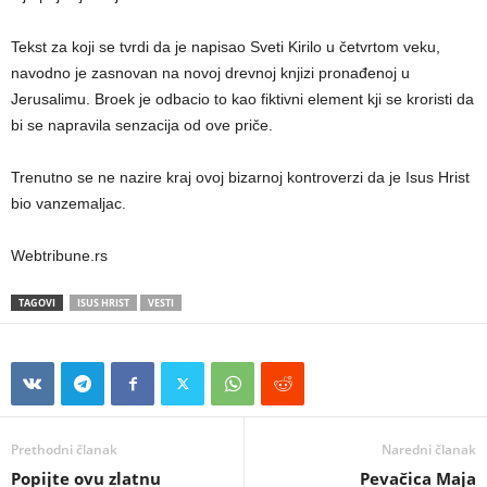
Tekst za koji se tvrdi da je napisao Sveti Kirilo u četvrtom veku,
navodno je zasnovan na novoj drevnoj knjizi pronađenoj u
Jerusalimu. Broek je odbacio to kao fiktivni element kji se kroristi da
bi se napravila senzacija od ove priče.
Trenutno se ne nazire kraj ovoj bizarnoj kontroverzi da je Isus Hrist
bio vanzemaljac.
Webtribune.rs
TAGOVI
ISUS HRIST
VESTI
Prethodni članak
Naredni članak
Popijte ovu zlatnu
Pevačica Maja