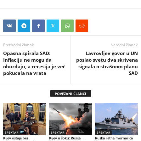
Prethodni članak
Naredni članak
Opasna spirala SAD:
Lavrovljev govor u UN
Inflaciju ne mogu da
poslao svetu dva skrivena
obuzdaju, a recesija je već
signala o strašnom planu
pokucala na vrata
SAD
POVEZANI ČLANCI
SPEKTAR
SPEKTAR
SPEKTAR
Kijev ostaje bez
Kijev u šoku: Rusija
Ruska ratna mornarica