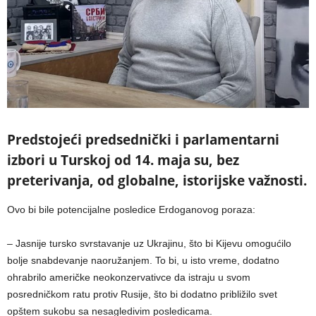
Predstojeći predsednički i parlamentarni
izbori u Turskoj od 14. maja su, bez
preterivanja, od globalne, istorijske važnosti.
Ovo bi bile potencijalne posledice Erdoganovog poraza:
– Jasnije tursko svrstavanje uz Ukrajinu, što bi Kijevu omogućilo
bolje snabdevanje naoružanjem. To bi, u isto vreme, dodatno
ohrabrilo američke neokonzervativce da istraju u svom
posredničkom ratu protiv Rusije, što bi dodatno približilo svet
opštem sukobu sa nesagledivim posledicama.