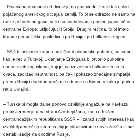
– Povećana opasnost od diverzije na gasovodu Turski tok usled
pojačanog američkog uticaja u zemlji. To bi se odrazilo ne samo na
ruske prihode od gasa, već i na snabdevanje gasom jugoistočne i
centralne Evrope, uključujući i Srbiju. Drugim rečima, to bi imalo
krupne geopolitičke posledice i po Rusiju i po balkanski region.
– SAD bi ostvarile krupnu političko-diplomatsku pobedu, ne samo
kad je reč u Turskoj. Uklanjanje Erdogana bi otvorilo pukotine
unutar svetskog islama, koji je, sa izuzetkom balkanskih crnih
ovaca, zadržao neutralnost, pa čak i pokazao značajne simpatije
prema Rusiji i dodatno proširuje odnose sa Kinom otkako je počeo
rat u Ukrajini.
– Turska bi mogla da se ponovo ozbiljnije angažuje na Kavkazu,
protiv Jermenije a na strani Azerbejdžana, kao i u bivšim
centralnoazijskim republikama SSSR – i zarad svojih interesa i kao
izvršitelj američkih interesa, čiji je cilj aktiviranje novih žarišta ili bar
destabilizacije na obodima Rusije.