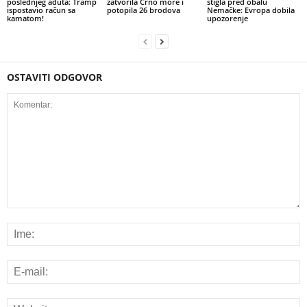
poslednjeg aduta: Tramp
zatvorila Crno more i
stigla pred obalu
ispostavio račun sa
potopila 26 brodova
Nemačke: Evropa dobila
kamatom!
upozorenje
OSTAVITI ODGOVOR