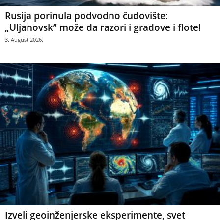
Rusija porinula podvodno čudovište:
„Uljanovsk” može da razori i gradove i flote!
3. August 2026.
Izveli geoinženjerske eksperimente, svet