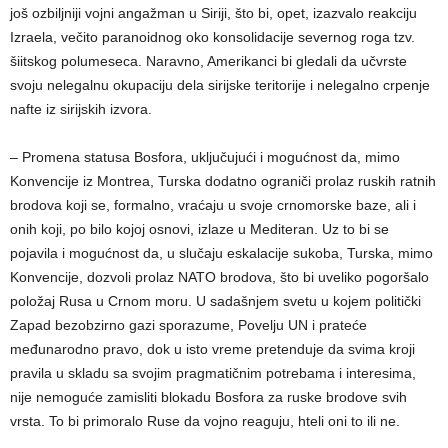
još ozbiljniji vojni angažman u Siriji, što bi, opet, izazvalo reakciju
Izraela, večito paranoidnog oko konsolidacije severnog roga tzv.
šiitskog polumeseca. Naravno, Amerikanci bi gledali da učvrste
svoju nelegalnu okupaciju dela sirijske teritorije i nelegalno crpenje
nafte iz sirijskih izvora.
– Promena statusa Bosfora, uključujući i mogućnost da, mimo
Konvencije iz Montrea, Turska dodatno ograniči prolaz ruskih ratnih
brodova koji se, formalno, vraćaju u svoje crnomorske baze, ali i
onih koji, po bilo kojoj osnovi, izlaze u Mediteran. Uz to bi se
pojavila i mogućnost da, u slučaju eskalacije sukoba, Turska, mimo
Konvencije, dozvoli prolaz NATO brodova, što bi uveliko pogoršalo
položaj Rusa u Crnom moru. U sadašnjem svetu u kojem politički
Zapad bezobzirno gazi sporazume, Povelju UN i prateće
međunarodno pravo, dok u isto vreme pretenduje da svima kroji
pravila u skladu sa svojim pragmatičnim potrebama i interesima,
nije nemoguće zamisliti blokadu Bosfora za ruske brodove svih
vrsta. To bi primoralo Ruse da vojno reaguju, hteli oni to ili ne.