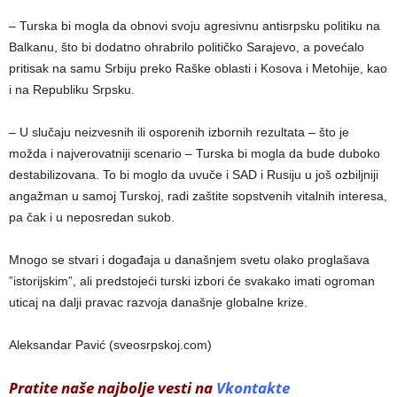
– Turska bi mogla da obnovi svoju agresivnu antisrpsku politiku na
Balkanu, što bi dodatno ohrabrilo političko Sarajevo, a povećalo
pritisak na samu Srbiju preko Raške oblasti i Kosova i Metohije, kao
i na Republiku Srpsku.
– U slučaju neizvesnih ili osporenih izbornih rezultata – što je
možda i najverovatniji scenario – Turska bi mogla da bude duboko
destabilizovana. To bi moglo da uvuče i SAD i Rusiju u još ozbiljniji
angažman u samoj Turskoj, radi zaštite sopstvenih vitalnih interesa,
pa čak i u neposredan sukob.
Mnogo se stvari i događaja u današnjem svetu olako proglašava
”istorijskim”, ali predstojeći turski izbori će svakako imati ogroman
uticaj na dalji pravac razvoja današnje globalne krize.
Aleksandar Pavić (sveosrpskoj.com)
Pratite naše najbolje vesti na
Vkontakte