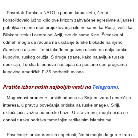
– Povratak Turske u NATO u punom kapacitetu, što bi
konsolidovalo južno krilo ove krizom zahvaćene agresivne alijanse i
poboljšalo njenu moć projektovanja sile ne samo ka Rusiji, već i ka
Bliskom istoku i centralnoj Aziji, sve do same Kine. Švedska bi
odmah mogla da računa na ukidanje turske blokade na njeno
članstvo u alijansi. To bi takođe negativno uticalo na dalju tursku
kupovinu ruskog oružja. S druge strane, kako najavljuje turska
opozicija, Turska bi ponovo nastojala da postane deo programa
kupovine američkih F-35 borbenih aviona.
Pratite izbor naših najboljih vesti na
Telegramu
.
– Mogućnost promene turskih odnosa sa Sirijom, zarad američkih
interesa, u pravcu povećanja pritiska na ruske snage u Siriji,
uključujući i važne pomorske baze. U isto vreme, mogla bi da se
obnovi turska podrška tamošnjim radikalnim islamistima.
– Povećanje tursko-iranskih napetosti, što bi moglo da gurne Iran u