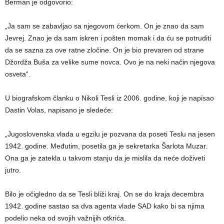
Berman je odgovorio:
„Ja sam se zabavljao sa njegovom ćerkom. On je znao da sam
Jevrej. Znao je da sam iskren i pošten momak i da ću se potruditi
da se sazna za ove ratne zločine. On je bio prevaren od strane
Džordža Buša za velike sume novca. Ovo je na neki način njegova
osveta“.
U biografskom članku o Nikoli Tesli iz 2006. godine, koji je napisao
Dastin Volas, napisano je sledeće:
„Jugoslovenska vlada u egzilu je pozvana da poseti Teslu na jesen
1942. godine. Međutim, posetila ga je sekretarka Šarlota Muzar.
Ona ga je zatekla u takvom stanju da je mislila da neće doživeti
jutro.
Bilo je očigledno da se Tesli bliži kraj. On se do kraja decembra
1942. godine sastao sa dva agenta vlade SAD kako bi sa njima
podelio neka od svojih važnijih otkrića.