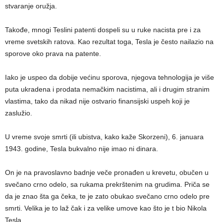
stvaranje oružja.
Takođe, mnogi Teslini patenti dospeli su u ruke nacista pre i za
vreme svetskih ratova. Kao rezultat toga, Tesla je često nailazio na
sporove oko prava na patente.
Iako je uspeo da dobije većinu sporova, njegova tehnologija je više
puta ukradena i prodata nemačkim nacistima, ali i drugim stranim
vlastima, tako da nikad nije ostvario finansijski uspeh koji je
zaslužio.
U vreme svoje smrti (ili ubistva, kako kaže Skorzeni), 6. januara
1943. godine, Tesla bukvalno nije imao ni dinara.
On je na pravoslavno badnje veče pronađen u krevetu, obučen u
svečano crno odelo, sa rukama prekrštenim na grudima. Priča se
da je znao šta ga čeka, te je zato obukao svečano crno odelo pre
smrti. Velika je to laž čak i za velike umove kao što je t bio Nikola
Tesla.