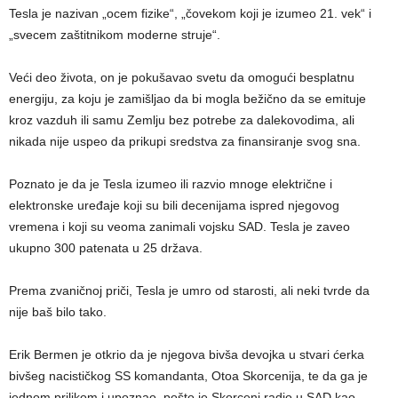
Tesla je nazivan „ocem fizike“, „čovekom koji je izumeo 21. vek“ i
„svecem zaštitnikom moderne struje“.
Veći deo života, on je pokušavao svetu da omogući besplatnu
energiju, za koju je zamišljao da bi mogla bežično da se emituje
kroz vazduh ili samu Zemlju bez potrebe za dalekovodima, ali
nikada nije uspeo da prikupi sredstva za finansiranje svog sna.
Poznato je da je Tesla izumeo ili razvio mnoge električne i
elektronske uređaje koji su bili decenijama ispred njegovog
vremena i koji su veoma zanimali vojsku SAD. Tesla je zaveo
ukupno 300 patenata u 25 država.
Prema zvaničnoj priči, Tesla je umro od starosti, ali neki tvrde da
nije baš bilo tako.
Erik Bermen je otkrio da je njegova bivša devojka u stvari ćerka
bivšeg nacističkog SS komandanta, Otoa Skorcenija, te da ga je
jednom prilikom i upoznao, pošto je Skorceni radio u SAD kao