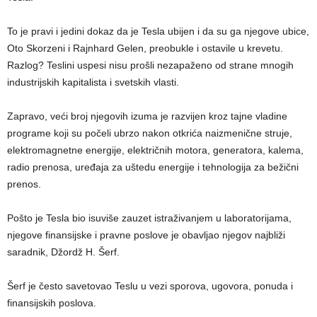
To je pravi i jedini dokaz da je Tesla ubijen i da su ga njegove ubice,
Oto Skorzeni i Rajnhard Gelen, preobukle i ostavile u krevetu.
Razlog? Teslini uspesi nisu prošli nezapaženo od strane mnogih
industrijskih kapitalista i svetskih vlasti.
Zapravo, veći broj njegovih izuma je razvijen kroz tajne vladine
programe koji su počeli ubrzo nakon otkrića naizmenične struje,
elektromagnetne energije, električnih motora, generatora, kalema,
radio prenosa, uređaja za uštedu energije i tehnologija za bežični
prenos.
Pošto je Tesla bio isuviše zauzet istraživanjem u laboratorijama,
njegove finansijske i pravne poslove je obavljao njegov najbliži
saradnik, Džordž H. Šerf.
Šerf je često savetovao Teslu u vezi sporova, ugovora, ponuda i
finansijskih poslova.