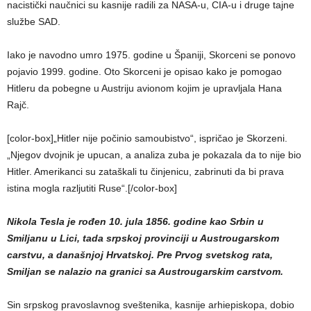
nacistički naučnici su kasnije radili za NASA-u, CIA-u i druge tajne
službe SAD.
Iako je navodno umro 1975. godine u Španiji, Skorceni se ponovo
pojavio 1999. godine. Oto Skorceni je opisao kako je pomogao
Hitleru da pobegne u Austriju avionom kojim je upravljala Hana
Rajč.
[color-box]„Hitler nije počinio samoubistvo“, ispričao je Skorzeni.
„Njegov dvojnik je upucan, a analiza zuba je pokazala da to nije bio
Hitler. Amerikanci su zataškali tu činjenicu, zabrinuti da bi prava
istina mogla razljutiti Ruse“.[/color-box]
Nikola Tesla je rođen 10. jula 1856. godine kao Srbin u
Smiljanu u Lici, tada srpskoj provinciji u Austrougarskom
carstvu, a današnjoj Hrvatskoj. Pre Prvog svetskog rata,
Smiljan se nalazio na granici sa Austrougarskim carstvom.
Sin srpskog pravoslavnog sveštenika, kasnije arhiepiskopa, dobio