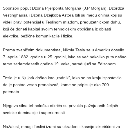
Sponzori poput Džona Pijerponta Morgana (J.P Morgan), Džordža
Vestinghausa i Džona Džejkoba Astora bili su među onima koji su
videli pravi potencijal u Teslinom mladom, preduzetničkom duhu,
koji će doneti kapital svojim tehnološkim otkrićima iz oblasti
elektrike, bežične komunikacije i fizike.
Prema zvaničnim dokumentima, Nikola Tesla se u Ameriku doselio
7. aprila 1882. godine u 25. godini, iako se već nekoliko puta našao
tamo sedamdesetih godina 19. veka, sarađujući sa Edisonom.
Tesla je u Njujork došao kao „radnik“, iako se na kraju ispostavilo
da je postao vrsan pronalazač, kome se pripisuje oko 700
patenata.
Njegova silna tehnološka otkrića su privukla pažnju onih željnih
svetske dominacije i superiornosti.
Nažalost, mnogi Teslini izumi su ukradeni i kasnije iskorišćeni za