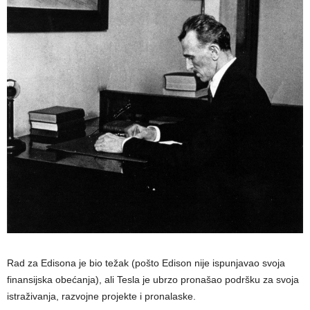
Rad za Edisona je bio težak (pošto Edison nije ispunjavao svoja
finansijska obećanja), ali Tesla je ubrzo pronašao podršku za svoja
istraživanja, razvojne projekte i pronalaske.