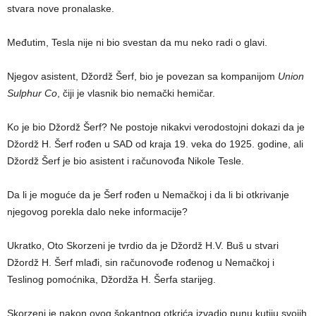
stvara nove pronalaske.
Međutim, Tesla nije ni bio svestan da mu neko radi o glavi.
Njegov asistent, Džordž Šerf, bio je povezan sa kompanijom
Union
Sulphur Co
, čiji je vlasnik bio nemački hemičar.
Ko je bio Džordž Šerf? Ne postoje nikakvi verodostojni dokazi da je
Džordž H. Šerf rođen u SAD od kraja 19. veka do 1925. godine, ali
Džordž Šerf je bio asistent i računovođa Nikole Tesle.
Da li je moguće da je Šerf rođen u Nemačkoj i da li bi otkrivanje
njegovog porekla dalo neke informacije?
Ukratko, Oto Skorzeni je tvrdio da je Džordž H.V. Buš u stvari
Džordž H. Šerf mlađi, sin računovođe rođenog u Nemačkoj i
Teslinog pomoćnika, Džordža H. Šerfa starijeg.
Skorzeni je nakon ovog šokantnog otkrića izvadio punu kutiju svojih