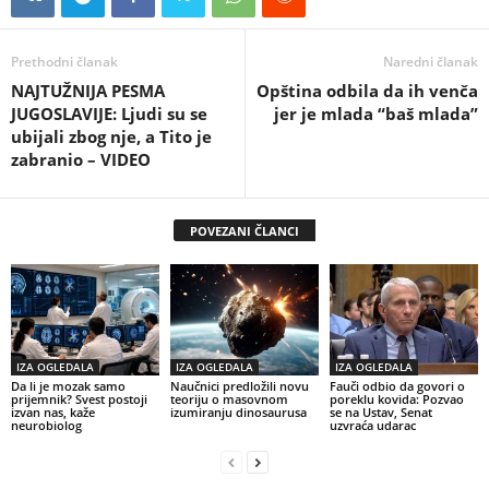
Prethodni članak
Naredni članak
NAJTUŽNIJA PESMA
Opština odbila da ih venča
JUGOSLAVIJE: Ljudi su se
jer je mlada “baš mlada”
ubijali zbog nje, a Tito je
zabranio – VIDEO
POVEZANI ČLANCI
IZA OGLEDALA
IZA OGLEDALA
IZA OGLEDALA
Da li je mozak samo
Naučnici predložili novu
Fauči odbio da govori o
prijemnik? Svest postoji
teoriju o masovnom
poreklu kovida: Pozvao
izvan nas, kaže
izumiranju dinosaurusa
se na Ustav, Senat
neurobiolog
uzvraća udarac