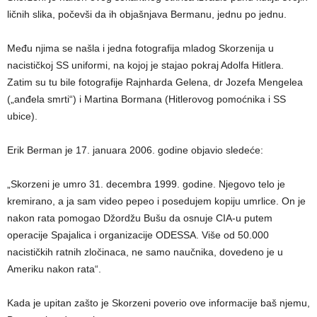
ličnih slika, počevši da ih objašnjava Bermanu, jednu po jednu.
Među njima se našla i jedna fotografija mladog Skorzenija u
nacističkoj SS uniformi, na kojoj je stajao pokraj Adolfa Hitlera.
Zatim su tu bile fotografije Rajnharda Gelena, dr Jozefa Mengelea
(„anđela smrti“) i Martina Bormana (Hitlerovog pomoćnika i SS
ubice).
Erik Berman je 17. januara 2006. godine objavio sledeće:
„Skorzeni je umro 31. decembra 1999. godine. Njegovo telo je
kremirano, a ja sam video pepeo i posedujem kopiju umrlice. On je
nakon rata pomogao Džordžu Bušu da osnuje CIA-u putem
operacije Spajalica i organizacije ODESSA. Više od 50.000
nacističkih ratnih zločinaca, ne samo naučnika, dovedeno je u
Ameriku nakon rata“.
Kada je upitan zašto je Skorzeni poverio ove informacije baš njemu,