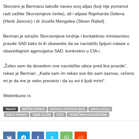
Skorzeni je Bermanu takođe naveo svoj alijas (koji nije pomenut
radi zaštite Skorzenijeve ćerke), ali i alijase Rajnharda Gelena
(Henk Janovic) i dr Jozefa Mengelea (Stiven Rabel).
Berman je istražio Skorzenijeve tvrdnje i kontaktirao ministarstvo
pravde SAD kako bi ih obavestio da se nacistički špijuni nalaze u
obaveštajnim agencijama SAD, konkretno u CIA-i.
„Želeo sam da dovedem ove nacističke ubice pred lice pravde“,
rekao je Berman. „Kada sam im rekao sve što sam saznao, rečeno
mi je da me je neko prevario i da su svi ti ljudi mrtvi“.
Webtribune.rs
TAGOVI
BEŽIČNI PRENOS
DRUGOG SVETSKOG RATA
NIKOLA TESLA
RADIO PRENOS
TAJNE SLUŽBE
VESTI
ZVANIČNIM DOKUMENTIMA