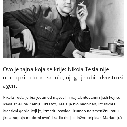
Ovo je tajna koja se krije: Nikola Tesla nije
umro prirodnom smrću, njega je ubio dvostruki
agent.
Nikola Tesla je bio jedan od najvećih i najtalentovanijih ljudi koji su
ikada živeli na Zemlji. Ukratko, Tesla je bio neobičan, intuitivni i
kreativni genije koji je, između ostalog, izumeo naizmeničnu struju
(koja napaja moderni svet) i radio (koji je lažno pripisan Markoniju).