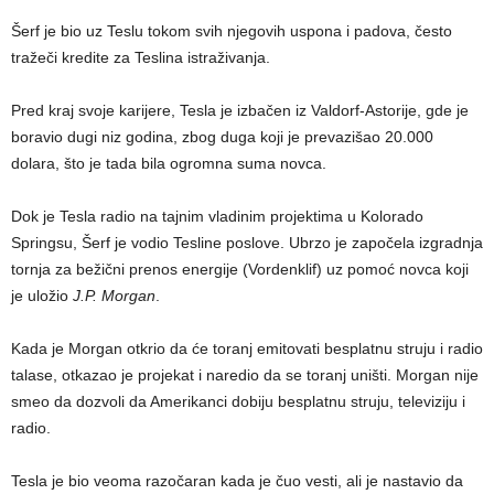
Šerf je bio uz Teslu tokom svih njegovih uspona i padova, često
tražeči kredite za Teslina istraživanja.
Pred kraj svoje karijere, Tesla je izbačen iz Valdorf-Astorije, gde je
boravio dugi niz godina, zbog duga koji je prevazišao 20.000
dolara, što je tada bila ogromna suma novca.
Dok je Tesla radio na tajnim vladinim projektima u Kolorado
Springsu, Šerf je vodio Tesline poslove. Ubrzo je započela izgradnja
tornja za bežični prenos energije (Vordenklif) uz pomoć novca koji
je uložio
J.P. Morgan
.
Kada je Morgan otkrio da će toranj emitovati besplatnu struju i radio
talase, otkazao je projekat i naredio da se toranj uništi. Morgan nije
smeo da dozvoli da Amerikanci dobiju besplatnu struju, televiziju i
radio.
Tesla je bio veoma razočaran kada je čuo vesti, ali je nastavio da