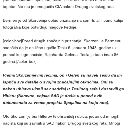
tapetar, što mu je omogućila CIA nakon Drugog svetskog rata.
Bermen je od Skorcenija dobio priznanje na samrti, ali i punu kutiju
fotografija koje potvrđuju njegove tvrdnje.
[color-box]Pored drugih značajnih priznanja, Skorzeni je Bermenu
saopštio da je on lično ugušio Teslu 6. januara 1943. godine uz
pomoć kolege naciste, Rajnharda Gelena. Tesla je tada imao 86
godina.[/color-box]
Prema Skorzenijevim rečima, on i Gelen su naveli Teslu da im
ispriča sve detalje o svojim značajnijim otkrićima. Oni su
nakon ubistva ukrali sav sadržaj iz Teslinog sefa i dostavili ga
Hitleru (Naravno, vojska SAD je došla u posed ovih
dokumenata za vreme projekta Spajalica na kraju rata).
Oto Skorzeni je bio Hitlerov telohranitelj i ubica, jedan od mnogih
nacista koji su završili u SAD nakon Drugog svetskog rata. Mnogi