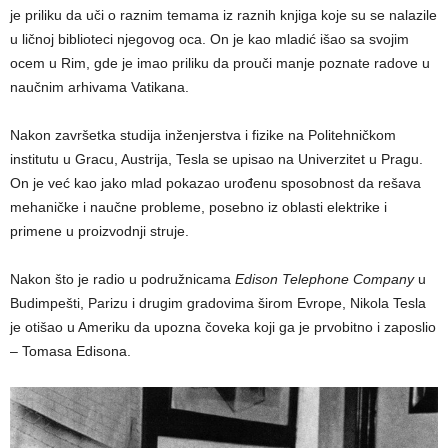
je priliku da uči o raznim temama iz raznih knjiga koje su se nalazile
u ličnoj biblioteci njegovog oca. On je kao mladić išao sa svojim
ocem u Rim, gde je imao priliku da prouči manje poznate radove u
naučnim arhivama Vatikana.
Nakon završetka studija inženjerstva i fizike na Politehničkom
institutu u Gracu, Austrija, Tesla se upisao na Univerzitet u Pragu.
On je već kao jako mlad pokazao urođenu sposobnost da rešava
mehaničke i naučne probleme, posebno iz oblasti elektrike i
primene u proizvodnji struje.
Nakon što je radio u podružnicama
Edison Telephone Company
u
Budimpešti, Parizu i drugim gradovima širom Evrope, Nikola Tesla
je otišao u Ameriku da upozna čoveka koji ga je prvobitno i zaposlio
– Tomasa Edisona.