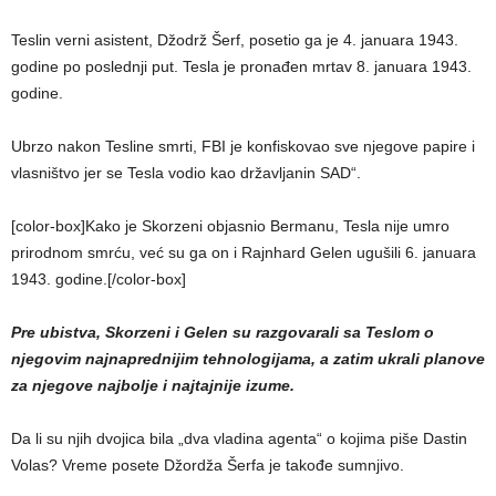
Teslin verni asistent, Džodrž Šerf, posetio ga je 4. januara 1943.
godine po poslednji put. Tesla je pronađen mrtav 8. januara 1943.
godine.
Ubrzo nakon Tesline smrti, FBI je konfiskovao sve njegove papire i
vlasništvo jer se Tesla vodio kao državljanin SAD“.
[color-box]Kako je Skorzeni objasnio Bermanu, Tesla nije umro
prirodnom smrću, već su ga on i Rajnhard Gelen ugušili 6. januara
1943. godine.[/color-box]
Pre ubistva, Skorzeni i Gelen su razgovarali sa Teslom o
njegovim najnaprednijim tehnologijama, a zatim ukrali planove
za njegove najbolje i najtajnije izume.
Da li su njih dvojica bila „dva vladina agenta“ o kojima piše Dastin
Volas? Vreme posete Džordža Šerfa je takođe sumnjivo.