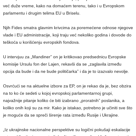
već duže vreme, kako na domaćem terenu, tako i u Evropskom
parlamentu i drugim telima EU u Briselu.
Njih Fides smatra glavnim krivcima za poremećene odnose njegove
vlade i EU administracije, koji traju već nekoliko godina i dovode do
teškoća u korišćenju evropskih fondova.
U intervjuu za „Mandiner” on je kritikovao predsednicu Evropske
komisije Ursulu fon der Lajen, rekavši da se „zaglavila između
opcija da bude i da ne bude političarka” i da je to izazvalo nevolje.
Osvrćući se na aktuelne izbore za EP, on je rekao da je, bez obzira
na to ko će sedeti u kojoj evropskoj parlamentarnoj grupi,
najvažnije pitanje koliko će biti izabrano „proratnih” poslanika, a
koliko onih koji su za mir. Kako je istakao, potrebno je učiniti sve što
je moguće da se spreči širenje rata između Rusije i Ukrajine.
„Iz ukrajinske nacionalne perspektive su logični pokušaji eskalacije