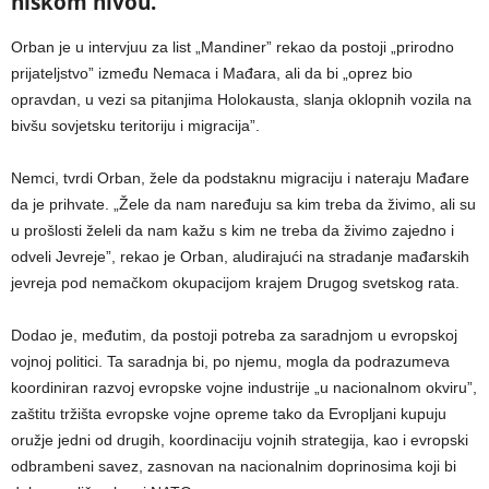
niskom nivou.
Orban je u intervjuu za list „Mandiner” rekao da postoji „prirodno
prijateljstvo” između Nemaca i Mađara, ali da bi „oprez bio
opravdan, u vezi sa pitanjima Holokausta, slanja oklopnih vozila na
bivšu sovjetsku teritoriju i migracija”.
Nemci, tvrdi Orban, žele da podstaknu migraciju i nateraju Mađare
da je prihvate. „Žele da nam naređuju sa kim treba da živimo, ali su
u prošlosti želeli da nam kažu s kim ne treba da živimo zajedno i
odveli Jevreje”, rekao je Orban, aludirajući na stradanje mađarskih
jevreja pod nemačkom okupacijom krajem Drugog svetskog rata.
Dodao je, međutim, da postoji potreba za saradnjom u evropskoj
vojnoj politici. Ta saradnja bi, po njemu, mogla da podrazumeva
koordiniran razvoj evropske vojne industrije „u nacionalnom okviru”,
zaštitu tržišta evropske vojne opreme tako da Evropljani kupuju
oružje jedni od drugih, koordinaciju vojnih strategija, kao i evropski
odbrambeni savez, zasnovan na nacionalnim doprinosima koji bi