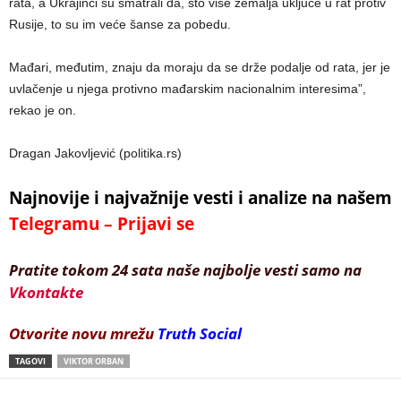
rata, a Ukrajinci su smatrali da, što više zemalja uključe u rat protiv
Rusije, to su im veće šanse za pobedu.
Mađari, međutim, znaju da moraju da se drže podalje od rata, jer je
uvlačenje u njega protivno mađarskim nacionalnim interesima”,
rekao je on.
Dragan Jakovljević (politika.rs)
Najnovije i najvažnije vesti i analize na našem
Telegramu – Prijavi se
Pratite tokom 24 sata naše najbolje vesti samo na
Vkontakte
Otvorite novu mrežu
Truth Social
TAGOVI
VIKTOR ORBAN