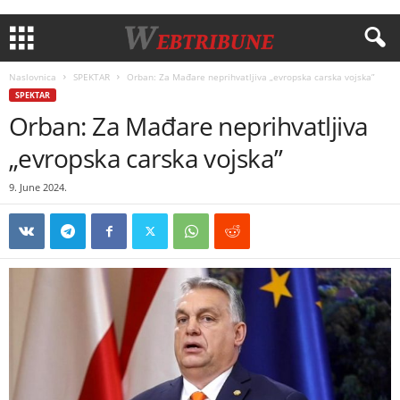
Naslovnica
SPEKTAR
Orban: Za Mađare neprihvatljiva „evropska carska vojska”
SPEKTAR
Orban: Za Mađare neprihvatljiva
„evropska carska vojska”
9. June 2024.