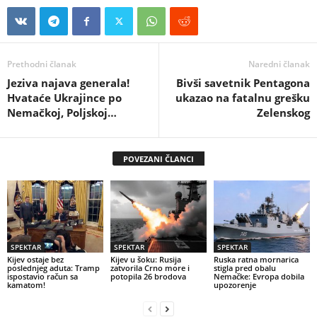
Prethodni članak
Naredni članak
Jeziva najava generala!
Bivši savetnik Pentagona
Hvataće Ukrajince po
ukazao na fatalnu grešku
Nemačkoj, Poljskoj…
Zelenskog
POVEZANI ČLANCI
SPEKTAR
SPEKTAR
SPEKTAR
Kijev ostaje bez
Kijev u šoku: Rusija
Ruska ratna mornarica
poslednjeg aduta: Tramp
zatvorila Crno more i
stigla pred obalu
ispostavio račun sa
potopila 26 brodova
Nemačke: Evropa dobila
kamatom!
upozorenje