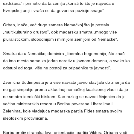
uzdržana” i primetio da ta zemlja „koristi to što je najveća u
Evropskoj uniji i vraća se da govori sa pozicije snage”.
Orban, inače, već dugo zamera Nemačkoj što je postala
„multikulturalno društvo”, dok mađarsku smatra „mnogo više
pluralističkom, slobodnijom i mirnijom zemljom od Nemačke”.
Smatra da u Nemačkoj dominira „liberalna hegemonija, što znači
da ima mesta samo za jedan narativ u javnom domenu, a svako ko
odstupi od toga, više ne postoji za pripadnike te javnosti”.
Zvanična Budimpešta je u više navrata javno stavljala do znanja da
ne gaji simpatije prema aktuelnoj nemačkoj koalicionoj vladi i da je
ne smatra ideološki bliskom. Kao razlog se navodi činjenica da je
većina ministarskih resora u Berlinu poverena Liberalima i
Zelenima, koje vladajuća mađarska partija Fides smatra svojim
ideološkim protivnicima.
Borbu protiv stranaka leve orijentacije, partija Viktora Orbana vodi