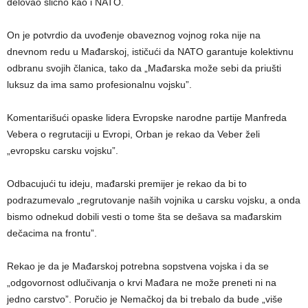
delovao slično kao i NATO.
On je potvrdio da uvođenje obaveznog vojnog roka nije na
dnevnom redu u Mađarskoj, ističući da NATO garantuje kolektivnu
odbranu svojih članica, tako da „Mađarska može sebi da priušti
luksuz da ima samo profesionalnu vojsku”.
Komentarišući opaske lidera Evropske narodne partije Manfreda
Vebera o regrutaciji u Evropi, Orban je rekao da Veber želi
„evropsku carsku vojsku”.
Odbacujući tu ideju, mađarski premijer je rekao da bi to
podrazumevalo „regrutovanje naših vojnika u carsku vojsku, a onda
bismo odnekud dobili vesti o tome šta se dešava sa mađarskim
dečacima na frontu”.
Rekao je da je Mađarskoj potrebna sopstvena vojska i da se
„odgovornost odlučivanja o krvi Mađara ne može preneti ni na
jedno carstvo”. Poručio je Nemačkoj da bi trebalo da bude „više