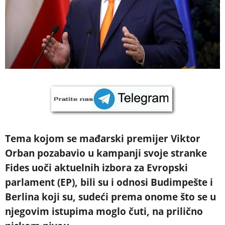
Tema kojom se mađarski premijer Viktor
Orban pozabavio u kampanji svoje stranke
Fides uoči aktuelnih izbora za Evropski
parlament (EP), bili su i odnosi Budimpešte i
Berlina koji su, sudeći prema onome što se u
njegovim istupima moglo čuti, na prilično