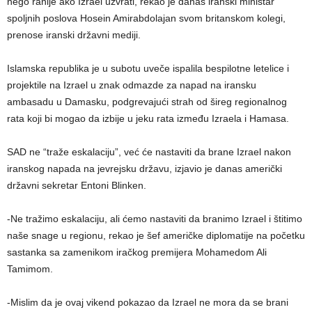
nego ranije ako Izrael uzvrati, rekao je danas iranski ministar
spoljnih poslova Hosein Amirabdolajan svom britanskom kolegi,
prenose iranski državni mediji.
Islamska republika je u subotu uveče ispalila bespilotne letelice i
projektile na Izrael u znak odmazde za napad na iransku
ambasadu u Damasku, podgrevajući strah od šireg regionalnog
rata koji bi mogao da izbije u jeku rata između Izraela i Hamasa.
SAD ne “traže eskalaciju”, već će nastaviti da brane Izrael nakon
iranskog napada na jevrejsku državu, izjavio je danas američki
državni sekretar Entoni Blinken.
-Ne tražimo eskalaciju, ali ćemo nastaviti da branimo Izrael i štitimo
naše snage u regionu, rekao je šef američke diplomatije na početku
sastanka sa zamenikom iračkog premijera Mohamedom Ali
Tamimom.
-Mislim da je ovaj vikend pokazao da Izrael ne mora da se brani