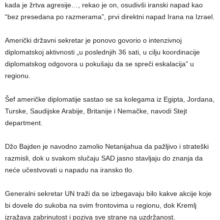
kada je žrtva agresije…, rekao je on, osudivši iranski napad kao
“bez presedana po razmerama”, prvi direktni napad Irana na Izrael.
Američki državni sekretar je ponovo govorio o intenzivnoj
diplomatskoj aktivnosti „u poslednjih 36 sati, u cilju koordinacije
diplomatskog odgovora u pokušaju da se spreči eskalacija” u
regionu.
Šef američke diplomatije sastao se sa kolegama iz Egipta, Jordana,
Turske, Saudijske Arabije, Britanije i Nemačke, navodi Stejt
department.
Džo Bajden je navodno zamolio Netanijahua da pažljivo i strateški
razmisli, dok u svakom slučaju SAD jasno stavljaju do znanja da
neće učestvovati u napadu na iransko tlo.
Generalni sekretar UN traži da se izbegavaju bilo kakve akcije koje
bi dovele do sukoba na svim frontovima u regionu, dok Kremlj
izražava zabrinutost i poziva sve strane na uzdržanost.