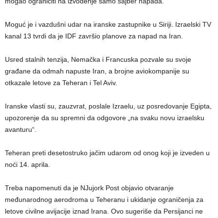
mogao ograničiti na izvođenje samo sajber napada.
Moguć je i vazdušni udar na iranske zastupnike u Siriji. Izraelski TV
kanal 13 tvrdi da je IDF završio planove za napad na Iran.
Usred stalnih tenzija, Nemačka i Francuska pozvale su svoje
građane da odmah napuste Iran, a brojne aviokompanije su
otkazale letove za Teheran i Tel Aviv.
Iranske vlasti su, zauzvrat, poslale Izraelu, uz posredovanje Egipta,
upozorenje da su spremni da odgovore „na svaku novu izraelsku
avanturu“.
Teheran preti desetostruko jačim udarom od onog koji je izveden u
noći 14. aprila.
Treba napomenuti da je NJujork Post objavio otvaranje
međunarodnog aerodroma u Teheranu i ukidanje ograničenja za
letove civilne avijacije iznad Irana. Ovo sugeriše da Persijanci ne