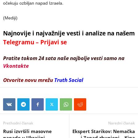
očekuju ozbiljan napad Izraela.
(Mediji)
Najnovije i najvažnije vesti i analize na našem
Telegramu – Prijavi se
Pratite tokom 24 sata naše najbolje vesti samo na
Vkontakte
Otvorite novu mrežu
Truth Social
Prethodni članak
Naredni članak
Rusi izvršili masovne
Ekspert Starikov: Nemačka
napade u Ukrajini-
i Zapad zbunjeni – Kina