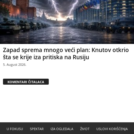
Zapad sprema mnogo veći plan: Knutov otkrio
šta se krije iza pritiska na Rusiju
5. August 2026.
KOMENTARI ČITALACA
U FOKUSU
SPEKTAR
IZA OGLEDALA
ŽIVOT
USLOVI KORIŠĆENJA