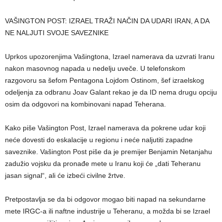
VAŠINGTON POST: IZRAEL TRAŽI NAČIN DA UDARI IRAN, A DA
NE NALJUTI SVOJE SAVEZNIKE
Uprkos upozorenjima Vašingtona, Izrael namerava da uzvrati Iranu
nakon masovnog napada u nedelju uveče. U telefonskom
razgovoru sa šefom Pentagona Lojdom Ostinom, šef izraelskog
odeljenja za odbranu Joav Galant rekao je da ID nema drugu opciju
osim da odgovori na kombinovani napad Teherana.
Kako piše Vašington Post, Izrael namerava da pokrene udar koji
neće dovesti do eskalacije u regionu i neće naljutiti zapadne
saveznike. Vašington Post piše da je premijer Benjamin Netanjahu
zadužio vojsku da pronađe mete u Iranu koji će „dati Teheranu
jasan signal“, ali će izbeći civilne žrtve.
Pretpostavlja se da bi odgovor mogao biti napad na sekundarne
mete IRGC-a ili naftne industrije u Teheranu, a možda bi se Izrael