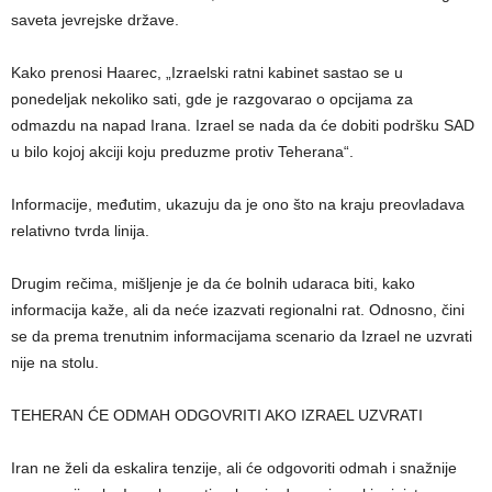
saveta jevrejske države.
Kako prenosi Haarec, „Izraelski ratni kabinet sastao se u
ponedeljak nekoliko sati, gde je razgovarao o opcijama za
odmazdu na napad Irana. Izrael se nada da će dobiti podršku SAD
u bilo kojoj akciji koju preduzme protiv Teherana“.
Informacije, međutim, ukazuju da je ono što na kraju preovladava
relativno tvrda linija.
Drugim rečima, mišljenje je da će bolnih udaraca biti, kako
informacija kaže, ali da neće izazvati regionalni rat. Odnosno, čini
se da prema trenutnim informacijama scenario da Izrael ne uzvrati
nije na stolu.
TEHERAN ĆE ODMAH ODGOVRITI AKO IZRAEL UZVRATI
Iran ne želi da eskalira tenzije, ali će odgovoriti odmah i snažnije