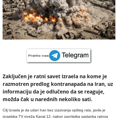
Zaključen je ratni savet Izraela na kome je
razmotren predlog kontranapada na Iran, uz
informaciju da je odlučeno da se reaguje,
možda čak u narednih nekoliko sati.
Cilj Izraela je da udari Iran bez izazivanja opšteg rata, javila je
izraelska TV mreža Kanal 12, nakon završetka sastanka ratnog