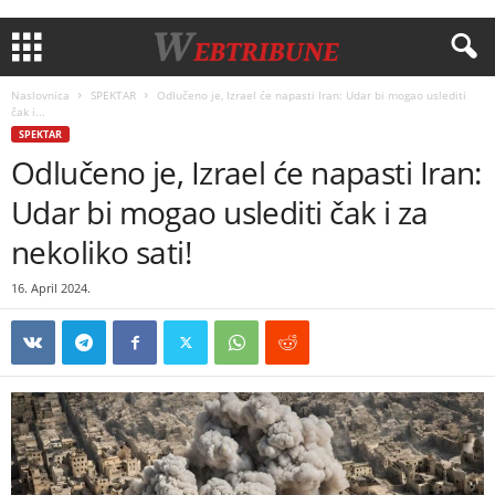
Naslovnica
SPEKTAR
Odlučeno je, Izrael će napasti Iran: Udar bi mogao uslediti
čak i...
SPEKTAR
Odlučeno je, Izrael će napasti Iran:
Udar bi mogao uslediti čak i za
nekoliko sati!
16. April 2024.