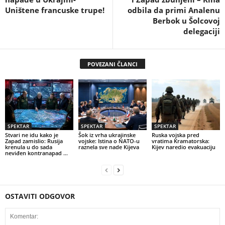
Uništene francuske trupe!
odbila da primi Analenu
Berbok u Šolcovoj
delegaciji
POVEZANI ČLANCI
SPEKTAR
SPEKTAR
SPEKTAR
Stvari ne idu kako je
Šok iz vrha ukrajinske
Ruska vojska pred
Zapad zamislio: Rusija
vojske: Istina o NATO-u
vratima Kramatorska:
krenula u do sada
raznela sve nade Kijeva
Kijev naredio evakuaciju
neviđen kontranapad …
OSTAVITI ODGOVOR