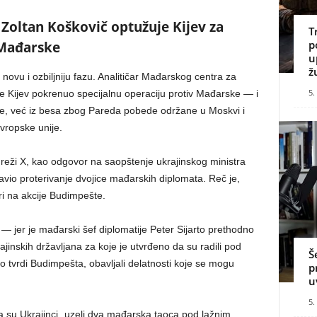
 Zoltan Koškovič optužuje Kijev za
T
p
 Mađarske
u
ž
ovu i ozbiljniju fazu. Analitičar Mađarskog centra za
5.
je Kijev pokrenuo specijalnu operaciju protiv Mađarske — i
e, već iz besa zbog Pareda pobede održane u Moskvi i
vropske unije.
reži X, kao odgovor na saopštenje ukrajinskog ministra
javio proterivanje dvojice mađarskih diplomata. Reč je,
i na akcije Budimpešte.
— jer je mađarski šef diplomatije Peter Sijarto prethodno
jinskih državljana za koje je utvrđeno da su radili pod
Š
 tvrdi Budimpešta, obavljali delatnosti koje se mogu
p
u
5.
a su Ukrajinci „uzeli dva mađarska taoca pod lažnim