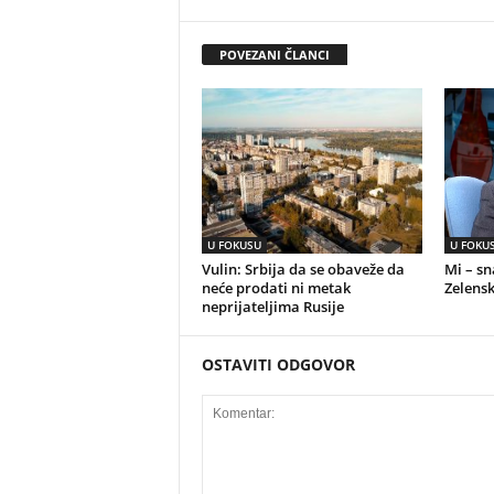
POVEZANI ČLANCI
U FOKUSU
U FOKU
Vulin: Srbija da se obaveže da
Mi – s
neće prodati ni metak
Zelensk
neprijateljima Rusije
OSTAVITI ODGOVOR