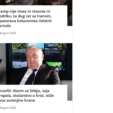
ramp nije imao ni resurse ni
odršku za dug rat sa Iranom,
pozorava kolumnista Volstrit
urnala
 August 2026.
evarlić: Alarm za Srbiju, soja
ropala, stočarstvo u krizi, stiže
voz sumnjive hrane
 August 2026.