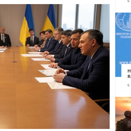
6.
H
R
6.