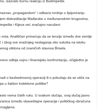
o, izazvalo burnu reakciju iz Budimpešte.
 nazvao „propagandom“ i odbacio tvrdnje o špijuniranju.
s ciljem diskreditacije Mađarske u međunarodnim krugovima,
mpešte i Kijeva već značajno narušeni.
 nota. Analitičari primećuju da se tenzije između dve zemlje
eć i zbog sve snažnijeg neslaganja oko sukoba na istoku
jenog otklona od zvaničnih stavova Brisela.
eno odbija vojnu i finansijsku konfrontaciju, očigledno je
 radi o bezbednosnoj operaciji ili o pokušaju da se utiče na
pa u šablon kolektivne politike?
sto nema čistih ruku. U svakom slučaju, ovaj slučaj jasno
nica između obaveštajne operacije i političkog obračuna
amagljena.