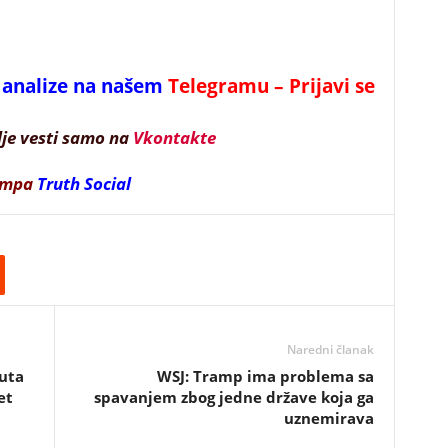
 i analize na našem
Telegramu – Prijavi se
lje vesti samo na
Vkontakte
ampa
Truth Social
Naredni članak
uta
WSJ: Tramp ima problema sa
et
spavanjem zbog jedne države koja ga
uznemirava