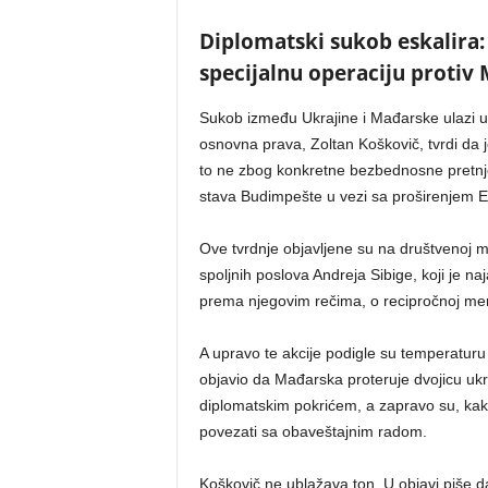
Diplomatski sukob eskalira:
specijalnu operaciju protiv
Sukob između Ukrajine i Mađarske ulazi u n
osnovna prava, Zoltan Koškovič, tvrdi da 
to ne zbog konkretne bezbednosne pretnj
stava Budimpešte u vezi sa proširenjem E
Ove tvrdnje objavljene su na društvenoj m
spoljnih poslova Andreja Sibige, koji je na
prema njegovim rečima, o recipročnoj mer
A upravo te akcije podigle su temperaturu 
objavio da Mađarska proteruje dvojicu ukra
diplomatskim pokrićem, a zapravo su, kako
povezati sa obaveštajnim radom.
Koškovič ne ublažava ton. U objavi piše d