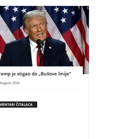
ramp je stigao do „Bušove linije“
 August 2026.
MENTARI ČITALACA