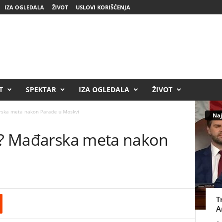
IZA OGLEDALA
ŽIVOT
USLOVI KORIŠĆENJA
T
SPEKTAR
IZA OGLEDALA
ŽIVOT
arska meta nakon Parade u Moskvi
Naj
va? Mađarska meta nakon
T
A