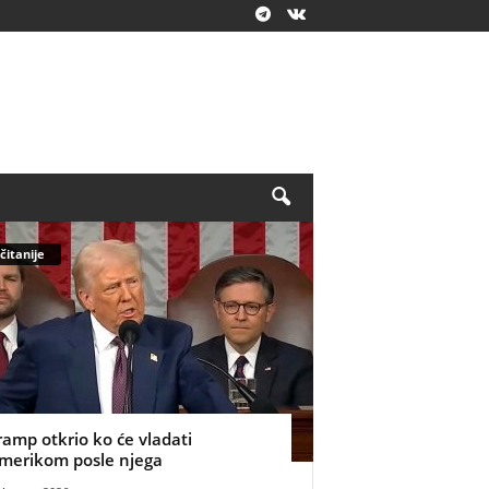
čitanije
ramp otkrio ko će vladati
merikom posle njega