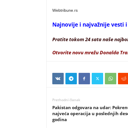
Webtribune.rs
Najnovije i najvažnije vesti
Pratite tokom 24 sata naše najbo
Otvorite novu mrežu Donalda Tr
Prethodni članak
Pakistan odgovara na udar: Pokren
najveća operacija u poslednjih des
godina