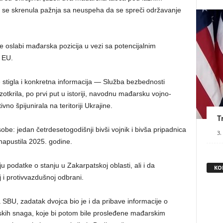
bi se skrenula pažnja sa neuspeha da se spreči održavanje
se oslabi mađarska pozicija u vezi sa potencijalnim
 EU.
je stigla i konkretna informacija — Služba bezbednosti
zotkrila, po prvi put u istoriji, navodnu mađarsku vojno-
no špijunirala na teritoriji Ukrajine.
T
: jedan četrdesetogodišnji bivši vojnik i bivša pripadnica
3.
napustila 2025. godine.
ju podatke o stanju u Zakarpatskoj oblasti, ali i da
KO
j i protivvazdušnoj odbrani.
SBU, zadatak dvojca bio je i da pribave informacije o
inskih snaga, koje bi potom bile prosleđene mađarskim