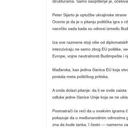
strukturama. Samo saopštenje je, očekivan
Peter Sijarto je optužbe ukrajinske strane
Ocenio je da je u pitanju politička igra 
naročito sada kada su odnosi između Budi
Iza ove razmene stoji više od diplomatskih
intenziviraju ne samo zbog EU politike, v
Evrope, vojne neutralnosti Budimpešte i n
Mađarska, kao jedina članica EU koja otvor
postala meta političkog pritiska.
A onda dolazi pitanje: da li se ovde zaista
odluke jedne članice Unije koja se ne ukla
Posmatrači će reći da u ovakvim igrama če
pokazuje da u međunarodnim odnosima gra
zna da bude tanka. I često — namerno z