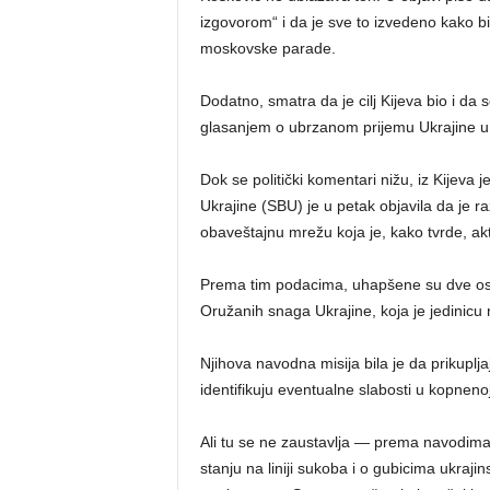
izgovorom“ i da je sve to izvedeno kako 
moskovske parade.
Dodatno, smatra da je cilj Kijeva bio i da 
glasanjem o ubrzanom prijemu Ukrajine u
Dok se politički komentari nižu, iz Kijeva 
Ukrajine (SBU) je u petak objavila da je ra
obaveštajnu mrežu koja je, kako tvrde, aktiv
Prema tim podacima, uhapšene su dve osobe
Oružanih snaga Ukrajine, koja je jedinicu 
Njihova navodna misija bila je da prikuplja
identifikuju eventualne slabosti u kopneno
Ali tu se ne zaustavlja — prema navodima 
stanju na liniji sukoba i o gubicima ukraj