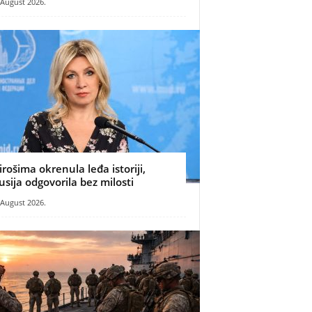
 August 2026.
irošima okrenula leđa istoriji,
usija odgovorila bez milosti
 August 2026.