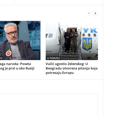
SU
U FOKUSU
naga naroda: Poseta
Vučić ugostio Zelenskog: U
og je prst u oko Rusiji
Beogradu otvorena pitanja koja
potresaju Evropu