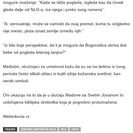
moguće značenje: “Kada se bliže pogleda, izgleda kao da čovek
gleda dalje od NLO-a, iza njega i preko svog ramena“.
“Ili, verovatnije, može se zamisiti da ovaj premet, kome tu očigledno
nije mesto, pluta iznad zemlje između njih.“
“Iz bilo koje perspektive, da li je moguće da Bogorodica skriva dve
bebe od pogleda letećeg tanjira?“
Međutim, stručnjaci za umetnost kažu da su se na delima iz ovog
perioda često slikali oblaci iz kojih izbija božanska svetlost, kao
verski simboli.
Oni ukazuju na to da je u slučaju Madone sa Svetim Jovanom to
uobičajena biblijska simbolika koja je pogrešno protumačena.
Webtribune.rs
TAGOVI
DREVNA UMETNIČKA DELA
NLO
VESTI