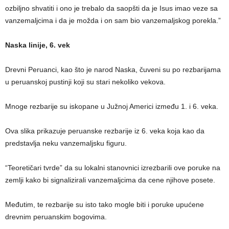
ozbiljno shvatiti i ono je trebalo da saopšti da je Isus imao veze sa
vanzemaljcima i da je možda i on sam bio vanzemaljskog porekla.”
Naska linije, 6. vek
Drevni Peruanci, kao što je narod Naska, čuveni su po rezbarijama
u peruanskoj pustinji koji su stari nekoliko vekova.
Mnoge rezbarije su iskopane u Južnoj Americi između 1. i 6. veka.
Ova slika prikazuje peruanske rezbarije iz 6. veka koja kao da
predstavlja neku vanzemaljsku figuru.
“Teoretičari tvrde” da su lokalni stanovnici izrezbarili ove poruke na
zemlji kako bi signalizirali vanzemaljcima da cene njihove posete.
Međutim, te rezbarije su isto tako mogle biti i poruke upućene
drevnim peruanskim bogovima.