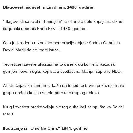
Blagovesti sa svetim Emidijem, 1486. godine
“Blagovesti sa svetim Emidijem“ je oltarsko delo koje je naslikao
italijanski umetnik Karlo Kriveli 1486. godine.
Ono je izrađeno u znak komemoracije objave Anđela Gabrijela
Devici Mariji da će roditi Isusa.
Teoretičari zavere ukazuju na to da je krug koji je prikazan u
gornjem levom uglu, koji baca svetlost na Mariju, zapravo NLO.
Ali stručnjaci za umetnost kažu da to jednostavno pokazuje malu
grupu anđela koji su se okupili oko okruglog oblaka.
Krug i svetlost predstavljaju svetog duha koji se spušta ka Devici
Mariji.
Ilustracije iz “Ume No Chiri,“ 1844. godine