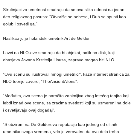
Stručnjaci za umetnost smatraju da se ova slika odnosi na jedan
deo religioznog pasusa: “Otvoriše se nebesa, i Duh se spusti kao
golub i osvetli ga.”
Naslikao ju je holandski umetnik Art de Gelder.
Lovci na NLO-ove smatraju da bi objekat, nalik na disk, koji
obasjava Jovana Krstitelja i Isusa, zapravo mogao biti NLO.
“Ovu scenu su ilustrovali mnogi umetnici“, kaže internet stranica za
NLO teorije zavere, “TheAncientAliens”.
“Međutim, ova scena je naročito zanimljiva zbog letećeg tanjira koji
lebdi iznad ove scene, sa zracima svetlosti koji su usmereni na dole
i osvetljavaju ovaj događaj“.
“S obzirom na De Gelderovu reputaciju kao jednog od elitnih
umetnika svoga vremena, vrlo je verovatno da ovo delo treba