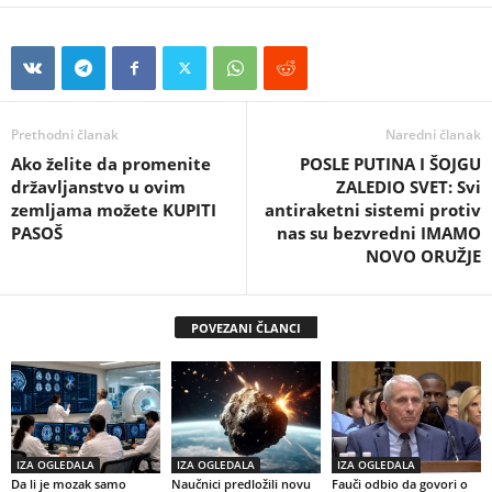
Prethodni članak
Naredni članak
Ako želite da promenite
POSLE PUTINA I ŠOJGU
državljanstvo u ovim
ZALEDIO SVET: Svi
zemljama možete KUPITI
antiraketni sistemi protiv
PASOŠ
nas su bezvredni IMAMO
NOVO ORUŽJE
POVEZANI ČLANCI
IZA OGLEDALA
IZA OGLEDALA
IZA OGLEDALA
Da li je mozak samo
Naučnici predložili novu
Fauči odbio da govori o