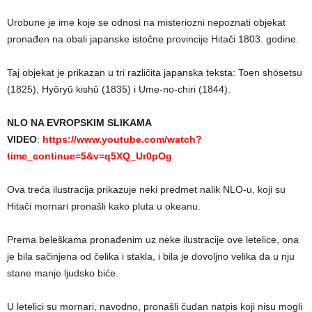
Urobune je ime koje se odnosi na misteriozni nepoznati objekat
pronađen na obali japanske istočne provincije Hitači 1803. godine.
Taj objekat je prikazan u tri različita japanska teksta: Toen shōsetsu
(1825), Hyōryū kishū (1835) i Ume-no-chiri (1844).
NLO NA EVROPSKIM SLIKAMA
VIDEO
:
https://www.youtube.com/watch?
time_continue=5&v=q5XQ_Ur0pOg
Ova treća ilustracija prikazuje neki predmet nalik NLO-u, koji su
Hitači mornari pronašli kako pluta u okeanu.
Prema beleškama pronađenim uz neke ilustracije ove letelice, ona
je bila sačinjena od čelika i stakla, i bila je dovoljno velika da u nju
stane manje ljudsko biće.
U letelici su mornari, navodno, pronašli čudan natpis koji nisu mogli