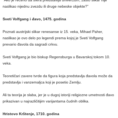
“Ako je rečeno da sfera predstavlja univerzum, zašto slikar nije
naslikao nijednu zvezdu ili druge nebeske objekte?”
Sveti Volfgang i đavo, 1475. godina
Poznati austrijski slikar renesanse iz 15. veka, Mihael Paher,
naslikao je ovo delo po legendi prema kojoj je Sveti Volfgang
prevario đavola da sagradi crkvu.
Sveti Volfgang je bio biskup Regensburga u Bavarskoj tokom 10.
veka.
Teoretičari zavere tvrde da figura koja predstavlja đavola može da
predstavlja i vanzemaljca koji je posetio Zemlju.
Ali ta teorija je slaba, jer je u dugoj istoriji religiozne umetnosti đavo
prikazivan u najrazličitijim varijantama čudnih oblika.
Hristovo Krštenje, 1710. godina