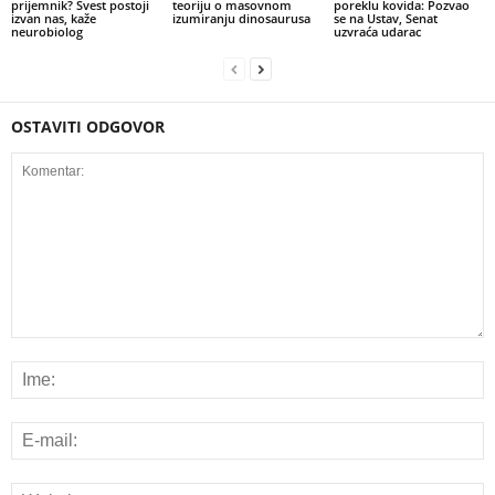
prijemnik? Svest postoji
teoriju o masovnom
poreklu kovida: Pozvao
izvan nas, kaže
izumiranju dinosaurusa
se na Ustav, Senat
neurobiolog
uzvraća udarac
OSTAVITI ODGOVOR