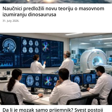
Naučnici predložili novu teoriju o masovnom
izumiranju dinosaurusa
31. July 2026.
Da li je mozak samo prijemnik? Svest postoji