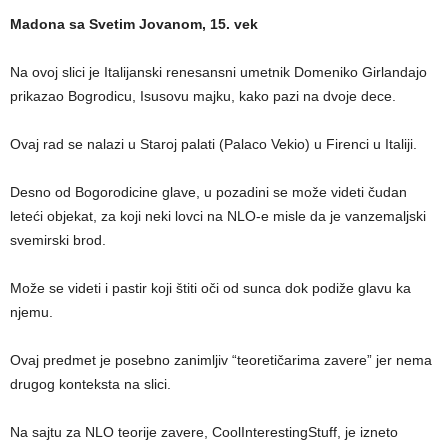
Madona sa Svetim Jovanom, 15. vek
Na ovoj slici je Italijanski renesansni umetnik Domeniko Girlandajo
prikazao Bogrodicu, Isusovu majku, kako pazi na dvoje dece.
Ovaj rad se nalazi u Staroj palati (Palaco Vekio) u Firenci u Italiji.
Desno od Bogorodicine glave, u pozadini se može videti čudan
leteći objekat, za koji neki lovci na NLO-e misle da je vanzemaljski
svemirski brod.
Može se videti i pastir koji štiti oči od sunca dok podiže glavu ka
njemu.
Ovaj predmet je posebno zanimljiv “teoretičarima zavere” jer nema
drugog konteksta na slici.
Na sajtu za NLO teorije zavere, CoolInterestingStuff, je izneto