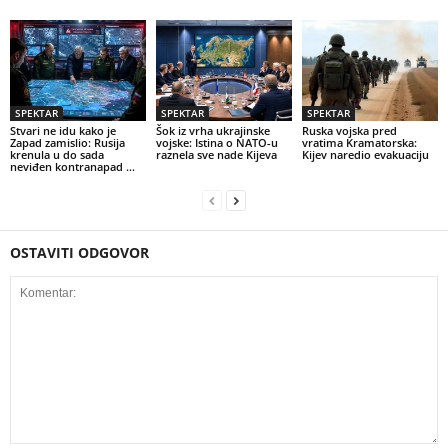
SPEKTAR
SPEKTAR
SPEKTAR
Stvari ne idu kako je
Šok iz vrha ukrajinske
Ruska vojska pred
Zapad zamislio: Rusija
vojske: Istina o NATO-u
vratima Kramatorska:
krenula u do sada
raznela sve nade Kijeva
Kijev naredio evakuaciju
neviđen kontranapad …
OSTAVITI ODGOVOR