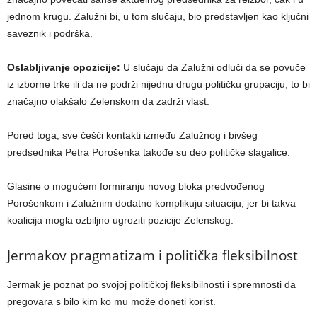
jednom krugu. Zalužni bi, u tom slučaju, bio predstavljen kao ključni
saveznik i podrška.
Oslabljivanje opozicije:
U slučaju da Zalužni odluči da se povuče
iz izborne trke ili da ne podrži nijednu drugu političku grupaciju, to bi
značajno olakšalo Zelenskom da zadrži vlast.
Pored toga, sve češći kontakti između Zalužnog i bivšeg
predsednika Petra Porošenka takođe su deo političke slagalice.
Glasine o mogućem formiranju novog bloka predvođenog
Porošenkom i Zalužnim dodatno komplikuju situaciju, jer bi takva
koalicija mogla ozbiljno ugroziti pozicije Zelenskog.
Jermakov pragmatizam i politička fleksibilnost
Jermak je poznat po svojoj političkoj fleksibilnosti i spremnosti da
pregovara s bilo kim ko mu može doneti korist.