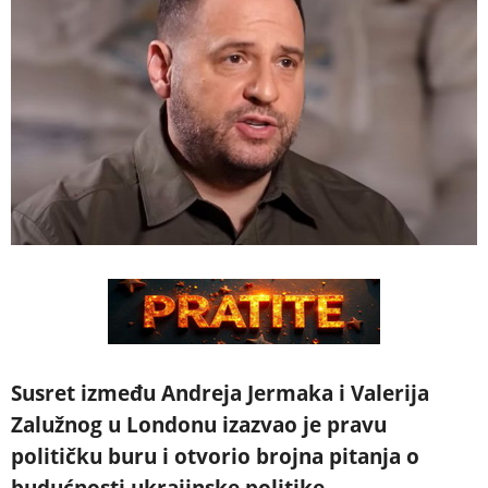
Susret između Andreja Jermaka i Valerija
Zalužnog u Londonu izazvao je pravu
političku buru i otvorio brojna pitanja o
budućnosti ukrajinske politike.