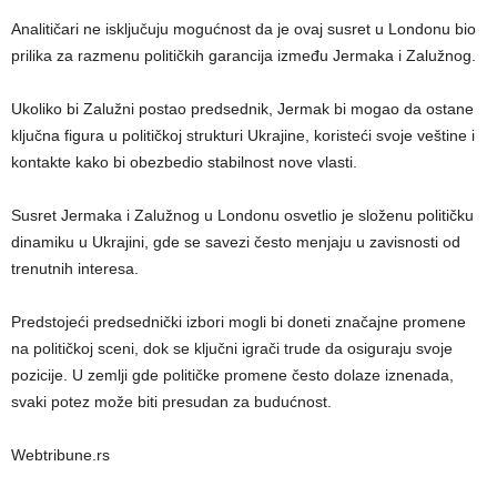
Analitičari ne isključuju mogućnost da je ovaj susret u Londonu bio
prilika za razmenu političkih garancija između Jermaka i Zalužnog.
Ukoliko bi Zalužni postao predsednik, Jermak bi mogao da ostane
ključna figura u političkoj strukturi Ukrajine, koristeći svoje veštine i
kontakte kako bi obezbedio stabilnost nove vlasti.
Susret Jermaka i Zalužnog u Londonu osvetlio je složenu političku
dinamiku u Ukrajini, gde se savezi često menjaju u zavisnosti od
trenutnih interesa.
Predstojeći predsednički izbori mogli bi doneti značajne promene
na političkoj sceni, dok se ključni igrači trude da osiguraju svoje
pozicije. U zemlji gde političke promene često dolaze iznenada,
svaki potez može biti presudan za budućnost.
Webtribune.rs