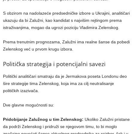
S obzirom na nadolazeće predsedničke izbore u Ukrajini, analitičari
ukazuju da bi Zalužni, kao kandidat s najvišim rejtingom prema
istraživanjima, mogao da ugrozi poziciju Vladimira Zelenskog.
Prema trenutnim prognozama, Zalužni ima realne šanse da pobedi
Zelenskog već u prvom krugu izbora.
Politička strategija i potencijalni savezi
Politički analitičari smatraju da je Jermakova poseta Londonu deo
šire strategije tima Zelenskog, koja ima za cilj neutralisanje
političkih izazivača.
Dve glavne mogućnosti su:
Pridobijanje Zalužnog u tim Zelenskog:
Ukoliko Zalužni pristane
da podrži Zelenskog i pridruži se njegovom timu, to bi moglo
značajno povećati šanse aktuelnog predsednika za reizbor, čak i u