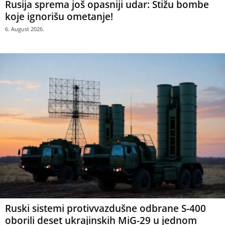
Rusija sprema još opasniji udar: Stižu bombe
koje ignorišu ometanje!
6. August 2026.
Ruski sistemi protivvazdušne odbrane S-400
oborili deset ukrajinskih MiG-29 u jednom