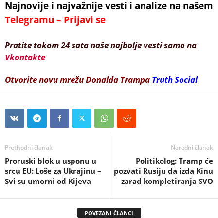
Najnovije i najvažnije vesti i analize na našem
Telegramu – Prijavi se
Pratite tokom 24 sata naše najbolje vesti samo na
Vkontakte
Otvorite novu mrežu Donalda Trampa
Truth Social
Prethodni članak
Naredni članak
Proruski blok u usponu u
Politikolog: Tramp će
srcu EU: Loše za Ukrajinu –
pozvati Rusiju da izda Kinu
Svi su umorni od Kijeva
zarad kompletiranja SVO
POVEZANI ČLANCI