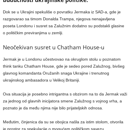
Dok se u Ukrajini spekuliše o povratku Jermaka iz SAD-a, gde je
razgovarao sa timom Donalda Trampa, njegova nenajavljena
poseta Londonu i susret sa Zalužnim dodatno su podstakli glasine
o političkim previranjima u zemlji.
Neočekivan susret u Chatham House-u
Jermak je u Londonu učestvovao na okruglom stolu u poznatom
think tanku Chatham House, gde je sedeo pored Zalužnog, bivšeg
glavnog komandanta Oružanih snaga Ukrajine i trenutnog
ukrajinskog ambasadora u Velikoj Britaniji.
Ova situacija je posebno intrigantna s obzirom na to da Jermak važi
za jednog od glavnih inicijatora smene Zalužnog s vojnog vrha, a
poznato je da među njima nije bilo prijateljskih odnosa.
Međutim, činjenica da su se obojica našla za istim stolom, otvorila
je prostor za spekulacije o mogućem političkom savezu.