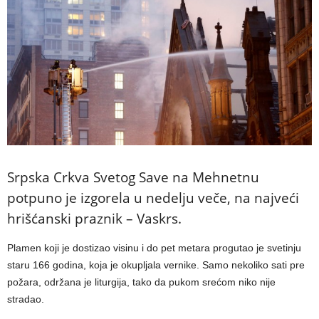
Srpska Crkva Svetog Save na Mehnetnu
potpuno je izgorela u nedelju veče, na najveći
hrišćanski praznik – Vaskrs.
Plamen koji je dostizao visinu i do pet metara progutao je svetinju
staru 166 godina, koja je okupljala vernike. Samo nekoliko sati pre
požara, održana je liturgija, tako da pukom srećom niko nije
stradao.