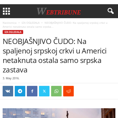
Naslovnica
IZA OGLEDALA
NEOBJAŠNJIVO ČUDO: Na spaljenoj srpskoj crkvi u
Americi netaknuta ostala samo srpska...
IZA OGLEDALA
NEOBJAŠNJIVO ČUDO: Na
spaljenoj srpskoj crkvi u Americi
netaknuta ostala samo srpska
zastava
3. May 2016.