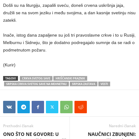
Došli su na liturgiju, zapalili sveću, doneli crvena uskršnja jaja,
družili se na svom jeziku i među svojima, a dan kasnije svetinju nisu
zatekli.
Inače, istog dana zapaljene su još tri pravoslavne crkve i to u Rusiji,
Melburnu i Sidneju, što je dodatno podregajalo sumnje da se radi o
podmetnutom požaru.
(Kurir)
TAGOVI
CRKVA SVETOG SAVE
HRIŠĆANSKI PRAZNIK
SRPSKA CRKVA SVETOG SAVE NA MEHNETNU
SRPSKA ZASTAVA
VESTI
Prethodni članak
Naredni članak
ONO ŠTO NE GOVORE: U
NAUČNICI ZBUNJENI: