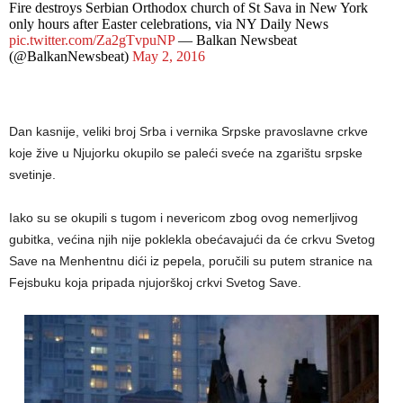
Fire destroys Serbian Orthodox church of St Sava in New York
only hours after Easter celebrations, via NY Daily News
pic.twitter.com/Za2gTvpuNP
— Balkan Newsbeat
(@BalkanNewsbeat)
May 2, 2016
Dan kasnije, veliki broj Srba i vernika Srpske pravoslavne crkve
koje žive u Njujorku okupilo se paleći sveće na zgarištu srpske
svetinje.
Iako su se okupili s tugom i nevericom zbog ovog nemerljivog
gubitka, većina njih nije poklekla obećavajući da će crkvu Svetog
Save na Menhentnu dići iz pepela, poručili su putem stranice na
Fejsbuku koja pripada njujorškoj crkvi Svetog Save.