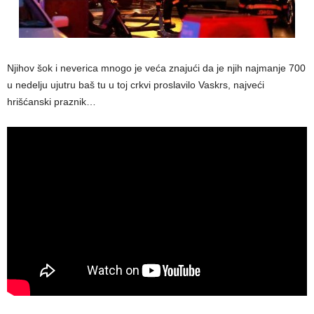
Njihov šok i neverica mnogo je veća znajući da je njih najmanje 700
u nedelju ujutru baš tu u toj crkvi proslavilo Vaskrs, najveći
hrišćanski praznik…