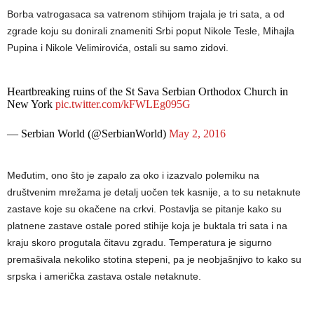
Borba vatrogasaca sa vatrenom stihijom trajala je tri sata, a od
zgrade koju su donirali znameniti Srbi poput Nikole Tesle, Mihajla
Pupina i Nikole Velimirovića, ostali su samo zidovi.
Heartbreaking ruins of the St Sava Serbian Orthodox Church in
New York
pic.twitter.com/kFWLEg095G
— Serbian World (@SerbianWorld)
May 2, 2016
Međutim, ono što je zapalo za oko i izazvalo polemiku na
društvenim mrežama je detalj uočen tek kasnije, a to su netaknute
zastave koje su okačene na crkvi. Postavlja se pitanje kako su
platnene zastave ostale pored stihije koja je buktala tri sata i na
kraju skoro progutala čitavu zgradu. Temperatura je sigurno
premašivala nekoliko stotina stepeni, pa je neobjašnjivo to kako su
srpska i američka zastava ostale netaknute.