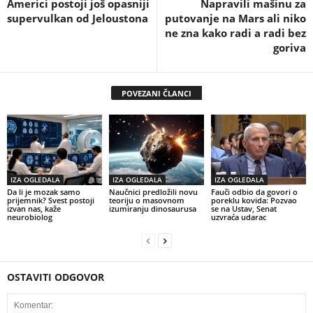
Americi postoji još opasniji
Napravili mašinu za
supervulkan od Jeloustona
putovanje na Mars ali niko
ne zna kako radi a radi bez
goriva
POVEZANI ČLANCI
IZA OGLEDALA
IZA OGLEDALA
IZA OGLEDALA
Da li je mozak samo
Naučnici predložili novu
Fauči odbio da govori o
prijemnik? Svest postoji
teoriju o masovnom
poreklu kovida: Pozvao
izvan nas, kaže
izumiranju dinosaurusa
se na Ustav, Senat
neurobiolog
uzvraća udarac
OSTAVITI ODGOVOR