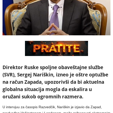
Direktor Ruske spoljne obaveštajne službe
(SVR), Sergej Nariškin, izneo je oštre optužbe
na račun Zapada, upozorivši da bi aktuelna
globalna situacija mogla da eskalira u
oružani sukob ogromnih razmera.
U intervjuu za časopis Razvedčik, Nariškin je izjavio da Zapad,