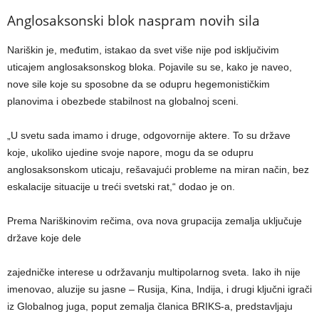
Anglosaksonski blok naspram novih sila
Nariškin je, međutim, istakao da svet više nije pod isključivim
uticajem anglosaksonskog bloka. Pojavile su se, kako je naveo,
nove sile koje su sposobne da se odupru hegemonističkim
planovima i obezbede stabilnost na globalnoj sceni.
„U svetu sada imamo i druge, odgovornije aktere. To su države
koje, ukoliko ujedine svoje napore, mogu da se odupru
anglosaksonskom uticaju, rešavajući probleme na miran način, bez
eskalacije situacije u treći svetski rat,“ dodao je on.
Prema Nariškinovim rečima, ova nova grupacija zemalja uključuje
države koje dele
zajedničke interese u održavanju multipolarnog sveta. Iako ih nije
imenovao, aluzije su jasne – Rusija, Kina, Indija, i drugi ključni igrači
iz Globalnog juga, poput zemalja članica BRIKS-a, predstavljaju