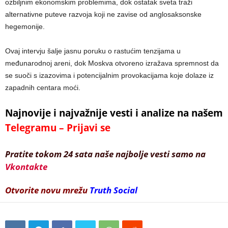
ozbiljnim ekonomskim problemima, dok ostatak sveta traži
alternativne puteve razvoja koji ne zavise od anglosaksonske
hegemonije.
Ovaj intervju šalje jasnu poruku o rastućim tenzijama u
međunarodnoj areni, dok Moskva otvoreno izražava spremnost da
se suoči s izazovima i potencijalnim provokacijama koje dolaze iz
zapadnih centara moći.
Najnovije i najvažnije vesti i analize na našem
Telegramu – Prijavi se
Pratite tokom 24 sata naše najbolje vesti samo na
Vkontakte
Otvorite novu mrežu
Truth Social