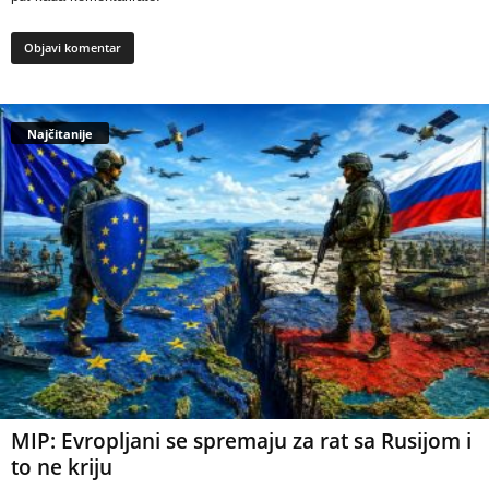
Najčitanije
MIP: Evropljani se spremaju za rat sa Rusijom i
to ne kriju