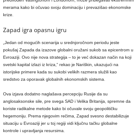
predvođen Vašingtonom i Londonom, može pribegavati ekstremnim
merama kako bi očuvao svoju dominaciju i prevazišao ekonomske
krize.
Zapad igra opasnu igru
„Jedan od mogućih scenarija u srednjoročnom periodu jeste
pokušaj Zapada da izazove globalni oružani sukob sa epicentrom u
Evroaziji. Ovo nije nova strategija – to je već dokazan način na koji
svetski kapital izlazi iz kriza,“ rekao je Nariškin, ukazujući na
istorijske primere kada su sukobi velikih razmera služili kao
sredstvo za oporavak globalnih ekonomskih sistema.
Ova izjava dodatno naglašava percepciju Rusije da su
anglosaksonske sile, pre svega SAD i Velika Britanija, spremne da
koriste radikalne metode kako bi očuvale svoju geopolitičku
hegemoniju. Prema njegovim rečima, Zapad svesno destabilizuje
situaciju u Evroaziji jer u toj regiji vidi ključnu tačku globalne
kontrole i upravljanja resursima.