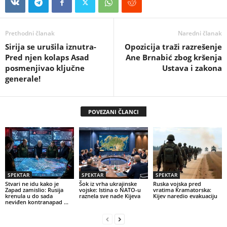
Prethodni članak
Naredni članak
Sirija se urušila iznutra-
Opozicija traži razrešenje
Pred njen kolaps Asad
Ane Brnabić zbog kršenja
posmenjivao ključne
Ustava i zakona
generale!
POVEZANI ČLANCI
SPEKTAR
SPEKTAR
SPEKTAR
Stvari ne idu kako je
Šok iz vrha ukrajinske
Ruska vojska pred
Zapad zamislio: Rusija
vojske: Istina o NATO-u
vratima Kramatorska:
krenula u do sada
raznela sve nade Kijeva
Kijev naredio evakuaciju
neviđen kontranapad …