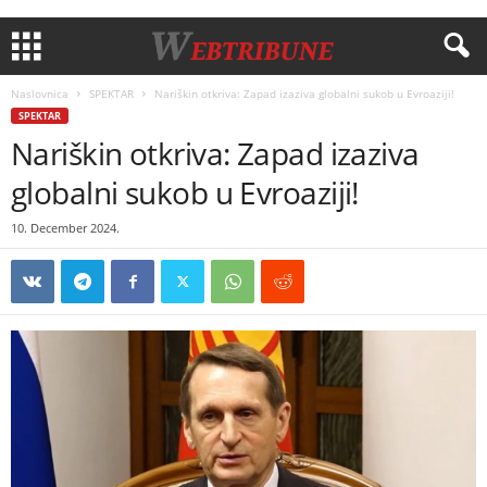
Naslovnica
SPEKTAR
Nariškin otkriva: Zapad izaziva globalni sukob u Evroaziji!
SPEKTAR
Nariškin otkriva: Zapad izaziva
globalni sukob u Evroaziji!
10. December 2024.