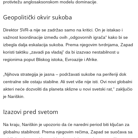
protivtežu anglosaksonskom modelu dominacije.
Geopolitički okvir sukoba
Direktor SVR-a nije se zadržao samo na kritici. On je istakao i
važnost koordinacije između ovih „odgovornih igrača“ kako bi se
izbegla dalja eskalacija sukoba. Prema njegovim tvrdnjama, Zapad
koristi taktiku „zavadi pa vladaj“ da bi izazvao nestabilnost u
regionima poput Bliskog istoka, Evroazije i Afrike.
„Njihova strategija je jasna – podržavati sukobe na periferiji dok
centralne sile ostaju stabilne. Ali svet više nije isti. Ovi novi globalni
akteri neće dozvoliti da planeta sklizne u novi svetski rat,“ zaključio
je Nariškin.
Izazovi pred svetom
Na kraju, Nariškin je upozorio da će naredni period biti ključan za
globalnu stabilnost. Prema njegovim rečima, Zapad se suočava sa