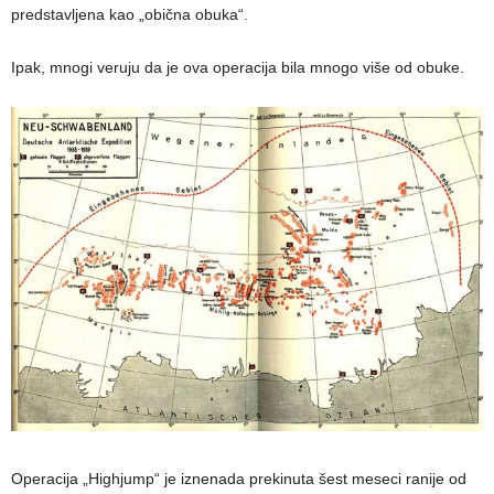
predstavljena kao „obična obuka“.
Ipak, mnogi veruju da je ova operacija bila mnogo više od obuke.
Operacija „Highjump“ je iznenada prekinuta šest meseci ranije od