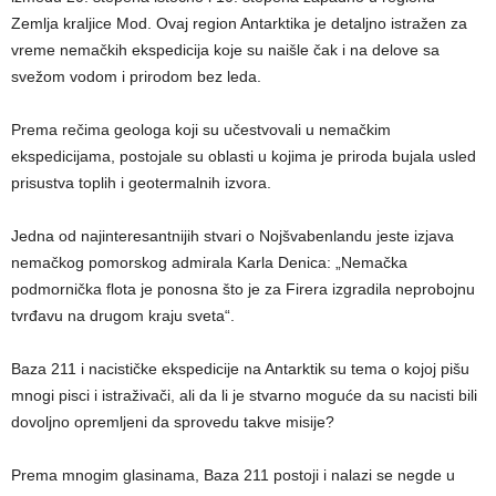
Zemlja kraljice Mod. Ovaj region Antarktika je detaljno istražen za
vreme nemačkih ekspedicija koje su naišle čak i na delove sa
svežom vodom i prirodom bez leda.
Prema rečima geologa koji su učestvovali u nemačkim
ekspedicijama, postojale su oblasti u kojima je priroda bujala usled
prisustva toplih i geotermalnih izvora.
Jedna od najinteresantnijih stvari o Nojšvabenlandu jeste izjava
nemačkog pomorskog admirala Karla Denica: „Nemačka
podmornička flota je ponosna što je za Firera izgradila neprobojnu
tvrđavu na drugom kraju sveta“.
Baza 211 i nacističke ekspedicije na Antarktik su tema o kojoj pišu
mnogi pisci i istraživači, ali da li je stvarno moguće da su nacisti bili
dovoljno opremljeni da sprovedu takve misije?
Prema mnogim glasinama, Baza 211 postoji i nalazi se negde u