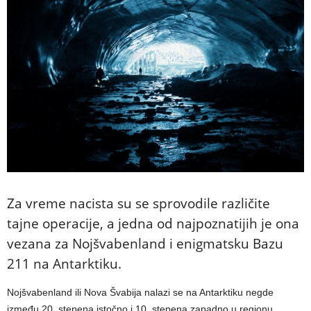
Za vreme nacista su se sprovodile različite
tajne operacije, a jedna od najpoznatijih je ona
vezana za Nojšvabenland i enigmatsku Bazu
211 na Antarktiku.
Nojšvabenland ili Nova Švabija nalazi se na Antarktiku negde
između 20. stepena istočno i 10. stepena zapadno u regionu