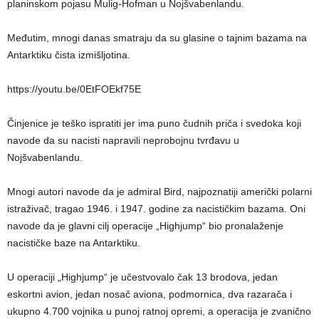
planinskom pojasu Mulig-Hofman u Nojšvabenlandu.
Međutim, mnogi danas smatraju da su glasine o tajnim bazama na
Antarktiku čista izmišljotina.
https://youtu.be/0EtFOEkf75E
Činjenice je teško ispratiti jer ima puno čudnih priča i svedoka koji
navode da su nacisti napravili neprobojnu tvrđavu u
Nojšvabenlandu.
Mnogi autori navode da je admiral Bird, najpoznatiji američki polarni
istraživač, tragao 1946. i 1947. godine za nacističkim bazama. Oni
navode da je glavni cilj operacije „Highjump“ bio pronalaženje
nacističke baze na Antarktiku.
U operaciji „Highjump“ je učestvovalo čak 13 brodova, jedan
eskortni avion, jedan nosač aviona, podmornica, dva razarača i
ukupno 4.700 vojnika u punoj ratnoj opremi, a operacija je zvanično