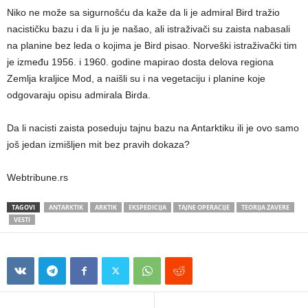
Niko ne može sa sigurnošću da kaže da li je admiral Bird tražio
nacističku bazu i da li ju je našao, ali istraživači su zaista nabasali
na planine bez leda o kojima je Bird pisao. Norveški istraživački tim
je između 1956. i 1960. godine mapirao dosta delova regiona
Zemlja kraljice Mod, a naišli su i na vegetaciju i planine koje
odgovaraju opisu admirala Birda.
Da li nacisti zaista poseduju tajnu bazu na Antarktiku ili je ovo samo
još jedan izmišljen mit bez pravih dokaza?
Webtribune.rs
TAGOVI
ANTARKTIK
ARKTIK
EKSPEDICIJA
TAJNE OPERACIJE
TEORIJA ZAVERE
VESTI