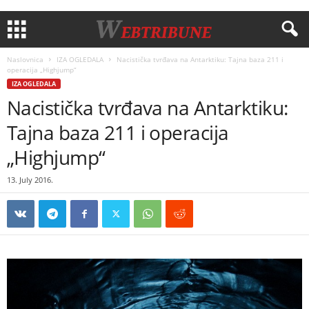
Naslovnica
IZA OGLEDALA
Nacistička tvrđava na Antarktiku: Tajna baza 211 i
operacija „Highjump“
IZA OGLEDALA
Nacistička tvrđava na Antarktiku:
Tajna baza 211 i operacija
„Highjump“
13. July 2016.