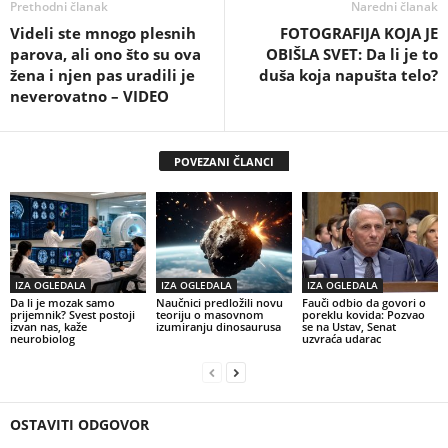
Prethodni članak
Naredni članak
Videli ste mnogo plesnih
FOTOGRAFIJA KOJA JE
parova, ali ono što su ova
OBIŠLA SVET: Da li je to
žena i njen pas uradili je
duša koja napušta telo?
neverovatno – VIDEO
POVEZANI ČLANCI
IZA OGLEDALA
IZA OGLEDALA
IZA OGLEDALA
Da li je mozak samo
Naučnici predložili novu
Fauči odbio da govori o
prijemnik? Svest postoji
teoriju o masovnom
poreklu kovida: Pozvao
izvan nas, kaže
izumiranju dinosaurusa
se na Ustav, Senat
neurobiolog
uzvraća udarac
OSTAVITI ODGOVOR