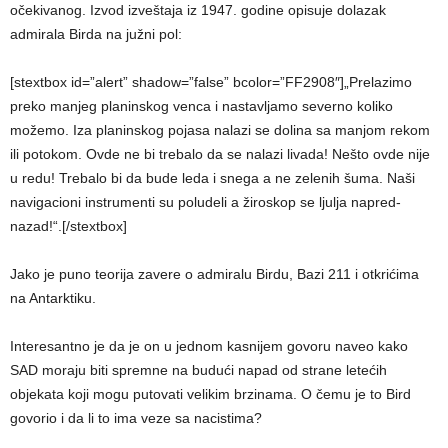
očekivanog. Izvod izveštaja iz 1947. godine opisuje dolazak
admirala Birda na južni pol:
[stextbox id=”alert” shadow=”false” bcolor=”FF2908″]„Prelazimo
preko manjeg planinskog venca i nastavljamo severno koliko
možemo. Iza planinskog pojasa nalazi se dolina sa manjom rekom
ili potokom. Ovde ne bi trebalo da se nalazi livada! Nešto ovde nije
u redu! Trebalo bi da bude leda i snega a ne zelenih šuma. Naši
navigacioni instrumenti su poludeli a žiroskop se ljulja napred-
nazad!“.[/stextbox]
Jako je puno teorija zavere o admiralu Birdu, Bazi 211 i otkrićima
na Antarktiku.
Interesantno je da je on u jednom kasnijem govoru naveo kako
SAD moraju biti spremne na budući napad od strane letećih
objekata koji mogu putovati velikim brzinama. O čemu je to Bird
govorio i da li to ima veze sa nacistima?