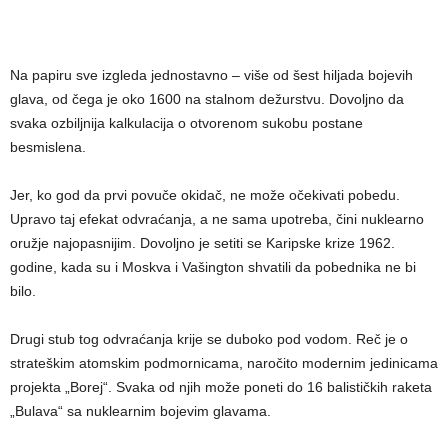
Na papiru sve izgleda jednostavno – više od šest hiljada bojevih
glava, od čega je oko 1600 na stalnom dežurstvu. Dovoljno da
svaka ozbiljnija kalkulacija o otvorenom sukobu postane
besmislena.
Jer, ko god da prvi povuče okidač, ne može očekivati pobedu.
Upravo taj efekat odvraćanja, a ne sama upotreba, čini nuklearno
oružje najopasnijim. Dovoljno je setiti se Karipske krize 1962.
godine, kada su i Moskva i Vašington shvatili da pobednika ne bi
bilo.
Drugi stub tog odvraćanja krije se duboko pod vodom. Reč je o
strateškim atomskim podmornicama, naročito modernim jedinicama
projekta „Borej“. Svaka od njih može poneti do 16 balističkih raketa
„Bulava“ sa nuklearnim bojevim glavama.