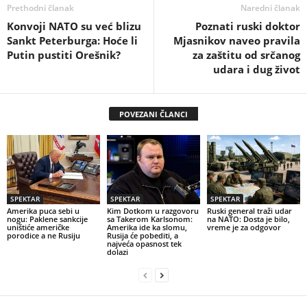
Prethodni članak
Naredni članak
Konvoji NATO su već blizu
Poznati ruski doktor
Sankt Peterburga: Hoće li
Mjasnikov naveo pravila
Putin pustiti Orešnik?
za zaštitu od srčanog
udara i dug život
POVEZANI ČLANCI
SPEKTAR
SPEKTAR
SPEKTAR
Amerika puca sebi u
Kim Dotkom u razgovoru
Ruski general traži udar
nogu: Paklene sankcije
sa Takerom Karlsonom:
na NATO: Dosta je bilo,
uništiće američke
Amerika ide ka slomu,
vreme je za odgovor
porodice a ne Rusiju
Rusija će pobediti, a
najveća opasnost tek
dolazi