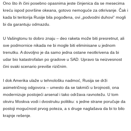
Ono što ih čini posebno opasnima jeste činjenica da se mesecima
kreću ispod površine okeana, gotovo nemoguće za otkrivanje. Čak i
kada bi teritorija Rusije bila pogođena, ovi „podvodni duhovi“ mogli
bi da garantuju odmazdu.
U Vašingtonu to dobro znaju – deo raketa može biti presretnut, ali
sve podmornice nikada ne bi mogle biti eliminisane u jednom
trenutku. A dovoljno je da samo jedna ostane neotkrivena da bi
udar bio katastrofalan po gradove u SAD. Upravo ta neizvesnost
čini svaki scenario previše rizičnim.
I dok Amerika ulaže u tehnološku nadmoć, Rusija se drži
asimetričnog odgovora – umesto da se takmiči u brojnosti, ona
modernizuje postojeći arsenal i tako održava ravnotežu. U tom
okviru Moskva vodi i dvostruku politiku: s jedne strane poručuje da
postoji mogućnost prvog poteza, a s druge naglašava da bi to bilo
krajnje rešenje.