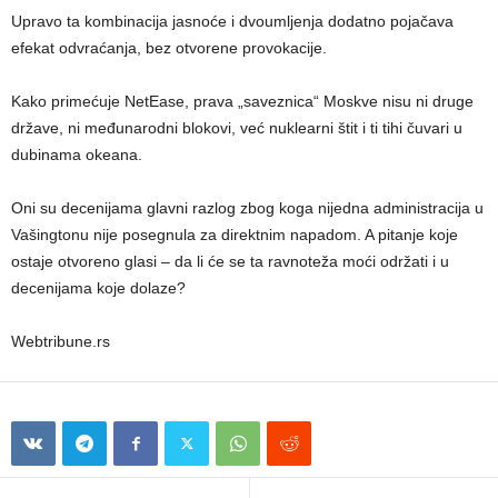
Upravo ta kombinacija jasnoće i dvoumljenja dodatno pojačava
efekat odvraćanja, bez otvorene provokacije.
Kako primećuje NetEase, prava „saveznica“ Moskve nisu ni druge
države, ni međunarodni blokovi, već nuklearni štit i ti tihi čuvari u
dubinama okeana.
Oni su decenijama glavni razlog zbog koga nijedna administracija u
Vašingtonu nije posegnula za direktnim napadom. A pitanje koje
ostaje otvoreno glasi – da li će se ta ravnoteža moći održati i u
decenijama koje dolaze?
Webtribune.rs