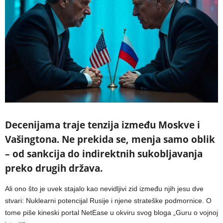
Decenijama traje tenzija između Moskve i
Vašingtona. Ne prekida se, menja samo oblik
– od sankcija do indirektnih sukobljavanja
preko drugih država.
Ali ono što je uvek stajalo kao nevidljivi zid između njih jesu dve
stvari: Nuklearni potencijal Rusije i njene strateške podmornice. O
tome piše kineski portal NetEase u okviru svog bloga „Guru o vojnoj