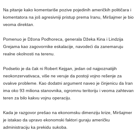
Na pitanje kako komentariše pozive pojedinih američkih političara i
komentatora na još agresivniji pristup prema Iranu, Miršajmer je bio
veoma direktan.
Pomenuo je Džona Podhoreca, generala Džeka Kina i Lindzija
Grejama kao zagovornike eskalacije, navodeći da zanemaruju
realne okolnosti na terenu.
Podsetio je da čak ni Robert Kejgan, jedan od najpoznatijih
neokonzervativaca, više ne veruje da postoji vojno rešenje za
ovakve probleme. Kao dodatni argument naveo je činjenicu da Iran
ima oko 93 miliona stanovnika, ogromnu teritoriju i veoma zahtevan
teren za bilo kakvu vojnu operaciju.
Kada je razgovor prešao na ekonomsku dimenziju krize, Miršajmer
je istakao da upravo ekonomski faktori guraju američku
administraciju ka prekidu sukoba.