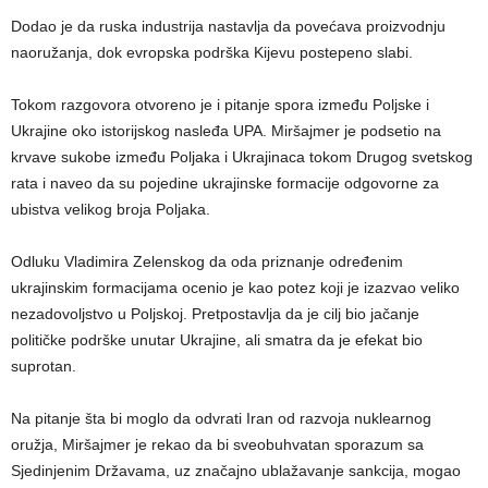
Dodao je da ruska industrija nastavlja da povećava proizvodnju
naoružanja, dok evropska podrška Kijevu postepeno slabi.
Tokom razgovora otvoreno je i pitanje spora između Poljske i
Ukrajine oko istorijskog nasleđa UPA. Miršajmer je podsetio na
krvave sukobe između Poljaka i Ukrajinaca tokom Drugog svetskog
rata i naveo da su pojedine ukrajinske formacije odgovorne za
ubistva velikog broja Poljaka.
Odluku Vladimira Zelenskog da oda priznanje određenim
ukrajinskim formacijama ocenio je kao potez koji je izazvao veliko
nezadovoljstvo u Poljskoj. Pretpostavlja da je cilj bio jačanje
političke podrške unutar Ukrajine, ali smatra da je efekat bio
suprotan.
Na pitanje šta bi moglo da odvrati Iran od razvoja nuklearnog
oružja, Miršajmer je rekao da bi sveobuhvatan sporazum sa
Sjedinjenim Državama, uz značajno ublažavanje sankcija, mogao