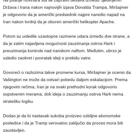
Na pitanje novinara šta se zapravo dešava između Sjedinjenih
Država i Irana nakon najnovijih izjava Donalda Trampa, Miršajmer
je odgovorio da je američki predsednik najpre naredio napad na
Iran nakon tvrdnji da je oboren američki helikopter Apache.
Potom su usledile uzastopne razmene udara između dve strane, a
da je zatim najavljena mogućnost zauzimanja ostrva Hark i
preuzimanja kontrole nad iranskom naftom. Međutim, ubrzo je
usledio zaokret i povratak ideji o prekidu vatre.
Govoreći o razlozima takve promene kursa, Miršajmer je ocenio da
Vašington ne može da ostvari pobedu daljom eskalacijom. Prema
njegovim rečima, Iran je na svaki prethodni korak odgovorio
sopstvenim merama, dok ideja o zauzimanju ostrva Hark nema
stratešku logiku.
Dodao je da bi nastavak sukoba proizveo ozbiljne ekonomske
posledice i da je Tramp verovatno zaključio da proces mora biti
zaustavljen.