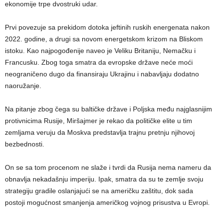
ekonomije trpe dvostruki udar.
Prvi povezuje sa prekidom dotoka jeftinih ruskih energenata nakon
2022. godine, a drugi sa novom energetskom krizom na Bliskom
istoku. Kao najpogođenije naveo je Veliku Britaniju, Nemačku i
Francusku. Zbog toga smatra da evropske države neće moći
neograničeno dugo da finansiraju Ukrajinu i nabavljaju dodatno
naoružanje.
Na pitanje zbog čega su baltičke države i Poljska među najglasnijim
protivnicima Rusije, Miršajmer je rekao da političke elite u tim
zemljama veruju da Moskva predstavlja trajnu pretnju njihovoj
bezbednosti.
On se sa tom procenom ne slaže i tvrdi da Rusija nema nameru da
obnavlja nekadašnju imperiju. Ipak, smatra da su te zemlje svoju
strategiju gradile oslanjajući se na američku zaštitu, dok sada
postoji mogućnost smanjenja američkog vojnog prisustva u Evropi.