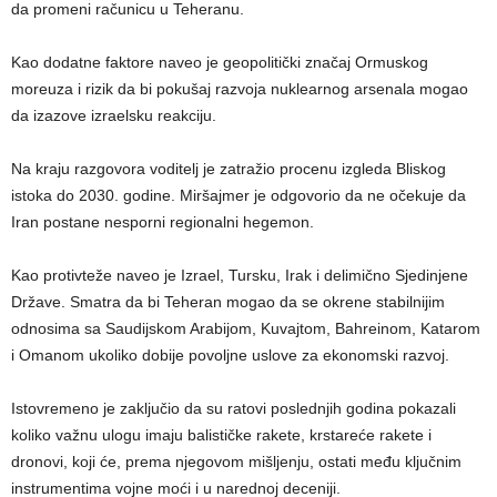
da promeni računicu u Teheranu.
Kao dodatne faktore naveo je geopolitički značaj Ormuskog
moreuza i rizik da bi pokušaj razvoja nuklearnog arsenala mogao
da izazove izraelsku reakciju.
Na kraju razgovora voditelj je zatražio procenu izgleda Bliskog
istoka do 2030. godine. Miršajmer je odgovorio da ne očekuje da
Iran postane nesporni regionalni hegemon.
Kao protivteže naveo je Izrael, Tursku, Irak i delimično Sjedinjene
Države. Smatra da bi Teheran mogao da se okrene stabilnijim
odnosima sa Saudijskom Arabijom, Kuvajtom, Bahreinom, Katarom
i Omanom ukoliko dobije povoljne uslove za ekonomski razvoj.
Istovremeno je zaključio da su ratovi poslednjih godina pokazali
koliko važnu ulogu imaju balističke rakete, krstareće rakete i
dronovi, koji će, prema njegovom mišljenju, ostati među ključnim
instrumentima vojne moći i u narednoj deceniji.