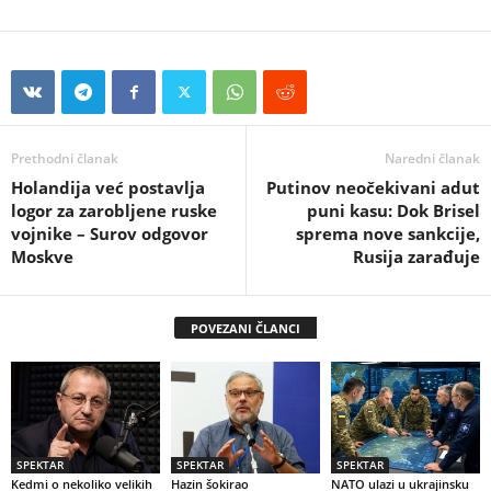
Prethodni članak
Naredni članak
Holandija već postavlja
Putinov neočekivani adut
logor za zarobljene ruske
puni kasu: Dok Brisel
vojnike – Surov odgovor
sprema nove sankcije,
Moskve
Rusija zarađuje
POVEZANI ČLANCI
SPEKTAR
SPEKTAR
SPEKTAR
Kedmi o nekoliko velikih
Hazin šokirao
NATO ulazi u ukrajinsku