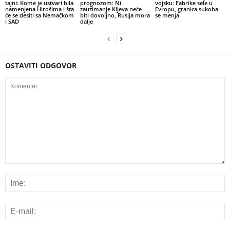
tajni: Kome je ustvari bila
prognozom: Ni
vojsku: Fabrike sele u
namenjena Hirošima i šta
zauzimanje Kijeva neće
Evropu, granica sukoba
će se desiti sa Nemačkom
biti dovoljno, Rusija mora
se menja
i SAD
dalje
OSTAVITI ODGOVOR