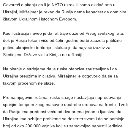
Govoreći o pitanju da li je NATO uzrok ili samo okidač rata u
Ukrajini, Miršajmer je rekao da Rusija nema kapacitet da dominira
čitavom Ukrajinom i istočnom Evropom.
Kao ilustraciju naveo je da rat traje duže od Prvog svetskog rata,
dok je Rusija tokom više od četiri godine borbi zauzela približno
petinu ukrajinske teritorije. Istakao je da najveći izazov za
Sjedinjene Države vidi u Kini, a ne u Rusiji.
Na pitanje o tvrdnjama da je ruska ofanziva zaustavljena i da
Ukrajina preuzima inicijativu, Miršajmer je odgovorio da se sa
takvom procenom ne slaže.
Prema njegovim rečima, ruske snage nastavljaju napredovanje
sporijim tempom zbog masovne upotrebe dronova na frontu. Tvrdi
da Rusija ima prednost veću od dva prema jedan u ljudstvu, da
Ukrajina ima ozbiljne probleme sa dezerterstvom i da se pominje
broj od oko 200.000 vojnika koji su samovoljno napustili jedinice.