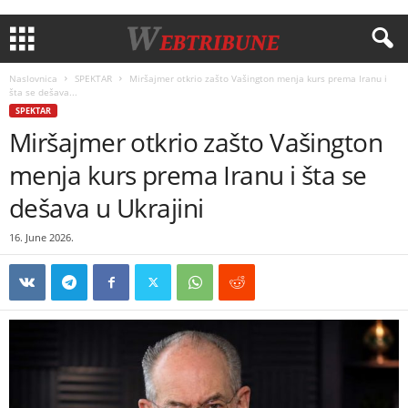
Naslovnica
SPEKTAR
Miršajmer otkrio zašto Vašington menja kurs prema Iranu i
šta se dešava...
SPEKTAR
Miršajmer otkrio zašto Vašington
menja kurs prema Iranu i šta se
dešava u Ukrajini
16. June 2026.