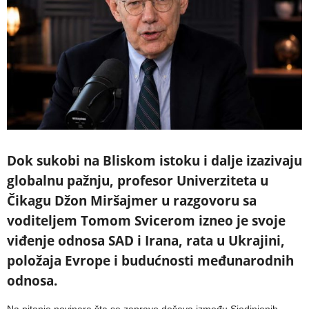
Dok sukobi na Bliskom istoku i dalje izazivaju
globalnu pažnju, profesor Univerziteta u
Čikagu Džon Miršajmer u razgovoru sa
voditeljem Tomom Svicerom izneo je svoje
viđenje odnosa SAD i Irana, rata u Ukrajini,
položaja Evrope i budućnosti međunarodnih
odnosa.