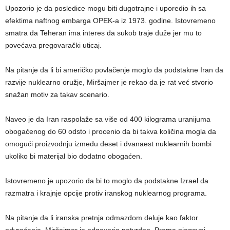
Upozorio je da posledice mogu biti dugotrajne i uporedio ih sa
efektima naftnog embarga OPEK-a iz 1973. godine. Istovremeno
smatra da Teheran ima interes da sukob traje duže jer mu to
povećava pregovarački uticaj.
Na pitanje da li bi američko povlačenje moglo da podstakne Iran da
razvije nuklearno oružje, Miršajmer je rekao da je rat već stvorio
snažan motiv za takav scenario.
Naveo je da Iran raspolaže sa više od 400 kilograma uranijuma
obogaćenog do 60 odsto i procenio da bi takva količina mogla da
omogući proizvodnju između deset i dvanaest nuklearnih bombi
ukoliko bi materijal bio dodatno obogaćen.
Istovremeno je upozorio da bi to moglo da podstakne Izrael da
razmatra i krajnje opcije protiv iranskog nuklearnog programa.
Na pitanje da li iranska pretnja odmazdom deluje kao faktor