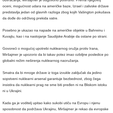
odvraćanja, Miršajmer je odgovorio potvrdno. Prema njegovoj
oceni, mogućnost udara na američke baze, Izrael i zalivske države
predstavlja jedan od glavnih razloga zbog kojih Vašington pokušava
da dođe do održivog prekida vatre.
Posebno je ukazao na napade na američke objekte u Bahreinu i
Kuvajtu, kao i na nastojanje Saudijske Arabije da ostane po strani.
Govoreći o mogućoj upotrebi nuklearnog oružja protiv Irana,
Miršajmer je upozorio da bi takav potez imao ozbiljne posledice po
globalni režim neširenja nuklearnog naoružanja.
Smatra da bi mnoge države iz toga izvukle zaključak da jedino
sopstveni nuklearni arsenal garantuje bezbednost, zbog čega
insistira da nuklearni prag ne sme biti pređen ni na Bliskom istoku
ni u Ukrajini.
Kada ga je voditelj upitao kako sukobi utiču na Evropu i njenu
sposobnost da podržava Ukrajinu, Miršajmer je rekao da evropske