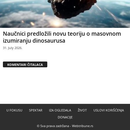
Naučnici predložili novu teoriju o masovnom
izumiranju dinosaurusa
31. July 2026.
KOMENTARI ČITALACA
U FOKUSU
SPEKTAR
IZA OGLEDALA
ŽIVOT
USLOVI KORIŠĆENJA
DONACIJE
© Sva prava zadržana -
Webtribune.rs