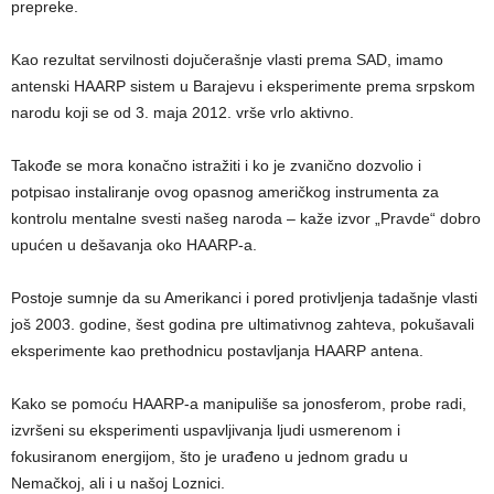
prepreke.
Kao rezultat servilnosti dojučerašnje vlasti prema SAD, imamo
antenski HAARP sistem u Barajevu i eksperimente prema srpskom
narodu koji se od 3. maja 2012. vrše vrlo aktivno.
Takođe se mora konačno istražiti i ko je zvanično dozvolio i
potpisao instaliranje ovog opasnog američkog instrumenta za
kontrolu mentalne svesti našeg naroda – kaže izvor „Pravde“ dobro
upućen u dešavanja oko HAARP-a.
Postoje sumnje da su Amerikanci i pored protivljenja tadašnje vlasti
još 2003. godine, šest godina pre ultimativnog zahteva, pokušavali
eksperimente kao prethodnicu postavljanja HAARP antena.
Kako se pomoću HAARP-a manipuliše sa jonosferom, probe radi,
izvršeni su eksperimenti uspavljivanja ljudi usmerenom i
fokusiranom energijom, što je urađeno u jednom gradu u
Nemačkoj, ali i u našoj Loznici.