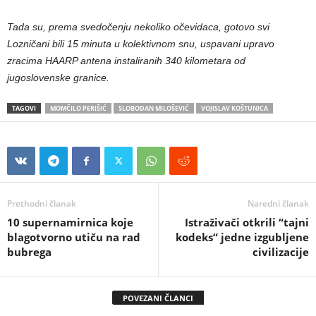
Tada su, prema svedočenju nekoliko očevidaca, gotovo svi
Lozničani bili 15 minuta u kolektivnom snu, uspavani upravo
zracima HAARP antena instaliranih 340 kilometara od
jugoslovenske granice.
TAGOVI
MOMČILO PERIŠIĆ
SLOBODAN MILOŠEVIĆ
VOJISLAV KOŠTUNICA
Prethodni članak
Naredni članak
10 supernamirnica koje
Istraživači otkrili “tajni
blagotvorno utiču na rad
kodeks“ jedne izgubljene
bubrega
civilizacije
POVEZANI ČLANCI