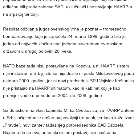
odlučno bili protiv zahteva SAD, uključujući i postavljanje HAARP-a
na srpskoj teritoriji.
Rezultat odbijanja jugoslovenskog vrha je poznat – tromesečno
bombardovanje koje je započelo 24. marta 1999. godine bilo je
jedan od najvećih zločina nad jednom suverenom evropskom
državom u drugoj polovini 20. veka.
NATO baze tada nisu postavljene na Kosovu, a ni HAARP sistem
nije instaliran u Srbiji, što se nije desilo ni posle Miloševićevog pada
oktobra 2000. godine, jer ni novi predsednik SRJ Vojislav Koštunica
nije pristajao na HAARP ultimatum, kao ni kabinet koji je kao
premijer vodio u periodu od 2004. do 2008. godine.
Sa dolaskom na vlast kabineta Mirka Cvetkovića, za HAARP antene
u Srbiji očigledno je došao najpovoljniji trenutak, jer kako kaže izvor
„Pravde“, novi zahtev tadašnjeg potpredsednika SAD Džozefa
Bajdena da se ovaj antenski sistem postavi, nije naišao na