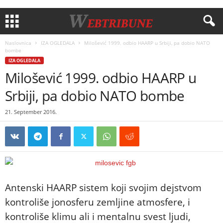
Naslovnica
IZA OGLEDALA
Milošević 1999. odbio HAARP u Srbiji, pa dobio NATO
bombe
IZA OGLEDALA
Milošević 1999. odbio HAARP u
Srbiji, pa dobio NATO bombe
21. September 2016.
Antenski HAARP sistem koji svojim dejstvom
kontroliše jonosferu zemljine atmosfere, i
kontroliše klimu ali i mentalnu svest ljudi,