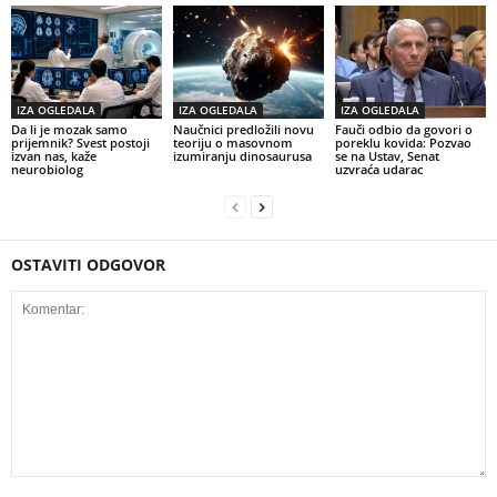
IZA OGLEDALA
IZA OGLEDALA
IZA OGLEDALA
Da li je mozak samo
Naučnici predložili novu
Fauči odbio da govori o
prijemnik? Svest postoji
teoriju o masovnom
poreklu kovida: Pozvao
izvan nas, kaže
izumiranju dinosaurusa
se na Ustav, Senat
neurobiolog
uzvraća udarac
OSTAVITI ODGOVOR