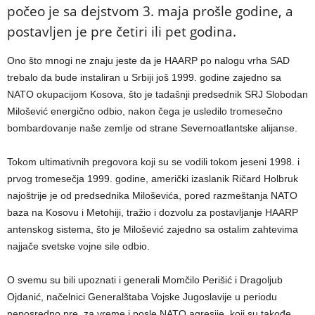
počeo je sa dejstvom 3. maja prošle godine, a
postavljen je pre četiri ili pet godina.
Ono što mnogi ne znaju jeste da je HAARP po nalogu vrha SAD
trebalo da bude instaliran u Srbiji još 1999. godine zajedno sa
NATO okupacijom Kosova, što je tadašnji predsednik SRJ Slobodan
Milošević energično odbio, nakon čega je usledilo tromesečno
bombardovanje naše zemlje od strane Severnoatlantske alijanse.
Tokom ultimativnih pregovora koji su se vodili tokom jeseni 1998. i
prvog tromesečja 1999. godine, američki izaslanik Ričard Holbruk
najoštrije je od predsednika Miloševića, pored razmeštanja NATO
baza na Kosovu i Metohiji, tražio i dozvolu za postavljanje HAARP
antenskog sistema, što je Milošević zajedno sa ostalim zahtevima
najjače svetske vojne sile odbio.
O svemu su bili upoznati i generali Momčilo Perišić i Dragoljub
Ojdanić, načelnici Generalštaba Vojske Jugoslavije u periodu
neposredno pre, za vreme i posle NATO agresije, koji su takođe