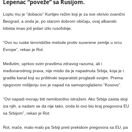
Lepenac “poveže” sa Rusijom.
Loptu mu je “dobacio” Kurtijev režim koji je za sve okrivio zvanični
Beograd, a onda je, po starom dobrom običaju, ovaj albanski
lobista imao još jedan izliv rusofobije.
“Ovo su ruske terorističke metode protiv suverene zemlje u srcu
Evrope”, rekao je Rot.
Međutim, uprkos svim pravilima zdravog razuma, ali i
međunarodnog prava, nije mislio da je napadnuta Srbija, koja je i
gradila kanal koji su prištinski separatisti proglasili svojim. Prema
njegovom mišljenju ovo je napad na samoproglašeno “Kosovo”.
“Ovi napadi moraju biti nemilosrdno istraženi. Ako Srbija zaista stoji
iza njih, a nadam se da nije tako, onda bi ovo bio kraj pregovora EU
sa Srbijom”, rekao je Rot.
Rot, inače, malo-malo pa Srbiji preti prekidom pregovora sa EU, pa