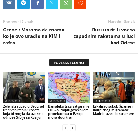
Prethodni članak
Naredni članak
Grenel: Moramo da znamo
Rusi uništili voz sa
ko je ovo uradio na KiM i
zapadnim raketama u luci
zašto
kod Odese
POVEZANI ČLANCI
U FOKUSU
U FOKUSU
U FOKUSU
Zelenski stigao u Beograd
Banjaluka traži zatvaranje
Eskalirao sukob Španije i
uz crveni tepih: Poseta
OHR-a: Najdugovečnijem
Italije zbog migranata:
koja bi mogla da uzdrma
protektoratu u Evropi
Madrid uveo kontramere
odnose Srbije sa Rusijom
mora doći kraj