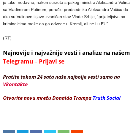
je tako, nedavno, nakon susreta srpskog ministra Aleksandra Vulina
sa Vladimirom Putinom, poručio predsedniku Aleksandru Vučiću da
ako su Vulinove izjave zvaničan stav Vlade Srbije, “prijateljstvo sa
kriminalcima može da ga odvede u Kremlj, ali ne i u EU”.
(RT)
Najnovije i najvažnije vesti i analize na našem
Telegramu – Prijavi se
Pratite tokom 24 sata naše najbolje vesti samo na
Vkontakte
Otvorite novu mrežu Donalda Trampa
Truth Social