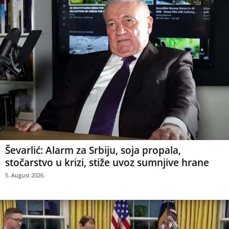
Ševarlić: Alarm za Srbiju, soja propala,
stočarstvo u krizi, stiže uvoz sumnjive hrane
5. August 2026.