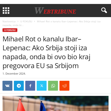
Naslovnica
U FOKUSU
Mihael Rot o kanalu Ibar–Lepenac: Ako Srbija stoji iza
napada, onda bi...
U FOKUSU
Mihael Rot o kanalu Ibar–
Lepenac: Ako Srbija stoji iza
napada, onda bi ovo bio kraj
pregovora EU sa Srbijom
1. December 2024.