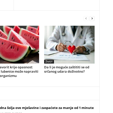
ŽIVOT
favorit krije opasnost:
Da li je moguće zaštititi se od
 lubenice može napraviti
srčanog udara doživotno?
 organizmu
dna šolja ove mješavine i zaspaćete za manje od 1 minute