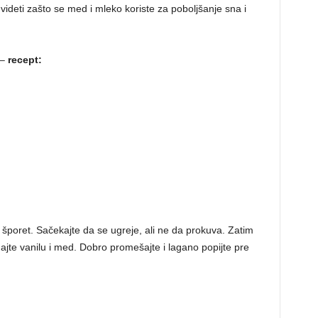
ideti zašto se med i mleko koriste za poboljšanje sna i
 –
recept:
 šporet. Sačekajte da se ugreje, ali ne da prokuva. Zatim
dajte vanilu i med. Dobro promešajte i lagano popijte pre