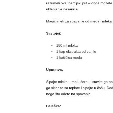
razumeli ovaj hemijski put – onda možete v
uklanjanje nesanice.
Magični lek za spavanje od meda i mleka
Sastojci:
180 ml mleka
1 kap ekstrakta od vanile
1 kašičica meda
Uputstva:
Sipajte mleko u malu šerpu i stavite ga na
ga sklonite sa toplote i sipajte u čašu. Do
nego što odete na spavanje.
Beleška: