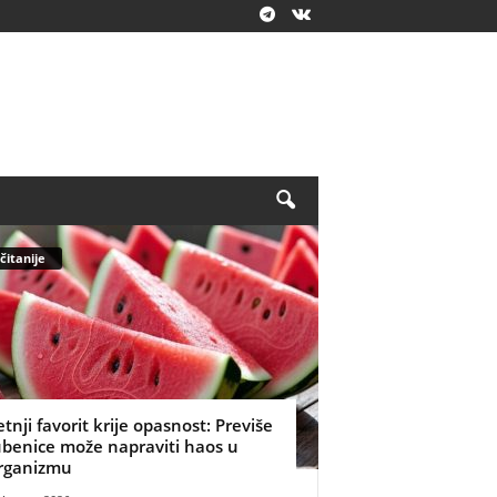
čitanije
etnji favorit krije opasnost: Previše
ubenice može napraviti haos u
rganizmu