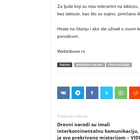
Za ljude koji su nisu tolerantni na laktoz
bez laktoze, kao što su sojino, pirinčano 
Hvala na čitanju i ako ste uživali u ovom t
porodicom.
Webtribune.rs
TAGOVI
BADEMOVO MLEKO
PRAVO REŠENJE
Prethodni članak
Drevni narodi su imali
interkontinentalnu komunikaciju, 
je sve prekriveno misterijom – VID