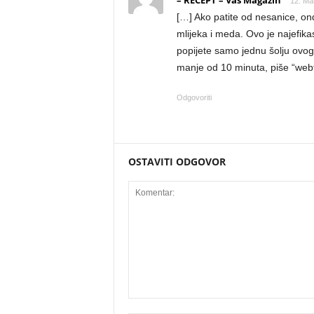
– RECEPT – Vas Magazin
12. Ma
[…] Ako patite od nesanice, on
mlijeka i meda. Ovo je najefikas
popijete samo jednu šolju ovog 
manje od 10 minuta, piše “web
Odgovoriti
OSTAVITI ODGOVOR