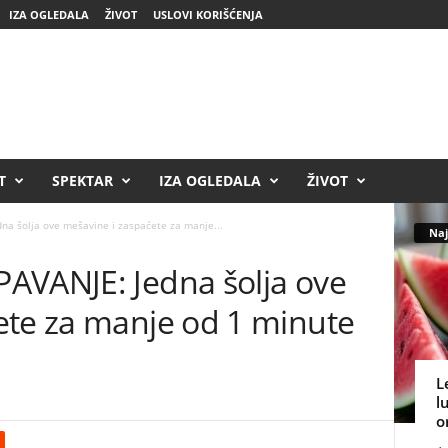
IZA OGLEDALA
ŽIVOT
USLOVI KORIŠĆENJA
T
SPEKTAR
IZA OGLEDALA
ŽIVOT
na šolja ove mešavine i zaspaćete za manje...
Naj
AVANJE: Jedna šolja ove
ete za manje od 1 minute
L
l
o