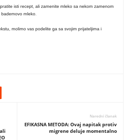
u, pratite isti recept, ali zamenite mleko sa nekom zamenom
ili bademovo mleko.
ekstu, molimo vas podelite ga sa svojim prijateljima i
Naredni članak
EFIKASNA METODA: Ovaj napitak protiv
ali
migrene deluje momentalno
EO