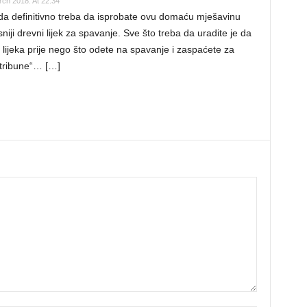
rch 2018. At 22:34
da definitivno treba da isprobate ovu domaću mješavinu
niji drevni lijek za spavanje. Sve što treba da uradite je da
lijeka prije nego što odete na spavanje i zaspaćete za
tribune“… […]