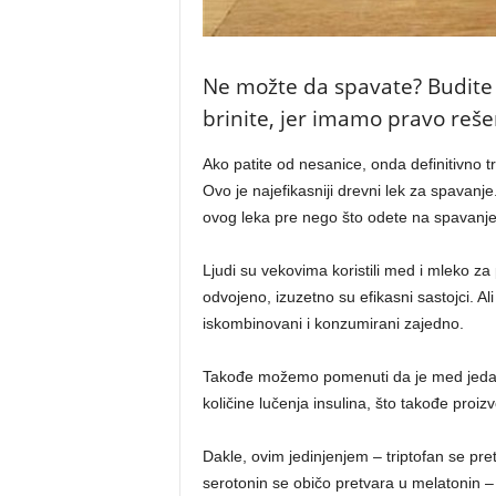
Ne možte da spavate? Budite 
brinite, jer imamo pravo reše
Ako patite od nesanice, onda definitivno
Ovo je najefikasniji drevni lek za spavanje
ovog leka pre nego što odete na spavanje
Ljudi su vekovima koristili med i mleko za
odvojeno, izuzetno su efikasni sastojci. Al
iskombinovani i konzumirani zajedno.
Takođe možemo pomenuti da je med jedan o
količine lučenja insulina, što takođe proi
Dakle, ovim jedinjenjem – triptofan se pre
serotonin se običo pretvara u melatonin 