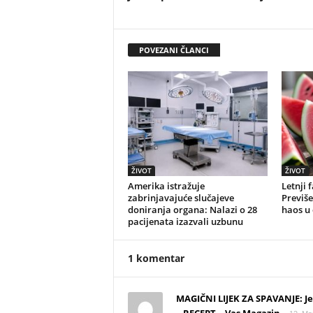
POVEZANI ČLANCI
ŽIVOT
ŽIVOT
Amerika istražuje
Letnji 
zabrinjavajuće slučajeve
Previše
doniranja organa: Nalazi o 28
haos u
pacijenata izazvali uzbunu
1 komentar
MAGIČNI LIJEK ZA SPAVANJE: Je