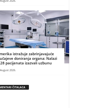
 August 2026.
merika istražuje zabrinjavajuće
lučajeve doniranja organa: Nalazi
 28 pacijenata izazvali uzbunu
 August 2026.
MENTARI ČITALACA