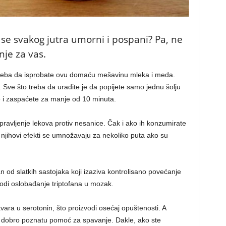
se svakog jutra umorni i pospani? Pa, ne
nje za vas.
 treba da isprobate ovu domaću mešavinu mleka i meda.
. Sve što treba da uradite je da popijete samo jednu šolju
 i zaspaćete za manje od 10 minuta.
 pravljenje lekova protiv nesanice. Čak i ako ih konzumirate
i njihovi efekti se umnožavaju za nekoliko puta ako su
d slatkih sastojaka koji izaziva kontrolisano povećanje
zvodi oslobađanje triptofana u mozak.
tvara u serotonin, što proizvodi osećaj opuštenosti. A
– dobro poznatu pomoć za spavanje. Dakle, ako ste