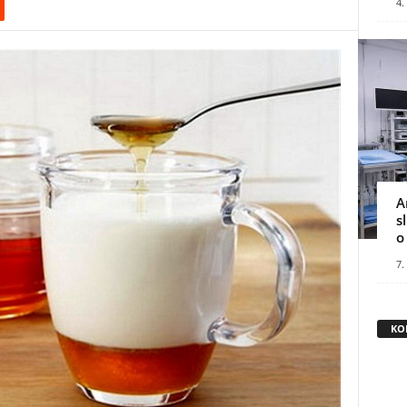
4.
A
s
o
7.
KO