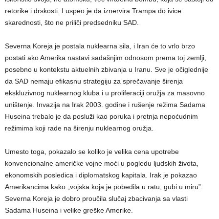
retorike i drskosti. I uspeo je da iznervira Trampa do ivice
skarednosti, što ne priliči predsedniku SAD.
Severna Koreja je postala nuklearna sila, i Iran će to vrlo brzo
postati ako Amerika nastavi sadašnjim odnosom prema toj zemlji,
posebno u kontekstu aktuelnih zbivanja u Iranu. Sve je očiglednije
da SAD nemaju efikasnu strategiju za sprečavanje širenja
ekskluzivnog nuklearnog kluba i u proliferaciji oružja za masovno
uništenje. Invazija na Irak 2003. godine i rušenje režima Sadama
Huseina trebalo je da posluži kao poruka i pretnja nepoćudnim
režimima koji rade na širenju nuklearnog oružja.
Umesto toga, pokazalo se koliko je velika cena upotrebe
konvencionalne američke vojne moći u pogledu ljudskih života,
ekonomskih posledica i diplomatskog kapitala. Irak je pokazao
Amerikancima kako „vojska koja je pobedila u ratu, gubi u miru”.
Severna Koreja je dobro proučila slučaj zbacivanja sa vlasti
Sadama Huseina i velike greške Amerike.