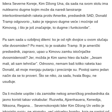
lidera Severne Koreje, Kim Džong Una, da sada na svom stolu ima
nuklearno dugme kojim može da naredi lansiranje
interkontinentalnih raketa protiv Amerike, predsednik SAD, Donald
Tramp odgovorio „ kako je njegovo dugme veće i moćnije od
Kimovog, i što je još značajnije, to dugme i funkcioniše”.
Pa sam sada u ozbiljnoj dilemi: ko je od njih dvojice u ovom slučaju
više dvosmislen? Po meni, to je svakako Tramp. Ili je američki
predsednik, zapravo, upao u Kimovu zamku istočnjačke
dvosmislenosti? Jer, možda je Kim samo hteo da kaže: „Jesam
mali, ali sam tehničar”. Odnosno, nemam baš toliko raketa kao
Donald, ali moje menjaju putanju i preciznije su. Postoji samo jedan
način da se to proveri. Što se niko, za sada, hvala Bogu, ne
usuđuje.
Da li možete uopšte i da zamislite nekog američkog predsednika da
javno koristi takav vokabular: Ruzvelta, Ajzenhauera, Kenedija,
Niksona, Regana… Severnokorejski lider Kim Džong Un vešto je
iskoristio svoju, ne atomsku, već virtuelnu bombu, koja se sastoji od