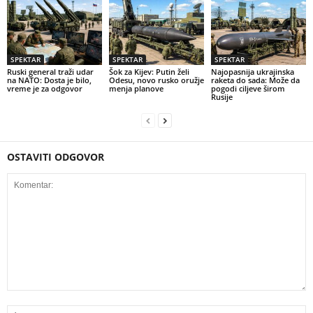
SPEKTAR
SPEKTAR
SPEKTAR
Ruski general traži udar
Šok za Kijev: Putin želi
Najopasnija ukrajinska
na NATO: Dosta je bilo,
Odesu, novo rusko oružje
raketa do sada: Može da
vreme je za odgovor
menja planove
pogodi ciljeve širom
Rusije
OSTAVITI ODGOVOR