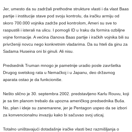
Jer, umesto da su zadržali prethodne strukture vlasti i da vlast Baas
partije i institucije stave pod svoju kontrolu, da iračku armiju od
skoro 700.000 vojnika zadrže pod kontrolom, Ameri su sve to
raspustili i isterali na ulicu. I pomogli ID u Iraku da formira ozbiljne
vojne formacije. A većina članova Baas partije i iračkih vojnika bili su
privrženiji novcu nego konkretnim vladarima. Da su hteli da ginu za
Sadama Huseina oni bi ginuli. Ali nisu.
Predsednik Truman mnogo je pametnije uradio posle završetka
Drugog svetskog rata u Nemačkoj i u Japanu, deo državnog
aparata ostao je da funkcioniše.
Nešto slično je 30. septembra 2002. predstavljeno Karlu Rouvu, koji
je sa tim planom trebalo da upozna američkog predsednika Buša.
No, plan i ideje su zanemarene, jer je Pentagon uspeo da se izbori
za konvencionalnu invaziju kako bi sačuvao svoj uticaj.
Totalno uništavajući dotadašnje iračke vlasti bez razmišljanja o