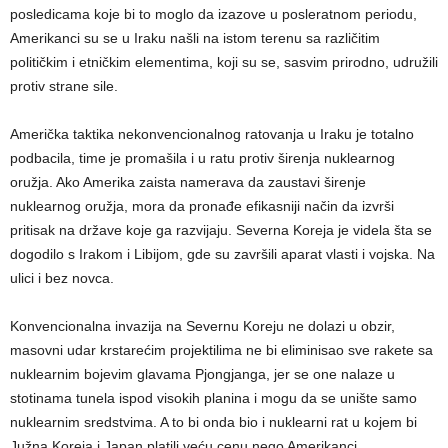
posledicama koje bi to moglo da izazove u posleratnom periodu,
Amerikanci su se u Iraku našli na istom terenu sa različitim
političkim i etničkim elementima, koji su se, sasvim prirodno, udružili
protiv strane sile.
Američka taktika nekonvencionalnog ratovanja u Iraku je totalno
podbacila, time je promašila i u ratu protiv širenja nuklearnog
oružja. Ako Amerika zaista namerava da zaustavi širenje
nuklearnog oružja, mora da pronađe efikasniji način da izvrši
pritisak na države koje ga razvijaju. Severna Koreja je videla šta se
dogodilo s Irakom i Libijom, gde su završili aparat vlasti i vojska. Na
ulici i bez novca.
Konvencionalna invazija na Severnu Koreju ne dolazi u obzir,
masovni udar krstarećim projektilima ne bi eliminisao sve rakete sa
nuklearnim bojevim glavama Pjongjanga, jer se one nalaze u
stotinama tunela ispod visokih planina i mogu da se unište samo
nuklearnim sredstvima. A to bi onda bio i nuklearni rat u kojem bi
Južna Koreja i Japan platili veću cenu nego Amerikanci.