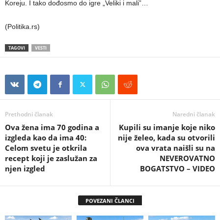
Koreju. I tako dođosmo do igre „Veliki i mali”…
(Politika.rs)
TAGOVI
VESTI
Prethodni članak
Naredni članak
Ova žena ima 70 godina a
Kupili su imanje koje niko
izgleda kao da ima 40:
nije želeo, kada su otvorili
Celom svetu je otkrila
ova vrata naišli su na
recept koji je zaslužan za
NEVEROVATNO
njen izgled
BOGATSTVO – VIDEO
POVEZANI ČLANCI