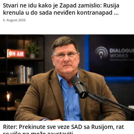
Stvari ne idu kako je Zapad zamislio: Rusija
krenula u do sada neviđen kontranapad …
6. August 2026.
Riter: Prekinute sve veze SAD sa Rusijom, rat
se više ne može zaustaviti