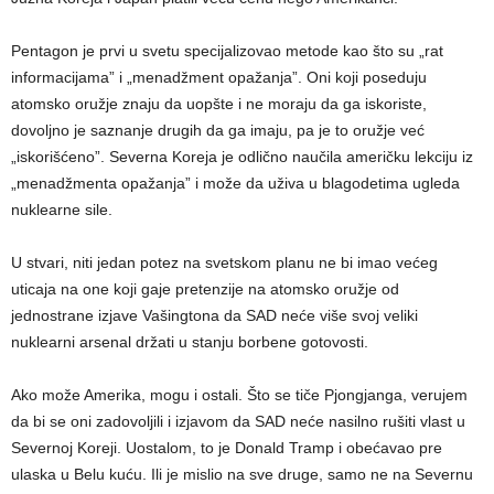
Pentagon je prvi u svetu specijalizovao metode kao što su „rat
informacijama” i „menadžment opažanja”. Oni koji poseduju
atomsko oružje znaju da uopšte i ne moraju da ga iskoriste,
dovoljno je saznanje drugih da ga imaju, pa je to oružje već
„iskorišćeno”. Severna Koreja je odlično naučila američku lekciju iz
„menadžmenta opažanja” i može da uživa u blagodetima ugleda
nuklearne sile.
U stvari, niti jedan potez na svetskom planu ne bi imao većeg
uticaja na one koji gaje pretenzije na atomsko oružje od
jednostrane izjave Vašingtona da SAD neće više svoj veliki
nuklearni arsenal držati u stanju borbene gotovosti.
Ako može Amerika, mogu i ostali. Što se tiče Pjongjanga, verujem
da bi se oni zadovoljili i izjavom da SAD neće nasilno rušiti vlast u
Severnoj Koreji. Uostalom, to je Donald Tramp i obećavao pre
ulaska u Belu kuću. Ili je mislio na sve druge, samo ne na Severnu