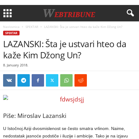
Naslovnica
SPEKTAR
LAZANSKI: Šta je ustvari hteo da kaže Kim Džong Un?
SPEKTAR
LAZANSKI: Šta je ustvari hteo da
kaže Kim Džong Un?
8. January 2018.
Piše: Miroslav Lazanski
U Istočnoj Aziji dvosmislenost se često smatra vrlinom. Naime,
nedostatak jasnoće podstiče i iluzije i ambicije. Tako je na izjavu