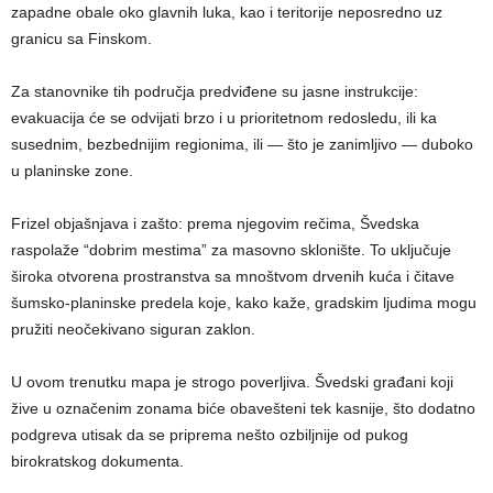
zapadne obale oko glavnih luka, kao i teritorije neposredno uz
granicu sa Finskom.
Za stanovnike tih područja predviđene su jasne instrukcije:
evakuacija će se odvijati brzo i u prioritetnom redosledu, ili ka
susednim, bezbednijim regionima, ili — što je zanimljivo — duboko
u planinske zone.
Frizel objašnjava i zašto: prema njegovim rečima, Švedska
raspolaže “dobrim mestima” za masovno sklonište. To uključuje
široka otvorena prostranstva sa mnoštvom drvenih kuća i čitave
šumsko-planinske predela koje, kako kaže, gradskim ljudima mogu
pružiti neočekivano siguran zaklon.
U ovom trenutku mapa je strogo poverljiva. Švedski građani koji
žive u označenim zonama biće obavešteni tek kasnije, što dodatno
podgreva utisak da se priprema nešto ozbiljnije od pukog
birokratskog dokumenta.