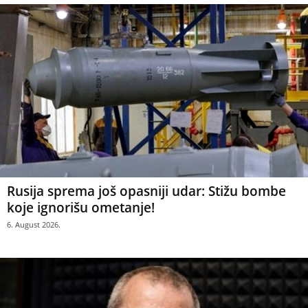
Rusija sprema još opasniji udar: Stižu bombe
koje ignorišu ometanje!
6. August 2026.