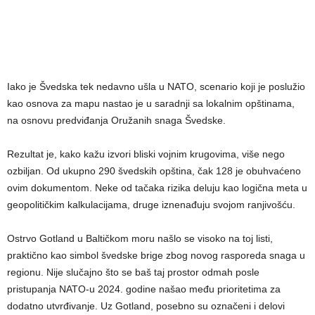
Iako je Švedska tek nedavno ušla u NATO, scenario koji je poslužio
kao osnova za mapu nastao je u saradnji sa lokalnim opštinama,
na osnovu predviđanja Oružanih snaga Švedske.
Rezultat je, kako kažu izvori bliski vojnim krugovima, više nego
ozbiljan. Od ukupno 290 švedskih opština, čak 128 je obuhvaćeno
ovim dokumentom. Neke od tačaka rizika deluju kao logična meta u
geopolitičkim kalkulacijama, druge iznenađuju svojom ranjivošću.
Ostrvo Gotland u Baltičkom moru našlo se visoko na toj listi,
praktično kao simbol švedske brige zbog novog rasporeda snaga u
regionu. Nije slučajno što se baš taj prostor odmah posle
pristupanja NATO-u 2024. godine našao među prioritetima za
dodatno utvrđivanje. Uz Gotland, posebno su označeni i delovi