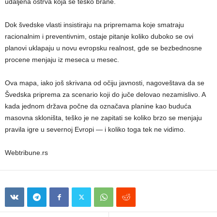
udaljena ostrva koja se teško brane.
Dok švedske vlasti insistiraju na pripremama koje smatraju
racionalnim i preventivnim, ostaje pitanje koliko duboko se ovi
planovi uklapaju u novu evropsku realnost, gde se bezbednosne
procene menjaju iz meseca u mesec.
Ova mapa, iako još skrivana od očiju javnosti, nagoveštava da se
Švedska priprema za scenario koji do juče delovao nezamislivo. A
kada jednom država počne da označava planine kao buduća
masovna skloništa, teško je ne zapitati se koliko brzo se menjaju
pravila igre u severnoj Evropi — i koliko toga tek ne vidimo.
Webtribune.rs