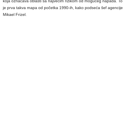
koja označava oblasti sa najvećim rizikom od mogućeg napada. To
je prva takva mapa od početka 1990-ih, kako podseća šef agencije
Mikael Frizel.