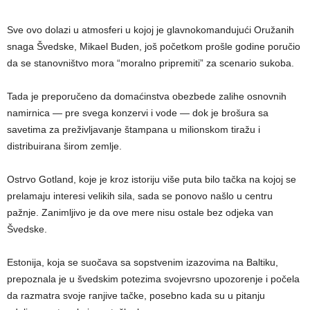
Sve ovo dolazi u atmosferi u kojoj je glavnokomandujući Oružanih
snaga Švedske, Mikael Buden, još početkom prošle godine poručio
da se stanovništvo mora “moralno pripremiti” za scenario sukoba.
Tada je preporučeno da domaćinstva obezbede zalihe osnovnih
namirnica — pre svega konzervi i vode — dok je brošura sa
savetima za preživljavanje štampana u milionskom tiražu i
distribuirana širom zemlje.
Ostrvo Gotland, koje je kroz istoriju više puta bilo tačka na kojoj se
prelamaju interesi velikih sila, sada se ponovo našlo u centru
pažnje. Zanimljivo je da ove mere nisu ostale bez odjeka van
Švedske.
Estonija, koja se suočava sa sopstvenim izazovima na Baltiku,
prepoznala je u švedskim potezima svojevrsno upozorenje i počela
da razmatra svoje ranjive tačke, posebno kada su u pitanju