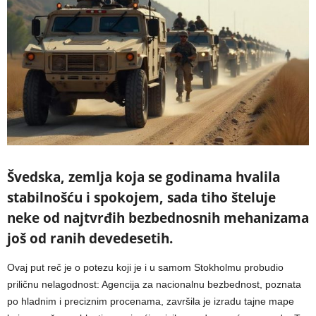
Švedska, zemlja koja se godinama hvalila
stabilnošću i spokojem, sada tiho šteluje
neke od najtvrđih bezbednosnih mehanizama
još od ranih devedesetih.
Ovaj put reč je o potezu koji je i u samom Stokholmu probudio
priličnu nelagodnost: Agencija za nacionalnu bezbednost, poznata
po hladnim i preciznim procenama, završila je izradu tajne mape