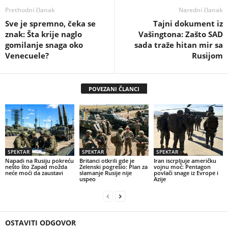
Prethodni članak
Naredni članak
Sve je spremno, čeka se
Tajni dokument iz
znak: Šta krije naglo
Vašingtona: Zašto SAD
gomilanje snaga oko
sada traže hitan mir sa
Venecuele?
Rusijom
POVEZANI ČLANCI
SPEKTAR
SPEKTAR
SPEKTAR
Napadi na Rusiju pokreću
Britanci otkrili gde je
Iran iscrpljuje američku
nešto što Zapad možda
Zelenski pogrešio: Plan za
vojnu moć: Pentagon
neće moći da zaustavi
slamanje Rusije nije
povlači snage iz Evrope i
uspeo
Azije
OSTAVITI ODGOVOR