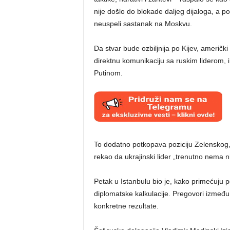
nije došlo do blokade daljeg dijaloga, a 
neuspeli sastanak na Moskvu.
Da stvar bude ozbiljnija po Kijev, američki
direktnu komunikaciju sa ruskim liderom, 
Putinom.
To dodatno potkopava poziciju Zelenskog,
rekao da ukrajinski lider „trenutno nema n
Petak u Istanbulu bio je, kako primećuju p
diplomatske kalkulacije. Pregovori između R
konkretne rezultate.