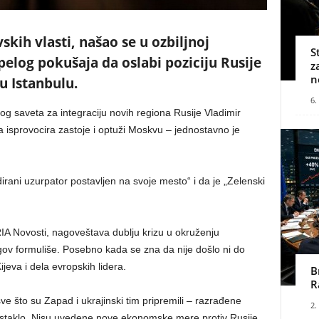
vskih vlasti, našao se u ozbiljnoj
S
elog pokušaja da oslabi poziciju Rusije
z
n
u Istanbulu.
6.
g saveta za integraciju novih regiona Rusije Vladimir
a isprovocira zastoje i optuži Moskvu – jednostavno je
irani uzurpator postavljen na svoje mesto“ i da je „Zelenski
IA Novosti, nagoveštava dublju krizu u okruženju
ov formuliše. Posebno kada se zna da nije došlo ni do
ijeva i dela evropskih lidera.
B
R
e što su Zapad i ukrajinski tim pripremili – razrađene
2.
ao staklo. Nisu uvedene nove ekonomske mere protiv Rusije,