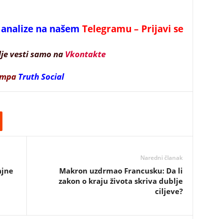
 i analize na našem
Telegramu – Prijavi se
lje vesti samo na
Vkontakte
ampa
Truth Social
Naredni članak
ajne
Makron uzdrmao Francusku: Da li
zakon o kraju života skriva dublje
ciljeve?