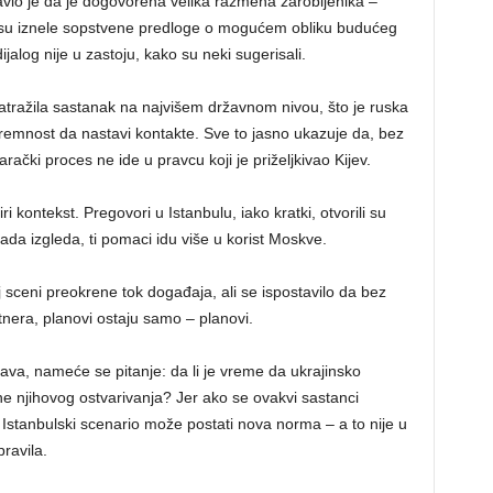
javio je da je dogovorena velika razmena zarobljenika –
ne su iznele sopstvene predloge o mogućem obliku budućeg
ijalog nije u zastoju, kako su neki sugerisali.
a zatražila sastanak na najvišem državnom nivou, što je ruska
spremnost da nastavi kontakte. Sve to jasno ukazuje da, bez
rački proces ne ide u pravcu koji je priželjkivao Kijev.
i kontekst. Pregovori u Istanbulu, iako kratki, otvorili su
da izgleda, ti pomaci idu više u korist Moskve.
 sceni preokrene tok događaja, ali se ispostavilo da bez
rtnera, planovi ostaju samo – planovi.
a, nameće se pitanje: da li je vreme da ukrajinsko
ine njihovog ostvarivanja? Jer ako se ovakvi sastanci
, Istanbulski scenario može postati nova norma – a to nije u
pravila.