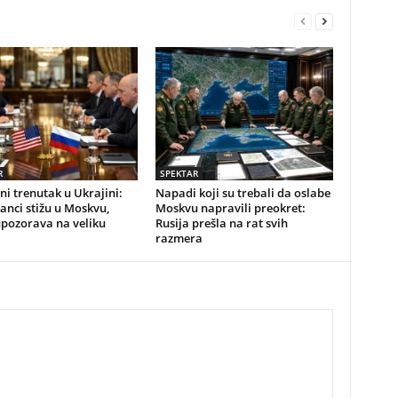
R
SPEKTAR
i trenutak u Ukrajini:
Napadi koji su trebali da oslabe
nci stižu u Moskvu,
Moskvu napravili preokret:
upozorava na veliku
Rusija prešla na rat svih
razmera