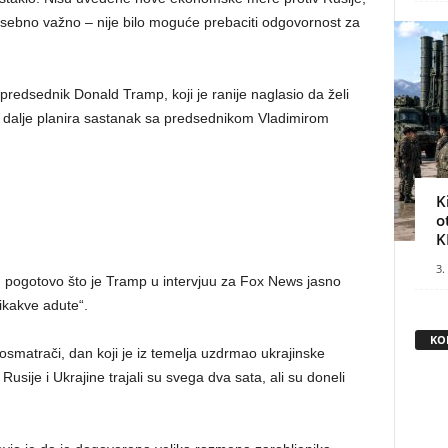
posebno važno – nije bilo moguće prebaciti odgovornost za
 predsednik Donald Tramp, koji je ranije naglasio da želi
i dalje planira sastanak sa predsednikom Vladimirom
K
o
K
3.
 pogotovo što je Tramp u intervjuu za Fox News jasno
ikakve adute“.
KO
osmatrači, dan koji je iz temelja uzdrmao ukrajinske
usije i Ukrajine trajali su svega dva sata, ali su doneli