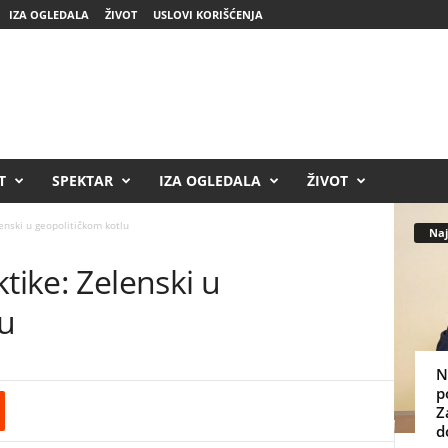
IZA OGLEDALA
ŽIVOT
USLOVI KORIŠĆENJA
T
SPEKTAR
IZA OGLEDALA
ŽIVOT
enski u geopolitičkom kotlu
Naj
tike: Zelenski u
lu
N
p
Z
d