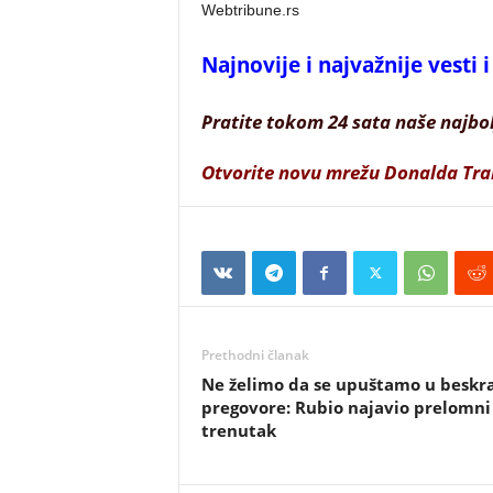
Webtribune.rs
Najnovije i najvažnije vesti
Pratite tokom 24 sata naše najbo
Otvorite novu mrežu Donalda Tr
Prethodni članak
Ne želimo da se upuštamo u beskr
pregovore: Rubio najavio prelomni
trenutak