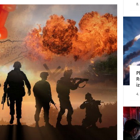
8.
P
R
i
4.