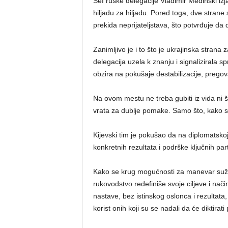
Šef ruske delegacije Vladimir Medinski iz
hiljadu za hiljadu. Pored toga, dve stra
prekida neprijateljstava, što potvrđuje da d
Zanimljivo je i to što je ukrajinska stran
delegacija uzela k znanju i signalizirala 
obzira na pokušaje destabilizacije, pregova
Na ovom mestu ne treba gubiti iz vida ni šir
vrata za dublje pomake. Samo što, kako sa
Kijevski tim je pokušao da na diplomatskoj
konkretnih rezultata i podrške ključnih pa
Kako se krug mogućnosti za manevar sužav
rukovodstvo redefiniše svoje ciljeve i nač
nastave, bez istinskog oslonca i rezultata
korist onih koji su se nadali da će diktirati 