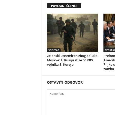
POVEZANI ČLANCI
SPEKTAR
SPEKTA
Zelenski uznemiren zbog odluke
Prelomn
Moskve: U Rusiju stiže 50.000
Amerika
vojnika S. Koreje
Piljko 
zamku
OSTAVITI ODGOVOR