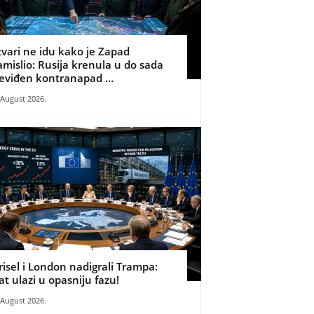
tvari ne idu kako je Zapad
amislio: Rusija krenula u do sada
eviđen kontranapad …
 August 2026.
risel i London nadigrali Trampa:
at ulazi u opasniju fazu!
 August 2026.