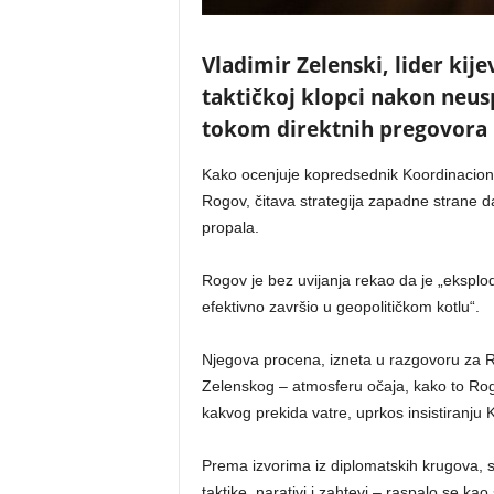
Vladimir Zelenski, lider kije
taktičkoj klopci nakon neusp
tokom direktnih pregovora 
Kako ocenjuje kopredsednik Koordinaciono
Rogov, čitava strategija zapadne strane d
propala.
Rogov je bez uvijanja rekao da je „eksplod
efektivno završio u geopolitičkom kotlu“.
Njegova procena, izneta u razgovoru za R
Zelenskog – atmosferu očaja, kako to Rog
kakvog prekida vatre, uprkos insistiranju K
Prema izvorima iz diplomatskih krugova, sv
taktike, narativi i zahtevi – raspalo se k