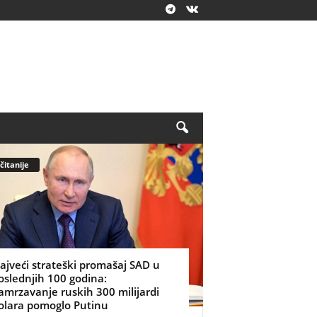
čitanije
ajveći strateški promašaj SAD u
oslednjih 100 godina:
amrzavanje ruskih 300 milijardi
olara pomoglo Putinu