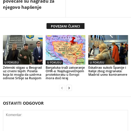
povećale su nagradu za
njegovo hapšenje
POVEZANI ČLANCI
U FOKUSU
U FOKUSU
U FOKUSU
Zelenski stigao u Beograd
Banjaluka traži zatvaranje
Eskalirao sukob Španije i
uz crveni tepih: Poseta
OHR-a: Najdugovečnijem
Italije zbog migranata:
koja bi mogla da uzdrma
protektoratu u Evropi
Madrid uveo kontramere
odnose Srbije sa Rusijom
mora doći kraj
OSTAVITI ODGOVOR