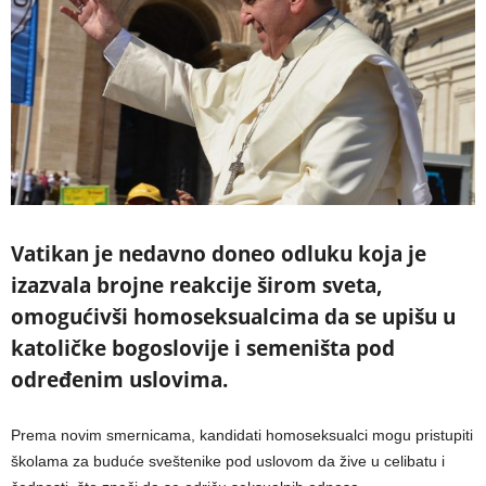
Vatikan je nedavno doneo odluku koja je
izazvala brojne reakcije širom sveta,
omogućivši homoseksualcima da se upišu u
katoličke bogoslovije i semeništa pod
određenim uslovima.
Prema novim smernicama, kandidati homoseksualci mogu pristupiti
školama za buduće sveštenike pod uslovom da žive u celibatu i