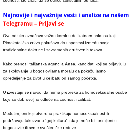
čednosti, što znači da se odriču seksualnih odnosa.
Najnovije i najvažnije vesti i analize na našem
Telegramu – Prijavi se
Ova odluka označava važan korak u delikatnom balansu koji
Rimokatolička crkva pokušava da uspostavi između svoje
tradicionalne doktrine i savremenih društvenih tokova.
Kako prenosi italijanska agencija
Ansa
, kandidati koji se prijavljuju
za školovanje u bogoslovijama moraju da pokažu jasno
opredeljenje za život u celibatu od samog početka.
U izveštaju se navodi da nema prepreka za homoseksualne osobe
koje se dobrovoljno odluče na čednost i celibat.
Međutim, oni koji otvoreno praktikuju homoseksualnost ili
podržavaju takozvanu “gej kulturu” i dalje neće biti primljeni u
bogoslovije ili svete svešteničke redove.