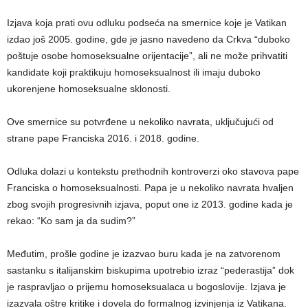
Izjava koja prati ovu odluku podseća na smernice koje je Vatikan
izdao još 2005. godine, gde je jasno navedeno da Crkva “duboko
poštuje osobe homoseksualne orijentacije”, ali ne može prihvatiti
kandidate koji praktikuju homoseksualnost ili imaju duboko
ukorenjene homoseksualne sklonosti.
Ove smernice su potvrđene u nekoliko navrata, uključujući od
strane pape Franciska 2016. i 2018. godine.
Odluka dolazi u kontekstu prethodnih kontroverzi oko stavova pape
Franciska o homoseksualnosti. Papa je u nekoliko navrata hvaljen
zbog svojih progresivnih izjava, poput one iz 2013. godine kada je
rekao: “Ko sam ja da sudim?”
Međutim, prošle godine je izazvao buru kada je na zatvorenom
sastanku s italijanskim biskupima upotrebio izraz “pederastija” dok
je raspravljao o prijemu homoseksualaca u bogoslovije. Izjava je
izazvala oštre kritike i dovela do formalnog izvinjenja iz Vatikana.