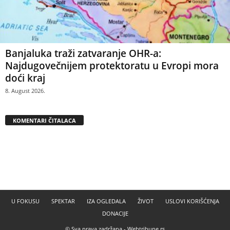
Banjaluka traži zatvaranje OHR-a:
Najdugovečnijem protektoratu u Evropi mora
doći kraj
8. August 2026.
KOMENTARI ČITALACA
U FOKUSU
SPEKTAR
IZA OGLEDALA
ŽIVOT
USLOVI KORIŠĆENJA
DONACIJE
© Sva prava zadržana -
Webtribune.rs