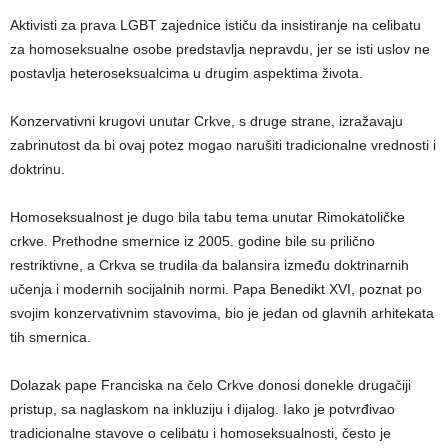
Aktivisti za prava LGBT zajednice ističu da insistiranje na celibatu
za homoseksualne osobe predstavlja nepravdu, jer se isti uslov ne
postavlja heteroseksualcima u drugim aspektima života.
Konzervativni krugovi unutar Crkve, s druge strane, izražavaju
zabrinutost da bi ovaj potez mogao narušiti tradicionalne vrednosti i
doktrinu.
Homoseksualnost je dugo bila tabu tema unutar Rimokatoličke
crkve. Prethodne smernice iz 2005. godine bile su prilično
restriktivne, a Crkva se trudila da balansira između doktrinarnih
učenja i modernih socijalnih normi. Papa Benedikt XVI, poznat po
svojim konzervativnim stavovima, bio je jedan od glavnih arhitekata
tih smernica.
Dolazak pape Franciska na čelo Crkve donosi donekle drugačiji
pristup, sa naglaskom na inkluziju i dijalog. Iako je potvrđivao
tradicionalne stavove o celibatu i homoseksualnosti, često je