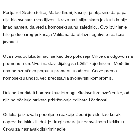
Portparol Svete stolice, Mateo Bruni, kasnije je objasnio da papa
nije bio svestan uvredljivosti izraza na italijanskom jeziku i da nije
imao nameru da vređa homoseksualnu zajednicu. Ovo izvinjenje
bilo je deo šireg pokušaja Vatikana da ublaži negativne reakcije
javnosti.
Ova nova odluka tumači se kao deo pokušaja Crkve da odgovori na
promene u društvu i nastavi dijalog sa LGBT zajednicom. Međutim,
ona ne označava potpunu promenu u odnosu Crkve prema
homoseksualnosti, već predstavlja svojevrsni kompromis.
Dok se kandidati homoseksualci mogu školovati za sveštenike, od
njih se očekuje striktno pridržavanje celibata i čednosti.
Odluka je izazvala podeljene reakcije. Jedni je vide kao korak
napred ka inkluziji, dok je drugi smatraju nedovoljnom i kritikuju
Crkvu za nastavak diskriminacije.