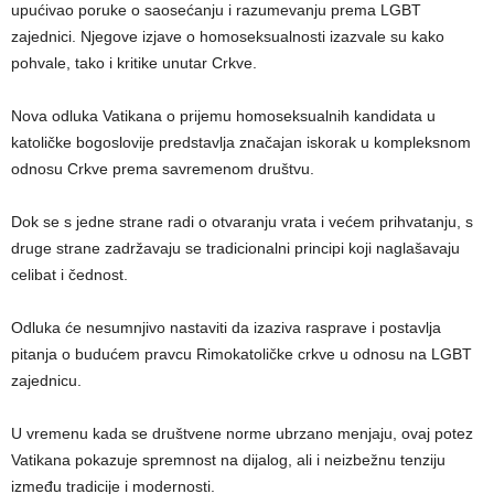
upućivao poruke o saosećanju i razumevanju prema LGBT
zajednici. Njegove izjave o homoseksualnosti izazvale su kako
pohvale, tako i kritike unutar Crkve.
Nova odluka Vatikana o prijemu homoseksualnih kandidata u
katoličke bogoslovije predstavlja značajan iskorak u kompleksnom
odnosu Crkve prema savremenom društvu.
Dok se s jedne strane radi o otvaranju vrata i većem prihvatanju, s
druge strane zadržavaju se tradicionalni principi koji naglašavaju
celibat i čednost.
Odluka će nesumnjivo nastaviti da izaziva rasprave i postavlja
pitanja o budućem pravcu Rimokatoličke crkve u odnosu na LGBT
zajednicu.
U vremenu kada se društvene norme ubrzano menjaju, ovaj potez
Vatikana pokazuje spremnost na dijalog, ali i neizbežnu tenziju
između tradicije i modernosti.