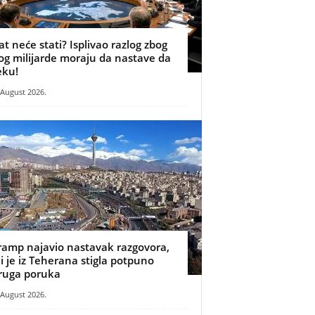
at neće stati? Isplivao razlog zbog
og milijarde moraju da nastave da
eku!
 August 2026.
ramp najavio nastavak razgovora,
li je iz Teherana stigla potpuno
ruga poruka
 August 2026.