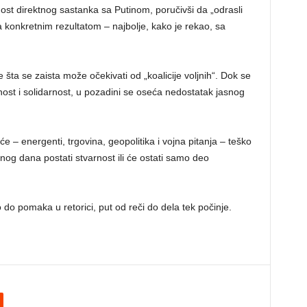
st direktnog sastanka sa Putinom, poručivši da „odrasli
 konkretnim rezultatom – najbolje, kako je rekao, sa
 šta se zaista može očekivati od „koalicije voljnih“. Dok se
st i solidarnost, u pozadini se oseća nedostatak jasnog
e – energenti, trgovina, geopolitika i vojna pitanja – teško
dnog dana postati stvarnost ili će ostati samo deo
 do pomaka u retorici, put od reči do dela tek počinje.