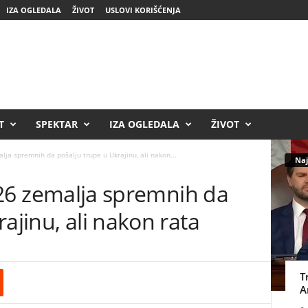
IZA OGLEDALA
ŽIVOT
USLOVI KORIŠĆENJA
T
SPEKTAR
IZA OGLEDALA
ŽIVOT
alja spremnih da pošalju trupe u Ukrajinu, ali nakon...
Naj
: 26 zemalja spremnih da
ajinu, ali nakon rata
T
A