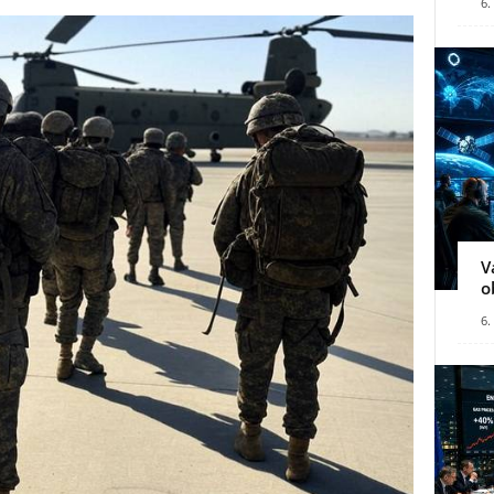
6.
V
o
6.