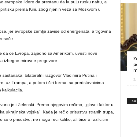
o evropske lidere da prestanu da kupuju rusku naftu, a
pritisku prema Kini, zbog njenih veza sa Moskvom u
se, jer evropske zemlje zavise od energenata, a trgovina
reseče.
 je da će Evropa, zajedno sa Amerikom, uvesti nove
Z
ona izbegne mirovne pregovore.
p
m
sastanaka: bilateralni razgovor Vladimira Putina i
3.
sret uz Trampa, a potom i širi format sa predstavnicima
 kalkulacija.
KO
vorio je i Zelenski. Prema njegovim rečima, „glavni faktor u
a ukrajinska vojska“. Kada je reč o prisustvu stranih trupa,
se o prisustvu, ne mogu reći koliko, ali biće u različitim