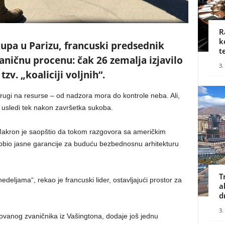
R
k
pa u Parizu, francuski predsednik
t
ničnu procenu: čak 26 zemalja izjavilo
3.
zv. „koaliciji voljnih“.
drugi na resurse – od nadzora mora do kontrole neba. Ali,
usledi tek nakon završetka sukoba.
. Makron je saopštio da tokom razgovora sa američkim
io jasne garancije za buduću bezbednosnu arhitekturu
T
eljama“, rekao je francuski lider, ostavljajući prostor za
a
d
3.
ovanog zvaničnika iz Vašingtona, dodaje još jednu