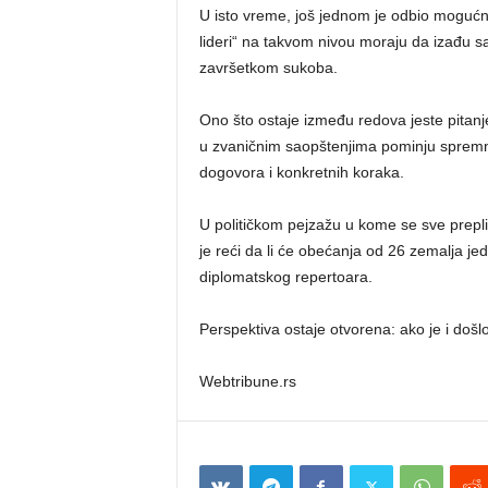
U isto vreme, još jednom je odbio mogućno
lideri“ na takvom nivou moraju da izađu sa
završetkom sukoba.
Ono što ostaje između redova jeste pitanje
u zvaničnim saopštenjima pominju spremno
dogovora i konkretnih koraka.
U političkom pejzažu u kome se sve preplić
je reći da li će obećanja od 26 zemalja je
diplomatskog repertoara.
Perspektiva ostaje otvorena: ako je i došlo
Webtribune.rs