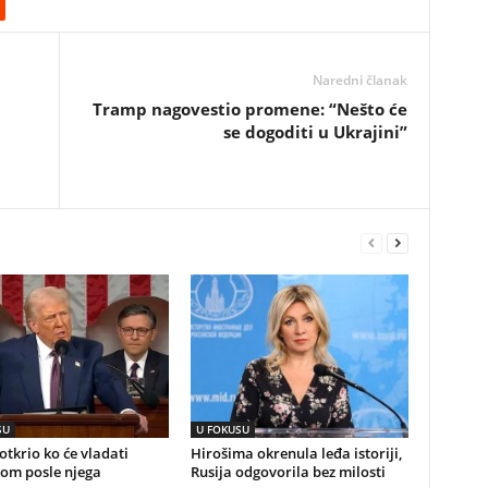
Naredni članak
Tramp nagovestio promene: “Nešto će
se dogoditi u Ukrajini”
SU
U FOKUSU
tkrio ko će vladati
Hirošima okrenula leđa istoriji,
om posle njega
Rusija odgovorila bez milosti