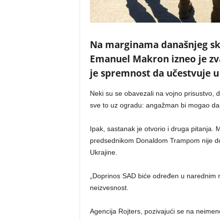
Na marginama današnjeg sku
Emanuel Makron izneo je zva
je spremnost da učestvuje u t
Neki su se obavezali na vojno prisustvo, 
sve to uz ogradu: angažman bi mogao da 
Ipak, sastanak je otvorio i druga pitanja
predsednikom Donaldom Trampom nije dob
Ukrajine.
„Doprinos SAD biće određen u narednim ned
neizvesnost.
Agencija Rojters, pozivajući se na neimen