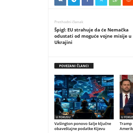
Prethodni članak
Špigl: EU strahuje da će Nemačka
odustati od moguće vojne misije u
Ukrajini
POVEZANI ČLANCI
U FOKUSU
U FOKU
Vašington ponovo šalje ključne
Tramp o
obaveštajne podatke Kijevu
Amerik