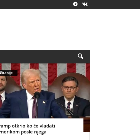
čitanije
ramp otkrio ko će vladati
merikom posle njega