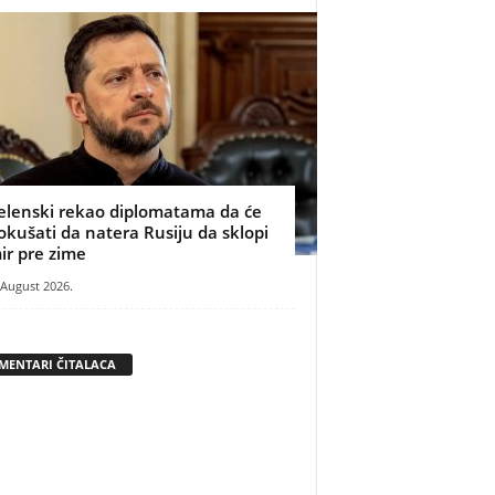
elenski rekao diplomatama da će
okušati da natera Rusiju da sklopi
ir pre zime
 August 2026.
MENTARI ČITALACA