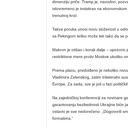
dimenziju priče: Tramp je, navodno, pozva
istovremeno je insistirao na ekonomskom 
trenutnoj krizi.
Takva poruka unosi novu složenost u odno
sa Pekingom teško može tek tako da se p
Makron je otišao i korak dalje – upozorio
restriktivne mere protiv Moskve ukoliko 
Prema planu, predviđeno je nekoliko nivoa 
Vladimira Zelenskog, zatim trilateralni su
Evrope. Za sada, sve je još u fazi političkih
Na zajedničkoj konferenciji za novinare go
garantovanju bezbednosti Ukrajine biće jak
ostavio je sve nedorečeno: „Dogovorili smo 
formatima.“