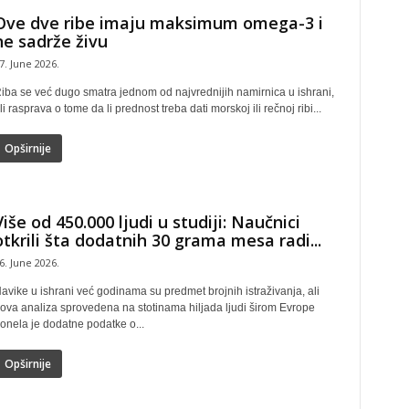
Ove dve ribe imaju maksimum omega-3 i
ne sadrže živu
7. June 2026.
iba se već dugo smatra jednom od najvrednijih namirnica u ishrani,
li rasprava o tome da li prednost treba dati morskoj ili rečnoj ribi...
Opširnije
Više od 450.000 ljudi u studiji: Naučnici
otkrili šta dodatnih 30 grama mesa radi...
6. June 2026.
avike u ishrani već godinama su predmet brojnih istraživanja, ali
ova analiza sprovedena na stotinama hiljada ljudi širom Evrope
onela je dodatne podatke o...
Opširnije