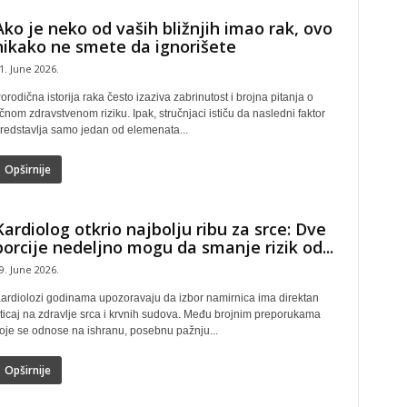
Ako je neko od vaših bližnjih imao rak, ovo
nikako ne smete da ignorišete
1. June 2026.
orodična istorija raka često izaziva zabrinutost i brojna pitanja o
ičnom zdravstvenom riziku. Ipak, stručnjaci ističu da nasledni faktor
redstavlja samo jedan od elemenata...
Opširnije
Kardiolog otkrio najbolju ribu za srce: Dve
porcije nedeljno mogu da smanje rizik od...
9. June 2026.
ardiolozi godinama upozoravaju da izbor namirnica ima direktan
ticaj na zdravlje srca i krvnih sudova. Među brojnim preporukama
oje se odnose na ishranu, posebnu pažnju...
Opširnije