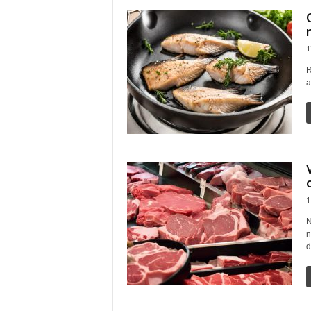
1
R
a
1
N
n
d