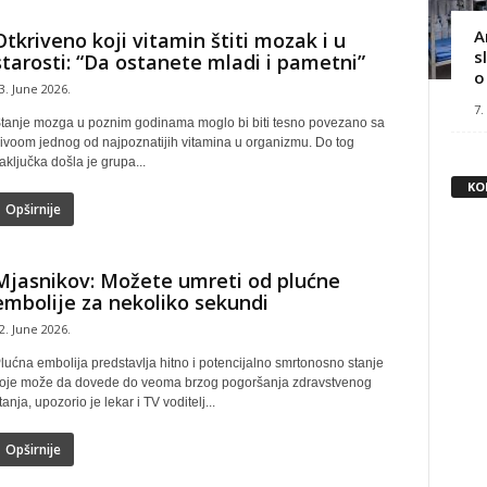
A
Otkriveno koji vitamin štiti mozak i u
s
starosti: “Da ostanete mladi i pametni”
o
3. June 2026.
7.
tanje mozga u poznim godinama moglo bi biti tesno povezano sa
ivoom jednog od najpoznatijih vitamina u organizmu. Do tog
aključka došla je grupa...
KO
Opširnije
Mjasnikov: Možete umreti od plućne
embolije za nekoliko sekundi
2. June 2026.
lućna embolija predstavlja hitno i potencijalno smrtonosno stanje
oje može da dovede do veoma brzog pogoršanja zdravstvenog
tanja, upozorio je lekar i TV voditelj...
Opširnije