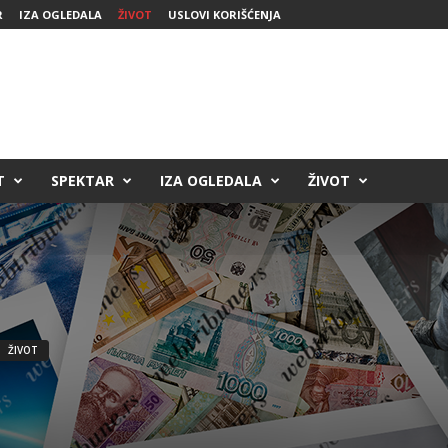
R
IZA OGLEDALA
ŽIVOT
USLOVI KORIŠĆENJA
T
SPEKTAR
IZA OGLEDALA
ŽIVOT
ŽIVOT