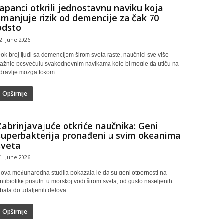
Japanci otkrili jednostavnu naviku koja
smanjuje rizik od demencije za čak 70
odsto
2. June 2026.
ok broj ljudi sa demencijom širom sveta raste, naučnici sve više
ažnje posvećuju svakodnevnim navikama koje bi mogle da utiču na
dravlje mozga tokom...
Opširnije
Zabrinjavajuće otkriće naučnika: Geni
superbakterija pronađeni u svim okeanima
sveta
1. June 2026.
ova međunarodna studija pokazala je da su geni otpornosti na
ntibiotike prisutni u morskoj vodi širom sveta, od gusto naseljenih
bala do udaljenih delova...
Opširnije