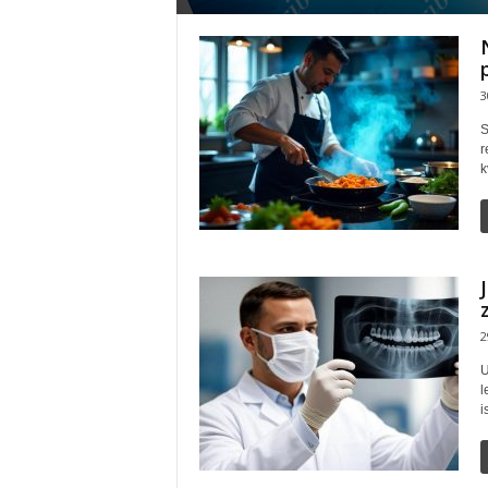
3
S
r
k
2
U
l
i