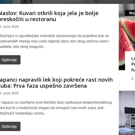
Naslov: Kuvari otkrili koja jela je bolje
Naj
preskočiti u restoranu
0. June 2026.
tručnjaci iz ugostiteljske industrije upozoravaju da pojedina jela sa
estoranskih menija nisu uvek najbolji izbor, bilo zbog odnosa cene i
valiteta, bilo zbog mogućih...
L
Opširnije
P
h
Japanci napravili lek koji pokreće rast novih
4.
zuba: Prva faza uspešno završena
9. June 2026.
 Japanu su završene prve kliničke faze ispitivanja eksperimentalnog
eka koji bi u budućnosti mogao da omogući rast novih zuba, dok
straživači nastavljaju razvoj...
Opširnije