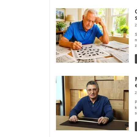
2
S
n
z
2
P
k
s