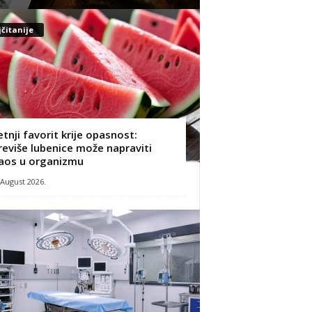
čitanije
etnji favorit krije opasnost:
reviše lubenice može napraviti
aos u organizmu
 August 2026.