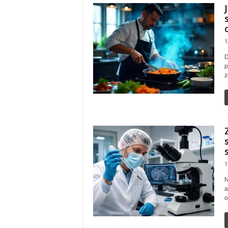
1
D
p
z
1
N
a
o