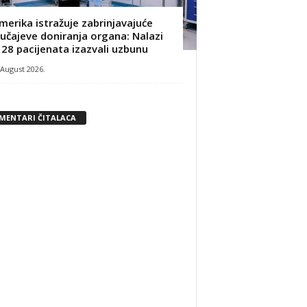
merika istražuje zabrinjavajuće
lučajeve doniranja organa: Nalazi
 28 pacijenata izazvali uzbunu
 August 2026.
MENTARI ČITALACA