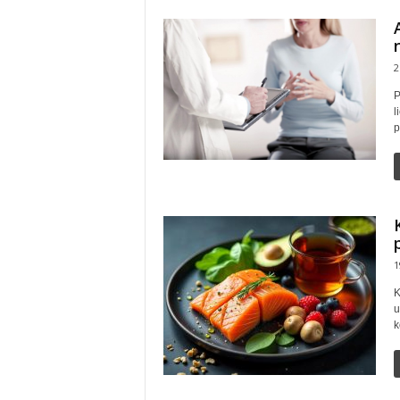
2
P
l
p
1
K
u
k