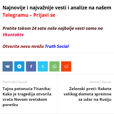
Najnovije i najvažnije vesti i analize na našem
Telegramu – Prijavi se
Pratite tokom 24 sata naše najbolje vesti samo na
Vkontakte
Otvorite novu mrežu
Truth Social
Prethodni članak
Naredni članak
Tajna potonuća Titanika:
Zelenski preti: Rakete
Kako je tragedija otvorila
velikog dometa spremne
vrata Novom svetskom
za udar na Rusiju
poretku