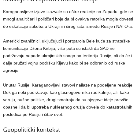
Karaganovljeve izjave izazvale su oštre reakcije na Zapadu, gde se
mnogi analitičari i političari boje da bi ovakva retorika mogla dovesti
do eskalacije sukoba u Ukrajini i šireg rata između Rusije i NATO-a.
Američki zvaničnici, uključujući i portparola Bele kuće za strateške
komunikacije Džona Kirbija, više puta su istakli da SAD ne
podržavaju napade ukrajinskih snaga na teritoriju Rusije, ali da će i
dalje pružati vojnu podršku Kijevu kako bi se odbranio od ruske
agresije.
Unutar Rusije, Karaganovljevi stavovi nailaze na podeljene reakcije.
Dok ga neki podržavaju kao glasnogovornika radikalnije, ali, kako
veruju, nužne politike, drugi smatraju da su njegove ideje previše
opasne i da bi upotreba nuklearnog oružja dovela do katastrofalnih
posledica po Rusiju i čitav svet.
Geopolitički kontekst