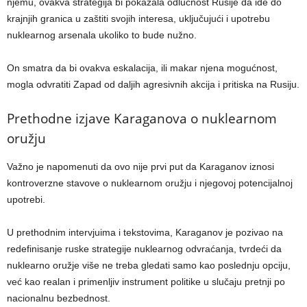
njemu, ovakva strategija bi pokazala odlučnost Rusije da ide do
krajnjih granica u zaštiti svojih interesa, uključujući i upotrebu
nuklearnog arsenala ukoliko to bude nužno.
On smatra da bi ovakva eskalacija, ili makar njena mogućnost,
mogla odvratiti Zapad od daljih agresivnih akcija i pritiska na Rusiju.
Prethodne izjave Karaganova o nuklearnom
oružju
Važno je napomenuti da ovo nije prvi put da Karaganov iznosi
kontroverzne stavove o nuklearnom oružju i njegovoj potencijalnoj
upotrebi.
U prethodnim intervjuima i tekstovima, Karaganov je pozivao na
redefinisanje ruske strategije nuklearnog odvraćanja, tvrdeći da
nuklearno oružje više ne treba gledati samo kao poslednju opciju,
već kao realan i primenljiv instrument politike u slučaju pretnji po
nacionalnu bezbednost.