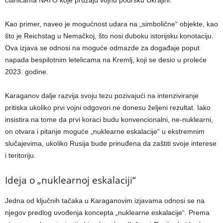
članicama NATO koje pružaju vojnu podršku Ukrajini.
Kao primer, naveo je mogućnost udara na „simbolične“ objekte, kao
što je Reichstag u Nemačkoj, što nosi duboku istorijsku konotaciju.
Ova izjava se odnosi na moguće odmazde za događaje poput
napada bespilotnim letelicama na Kremlj, koji se desio u proleće
2023. godine.
Karaganov dalje razvija svoju tezu pozivajući na intenziviranje
pritiska ukoliko prvi vojni odgovori ne donesu željeni rezultat. Iako
insistira na tome da prvi koraci budu konvencionalni, ne-nuklearni,
on otvara i pitanje moguće „nuklearne eskalacije“ u ekstremnim
slučajevima, ukoliko Rusija bude prinuđena da zaštiti svoje interese
i teritoriju.
Ideja o „nuklearnoj eskalaciji“
Jedna od ključnih tačaka u Karaganovim izjavama odnosi se na
njegov predlog uvođenja koncepta „nuklearne eskalacije“. Prema