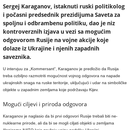
Sergej Karaganov, istaknuti ruski politikolog
i počasni predsednik prezidijuma Saveta za
spoljnu i odbrambenu politiku, dao je niz
kontroverznih izjava u vezi sa mogućim
odgovorom Rusije na vojne akcije koje
dolaze iz Ukrajine i njenih zapadnih
saveznika.
U intervjuu za „Kommersant“, Karaganov je predložio da Rusija
treba ozbiljno razmotriti mogućnost vojnog odgovora na napade
ukrajinskih snaga na ruske teritorije, uključujući i udar na simboličke
objekte u zapadnim zemljama koje podržavaju Kijev.
Mogući ciljevi i priroda odgovora
Karaganov je naglasio da bi prvi odgovori Rusije trebali biti ne-
nuklearne prirode, ali da bi se mogli ciljati objekti u zemljama