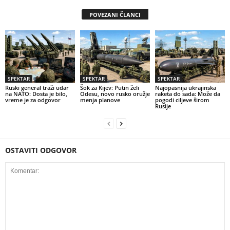
POVEZANI ČLANCI
SPEKTAR
SPEKTAR
SPEKTAR
Ruski general traži udar
Šok za Kijev: Putin želi
Najopasnija ukrajinska
na NATO: Dosta je bilo,
Odesu, novo rusko oružje
raketa do sada: Može da
vreme je za odgovor
menja planove
pogodi ciljeve širom
Rusije
OSTAVITI ODGOVOR