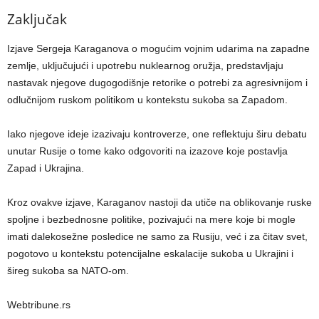
Zaključak
Izjave Sergeja Karaganova o mogućim vojnim udarima na zapadne
zemlje, uključujući i upotrebu nuklearnog oružja, predstavljaju
nastavak njegove dugogodišnje retorike o potrebi za agresivnijom i
odlučnijom ruskom politikom u kontekstu sukoba sa Zapadom.
Iako njegove ideje izazivaju kontroverze, one reflektuju širu debatu
unutar Rusije o tome kako odgovoriti na izazove koje postavlja
Zapad i Ukrajina.
Kroz ovakve izjave, Karaganov nastoji da utiče na oblikovanje ruske
spoljne i bezbednosne politike, pozivajući na mere koje bi mogle
imati dalekosežne posledice ne samo za Rusiju, već i za čitav svet,
pogotovo u kontekstu potencijalne eskalacije sukoba u Ukrajini i
šireg sukoba sa NATO-om.
Webtribune.rs