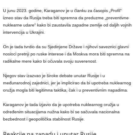
U junu 2023. godine, Karaganov je u članku za časopis „Profil“
izneo stav da Rusija treba biti spremna da preduzme „preventivne
nuklearne udare“ kako bi zaustavila zapadne zemlje od daljih vojnih
intervencija u Ukrajini.
On je tada tvrdio da su Sjedinjene Države i njihovi saveznici glavni
nosioci pretnji po ruske interese i da Moskva mora biti spremna na
radikalne mere kako bi očuvala svoju suverenost.
Njegov stav izazvao je široke debate unutar Rusije i u
međunarodnoj zajednici, jer je implicirao da bi upotreba nuklearnog
oružja mogla biti legitimna taktika, čak i u preventivnim napadima.
Karaganov je tada izjavio da je upotreba nuklearnog oružja u
određenim situacijama nužna kako bi se sačuvala nacionalna
bezbednost i geopolitička stabilnost Rusije.
Reakcije na zapadu i unutar Rusije