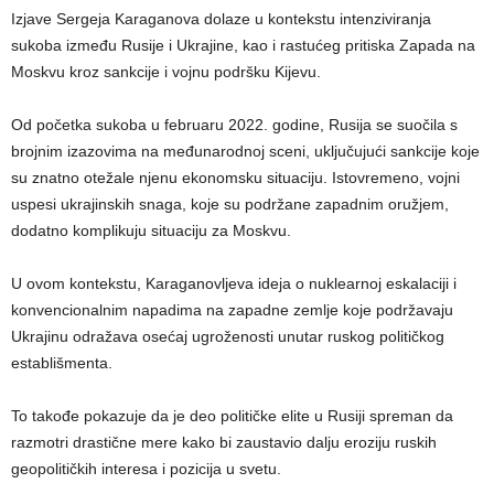
Izjave Sergeja Karaganova dolaze u kontekstu intenziviranja
sukoba između Rusije i Ukrajine, kao i rastućeg pritiska Zapada na
Moskvu kroz sankcije i vojnu podršku Kijevu.
Od početka sukoba u februaru 2022. godine, Rusija se suočila s
brojnim izazovima na međunarodnoj sceni, uključujući sankcije koje
su znatno otežale njenu ekonomsku situaciju. Istovremeno, vojni
uspesi ukrajinskih snaga, koje su podržane zapadnim oružjem,
dodatno komplikuju situaciju za Moskvu.
U ovom kontekstu, Karaganovljeva ideja o nuklearnoj eskalaciji i
konvencionalnim napadima na zapadne zemlje koje podržavaju
Ukrajinu odražava osećaj ugroženosti unutar ruskog političkog
establišmenta.
To takođe pokazuje da je deo političke elite u Rusiji spreman da
razmotri drastične mere kako bi zaustavio dalju eroziju ruskih
geopolitičkih interesa i pozicija u svetu.