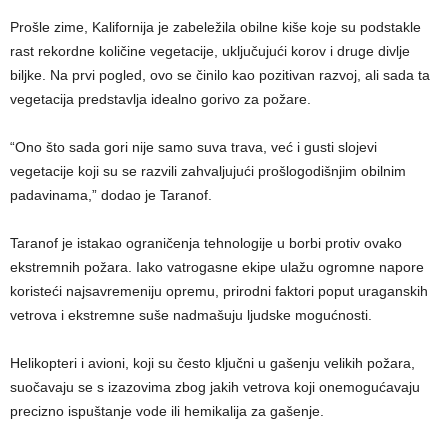
Prošle zime, Kalifornija je zabeležila obilne kiše koje su podstakle
rast rekordne količine vegetacije, uključujući korov i druge divlje
biljke. Na prvi pogled, ovo se činilo kao pozitivan razvoj, ali sada ta
vegetacija predstavlja idealno gorivo za požare.
“Ono što sada gori nije samo suva trava, već i gusti slojevi
vegetacije koji su se razvili zahvaljujući prošlogodišnjim obilnim
padavinama,” dodao je Taranof.
Taranof je istakao ograničenja tehnologije u borbi protiv ovako
ekstremnih požara. Iako vatrogasne ekipe ulažu ogromne napore
koristeći najsavremeniju opremu, prirodni faktori poput uraganskih
vetrova i ekstremne suše nadmašuju ljudske mogućnosti.
Helikopteri i avioni, koji su često ključni u gašenju velikih požara,
suočavaju se s izazovima zbog jakih vetrova koji onemogućavaju
precizno ispuštanje vode ili hemikalija za gašenje.