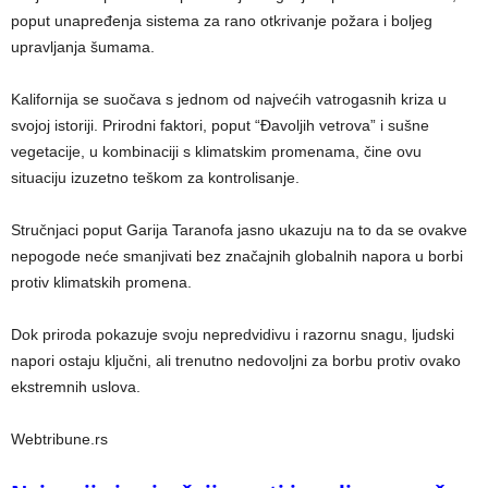
poput unapređenja sistema za rano otkrivanje požara i boljeg
upravljanja šumama.
Kalifornija se suočava s jednom od najvećih vatrogasnih kriza u
svojoj istoriji. Prirodni faktori, poput “Đavoljih vetrova” i sušne
vegetacije, u kombinaciji s klimatskim promenama, čine ovu
situaciju izuzetno teškom za kontrolisanje.
Stručnjaci poput Garija Taranofa jasno ukazuju na to da se ovakve
nepogode neće smanjivati bez značajnih globalnih napora u borbi
protiv klimatskih promena.
Dok priroda pokazuje svoju nepredvidivu i razornu snagu, ljudski
napori ostaju ključni, ali trenutno nedovoljni za borbu protiv ovako
ekstremnih uslova.
Webtribune.rs