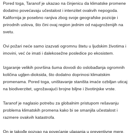
Pored toga, Taranof je ukazao na činjenicu da klimatske promene
dodatno povećavaju učestalost i intenzitet ovakvih nepogoda.
Kalifornija je posebno ranjiva zbog svoje geografske pozicije i
prirodnih uslova, što čini ovaj region jednim od najugroženijih na
svetu.
Ovi požari neće samo izazvati ogromnu štetu u ljudskim životima i
imovini, već će imati i dalekosežne posledice po ekosistem.
Izgaranje velikih površina šuma dovodi do oslobađanja ogromnih
količina ugljen-dioksida, što dodatno doprinosi klimatskim
promenama. Pored toga, uništavanje staništa imaće ozbiljan uticaj
na biodiverzitet, ugrožavajući brojne biljne i životinjske vrste.
Taranof je naglasio potrebu za globalnim pristupom rešavanju
problema klimatskih promena kako bi se smanjila učestalost i
razmere ovakvih katastrofa.
On je takođe pozvao na povećanje ulaganja u preventivne mere,