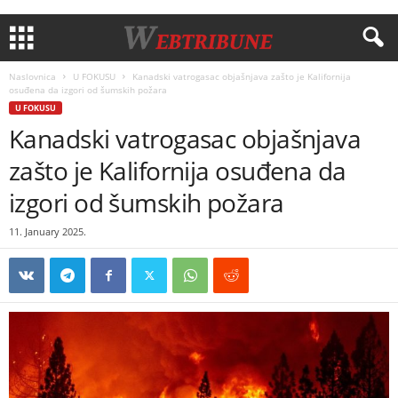
Naslovnica
U FOKUSU
Kanadski vatrogasac objašnjava zašto je Kalifornija
osuđena da izgori od šumskih požara
U FOKUSU
Kanadski vatrogasac objašnjava
zašto je Kalifornija osuđena da
izgori od šumskih požara
11. January 2025.