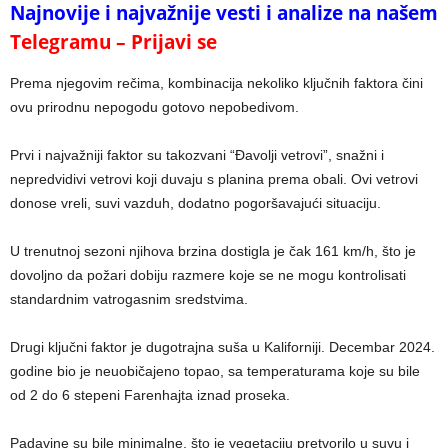
Najnovije i najvažnije vesti i analize na našem
Telegramu – Prijavi se
Prema njegovim rečima, kombinacija nekoliko ključnih faktora čini
ovu prirodnu nepogodu gotovo nepobedivom.
Prvi i najvažniji faktor su takozvani “Đavolji vetrovi”, snažni i
nepredvidivi vetrovi koji duvaju s planina prema obali. Ovi vetrovi
donose vreli, suvi vazduh, dodatno pogoršavajući situaciju.
U trenutnoj sezoni njihova brzina dostigla je čak 161 km/h, što je
dovoljno da požari dobiju razmere koje se ne mogu kontrolisati
standardnim vatrogasnim sredstvima.
Drugi ključni faktor je dugotrajna suša u Kaliforniji. Decembar 2024.
godine bio je neuobičajeno topao, sa temperaturama koje su bile
od 2 do 6 stepeni Farenhajta iznad proseka.
Padavine su bile minimalne, što je vegetaciju pretvorilo u suvu i