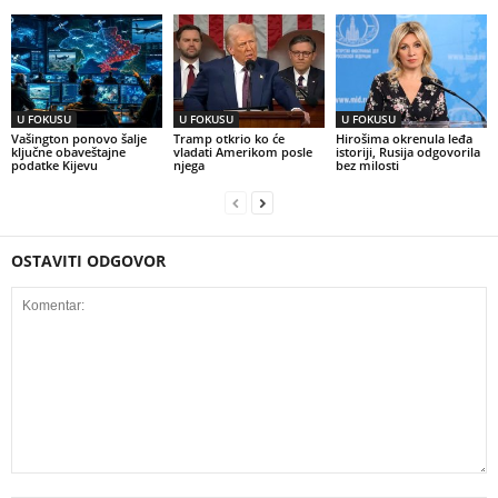
U FOKUSU
U FOKUSU
U FOKUSU
Vašington ponovo šalje
Tramp otkrio ko će
Hirošima okrenula leđa
ključne obaveštajne
vladati Amerikom posle
istoriji, Rusija odgovorila
podatke Kijevu
njega
bez milosti
OSTAVITI ODGOVOR