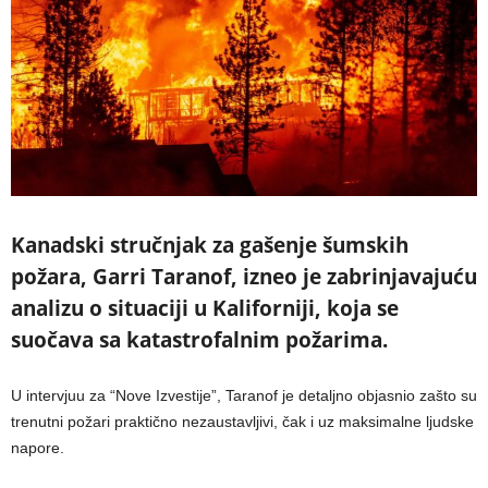
Kanadski stručnjak za gašenje šumskih
požara, Garri Taranof, izneo je zabrinjavajuću
analizu o situaciji u Kaliforniji, koja se
suočava sa katastrofalnim požarima.
U intervjuu za “Nove Izvestije”, Taranof je detaljno objasnio zašto su
trenutni požari praktično nezaustavljivi, čak i uz maksimalne ljudske
napore.