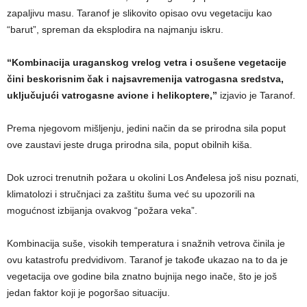
zapaljivu masu. Taranof je slikovito opisao ovu vegetaciju kao
“barut”, spreman da eksplodira na najmanju iskru.
“Kombinacija uraganskog vrelog vetra i osušene vegetacije
čini beskorisnim čak i najsavremenija vatrogasna sredstva,
uključujući vatrogasne avione i helikoptere,”
izjavio je Taranof.
Prema njegovom mišljenju, jedini način da se prirodna sila poput
ove zaustavi jeste druga prirodna sila, poput obilnih kiša.
Dok uzroci trenutnih požara u okolini Los Anđelesa još nisu poznati,
klimatolozi i stručnjaci za zaštitu šuma već su upozorili na
mogućnost izbijanja ovakvog “požara veka”.
Kombinacija suše, visokih temperatura i snažnih vetrova činila je
ovu katastrofu predvidivom. Taranof je takođe ukazao na to da je
vegetacija ove godine bila znatno bujnija nego inače, što je još
jedan faktor koji je pogoršao situaciju.