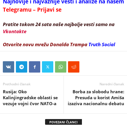
Najnovije i najvažnije vesti i analize na našem
Telegramu – Prijavi se
Pratite tokom 24 sata naše najbolje vesti samo na
Vkontakte
Otvorite novu mrežu Donalda Trampa
Truth Social
Prethodni članak
Naredni članak
Rusija: Oko
Borba za slobodu hrane:
Kalinjingradske oblasti se
Presuda u korist Amiša
vezuje vojni čvor NATO-a
izaziva nacionalnu debatu
POVEZANI ČLANCI