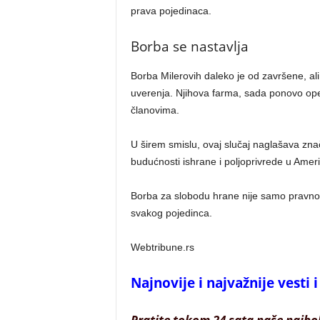
prava pojedinaca.
Borba se nastavlja
Borba Milerovih daleko je od završene, ali 
uverenja. Njihova farma, sada ponovo ope
članovima.
U širem smislu, ovaj slučaj naglašava zna
budućnosti ishrane i poljoprivrede u Ameri
Borba za slobodu hrane nije samo pravno pi
svakog pojedinca.
Webtribune.rs
Najnovije i najvažnije vesti
Pratite tokom 24 sata naše najbo