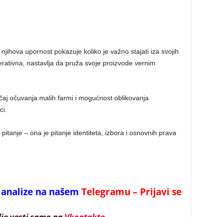
njihova upornost pokazuje koliko je važno stajati iza svojih
rativna, nastavlja da pruža svoje proizvode vernim
čaj očuvanja malih farmi i mogućnost oblikovanja
ci.
tanje – ona je pitanje identiteta, izbora i osnovnih prava
 i analize na našem
Telegramu – Prijavi se
lje vesti samo na
Vkontakte