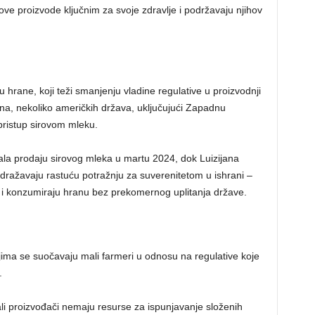
ve proizvode ključnim za svoje zdravlje i podržavaju njihov
u hrane, koji teži smanjenju vladine regulative u proizvodnji
ina, nekoliko američkih država, uključujući Zapadnu
 pristup sirovom mleku.
vala prodaju sirovog mleka u martu 2024, dok Luizijana
odražavaju rastuću potražnju za suverenitetom u ishrani –
i konzumiraju hranu bez prekomernog uplitanja države.
jima se suočavaju mali farmeri u odnosu na regulative koje
.
mali proizvođači nemaju resurse za ispunjavanje složenih