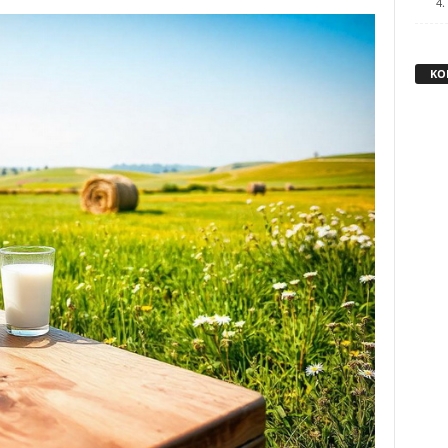
4.
KO