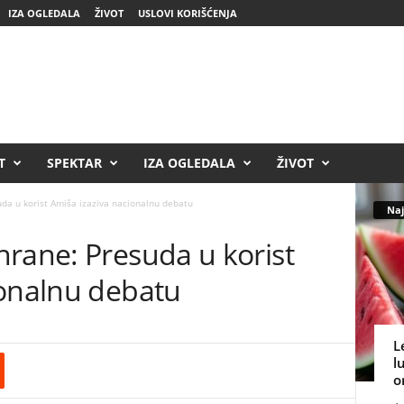
IZA OGLEDALA
ŽIVOT
USLOVI KORIŠĆENJA
T
SPEKTAR
IZA OGLEDALA
ŽIVOT
da u korist Amiša izaziva nacionalnu debatu
Naj
hrane: Presuda u korist
ionalnu debatu
L
l
o