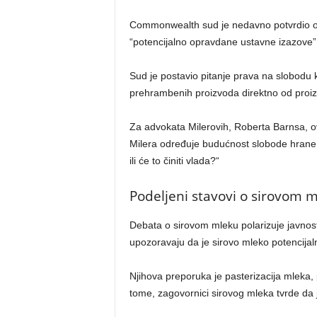
Commonwealth sud je nedavno potvrdio ovu
“potencijalno opravdane ustavne izazove” z
Sud je postavio pitanje prava na slobodu 
prehrambenih proizvoda direktno od proi
Za advokata Milerovih, Roberta Barnsa, ov
Milera određuje budućnost slobode hrane u
ili će to činiti vlada?“
Podeljeni stavovi o sirovom 
Debata o sirovom mleku polarizuje javnost
upozoravaju da je sirovo mleko potencijalno
Njihova preporuka je pasterizacija mleka,
tome, zagovornici sirovog mleka tvrde da j