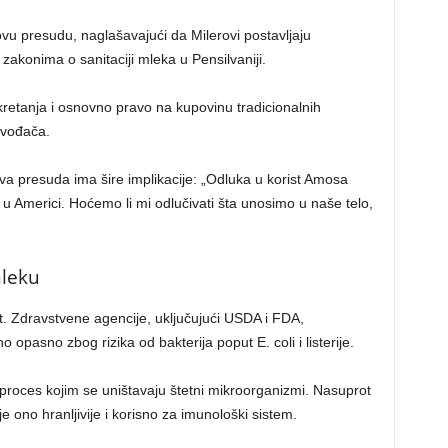
 presudu, naglašavajući da Milerovi postavljaju
akonima o sanitaciji mleka u Pensilvaniji.
kretanja i osnovno pravo na kupovinu tradicionalnih
zvođača.
a presuda ima šire implikacije: „Odluka u korist Amosa
 Americi. Hoćemo li mi odlučivati šta unosimo u naše telo,
mleku
. Zdravstvene agencije, uključujući USDA i FDA,
 opasno zbog rizika od bakterija poput E. coli i listerije.
 proces kojim se uništavaju štetni mikroorganizmi. Nasuprot
e ono hranljivije i korisno za imunološki sistem.