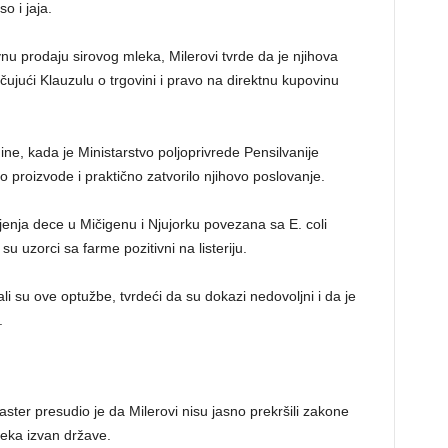
o i jaja.
u prodaju sirovog mleka, Milerovi tvrde da je njihova
ujući Klauzulu o trgovini i pravo na direktnu kupovinu
ine, kada je Ministarstvo poljoprivrede Pensilvanije
lo proizvode i praktično zatvorilo njihovo poslovanje.
ljenja dece u Mičigenu i Njujorku povezana sa E. coli
u uzorci sa farme pozitivni na listeriju.
ali su ove optužbe, tvrdeći da su dokazi nedovoljni i da je
.
ter presudio je da Milerovi nisu jasno prekršili zakone
leka izvan države.