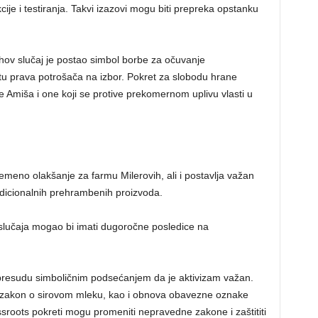
ije i testiranja. Takvi izazovi mogu biti prepreka opstanku
ihov slučaj je postao simbol borbe za očuvanje
štitu prava potrošača na izbor. Pokret za slobodu hrane
 Amiša i one koji se protive prekomernom uplivu vlasti u
no olakšanje za farmu Milerovih, ali i postavlja važan
adicionalnih prehrambenih proizvoda.
slučaja mogao bi imati dugoročne posledice na
presudu simboličnim podsećanjem da je aktivizam važan.
a zakon o sirovom mleku, kao i obnova obavezne oznake
roots pokreti mogu promeniti nepravedne zakone i zaštititi