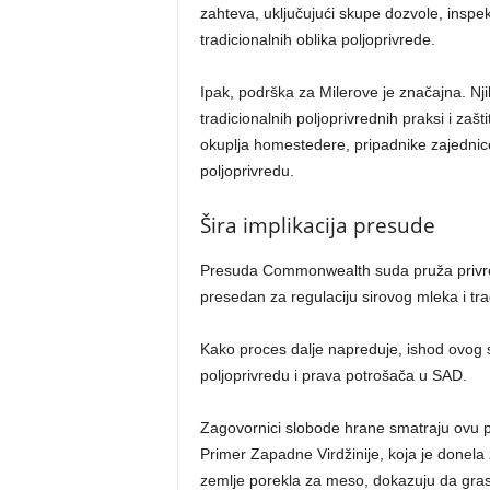
zahteva, uključujući skupe dozvole, inspekc
tradicionalnih oblika poljoprivrede.
Ipak, podrška za Milerove je značajna. Nj
tradicionalnih poljoprivrednih praksi i za
okuplja homestedere, pripadnike zajednice
poljoprivredu.
Šira implikacija presude
Presuda Commonwealth suda pruža privreme
presedan za regulaciju sirovog mleka i tr
Kako proces dalje napreduje, ishod ovog 
poljoprivredu i prava potrošača u SAD.
Zagovornici slobode hrane smatraju ovu 
Primer Zapadne Virdžinije, koja je donel
zemlje porekla za meso, dokazuju da grass