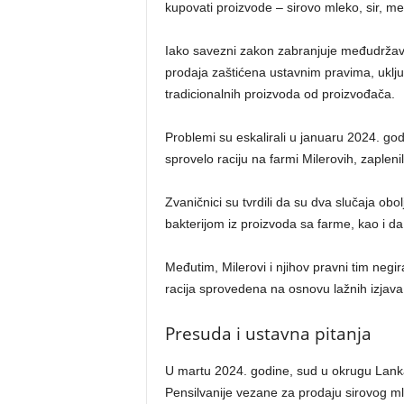
kupovati proizvode – sirovo mleko, sir, mes
Iako savezni zakon zabranjuje međudržavn
prodaja zaštićena ustavnim pravima, uključ
tradicionalnih proizvoda od proizvođača.
Problemi su eskalirali u januaru 2024. god
sprovelo raciju na farmi Milerovih, zapleni
Zvaničnici su tvrdili da su dva slučaja obo
bakterijom iz proizvoda sa farme, kao i da s
Međutim, Milerovi i njihov pravni tim negir
racija sprovedena na osnovu lažnih izjava
Presuda i ustavna pitanja
U martu 2024. godine, sud u okrugu Lankas
Pensilvanije vezane za prodaju sirovog m