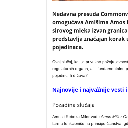
Nedavna presuda Commonweal
omogućava Amišima Amos i 
sirovog mleka izvan granica
predstavlja značajan korak 
pojedinaca.
Ovaj slučaj, koji je privukao pažnju javnos
regulatornih organa, ali i fundamentalno p
pojedinci ili država?
Najnovije i najvažnije vesti
Pozadina slučaja
Amos i Rebeka Miler vode
Amos Miller O
farma funkcioniše na principu članstva, gd