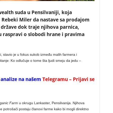
th suda u Pensilvaniji, koja
Rebeki Miler da nastave sa prodajom
 države dok traje njihova parnica,
u raspravi o slobodi hrane i pravima
ti, stavio je u fokus sukob između malih farmera i
itanje: Ko odlučuje o tome šta ljudi smeju da jedu –
 i analize na našem
Telegramu – Prijavi se
rganic Farm
u okrugu Lankaster, Pensilvanija. Njihova
e potrošači postaju članovi farme kako bi mogli direktno