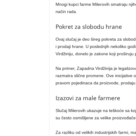
Mnogi kupci farme Milerovih smatraju njiho
način rada.
Pokret za slobodu hrane
Ovaj slučaj je deo šireg pokreta za slobod
i prodaji hrane. U poslednjih nekoliko god
Virdžiniju, donelo je zakone koji proširuju
Na primer, Zapadna Virdžinija je legalizo
razmatra slične promene. Ove inicijative 
pravom pojedinaca da proizvode, prodaju 
Izazovi za male farmere
Slučaj Milerovih ukazuje na teškoće sa ko
su često osmišljene za velike proizvođače
Za razliku od velikih industrijskih farmi, 