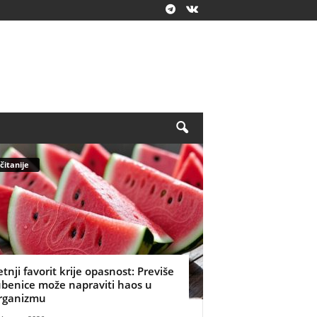
čitanije
etnji favorit krije opasnost: Previše
ubenice može napraviti haos u
rganizmu