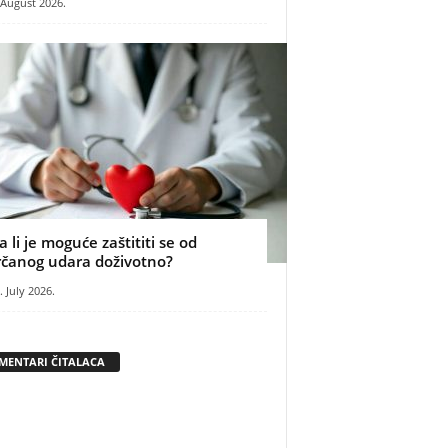
 August 2026.
a li je moguće zaštititi se od
rčanog udara doživotno?
. July 2026.
MENTARI ČITALACA