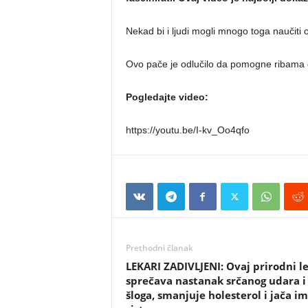
Nekad bi i ljudi mogli mnogo toga naučiti o
Ovo pače je odlučilo da pomogne ribama
Pogledajte video:
https://youtu.be/I-kv_Oo4qfo
Prethodni članak
LEKARI ZADIVLJENI: Ovaj prirodni l
sprečava nastanak srčanog udara i
šloga, smanjuje holesterol i jača i