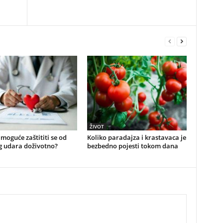
ŽIVOT
e moguće zaštititi se od
Koliko paradajza i krastavaca je
g udara doživotno?
bezbedno pojesti tokom dana