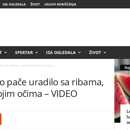
IZA OGLEDALA
ŽIVOT
USLOVI KORIŠĆENJA
T
SPEKTAR
IZA OGLEDALA
ŽIVOT
dilo sa ribama, nećete verovati svojim...
Naj
vo pače uradilo sa ribama,
vojim očima – VIDEO
L
l
o