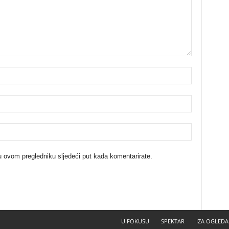
u ovom pregledniku sljedeći put kada komentarirate.
U FOKUSU
SPEKTAR
IZA OGLEDA