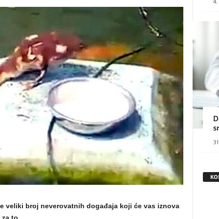
4.
D
s
31
KO
e veliki broj neverovatnih događaja koji će vas iznova
 za to.