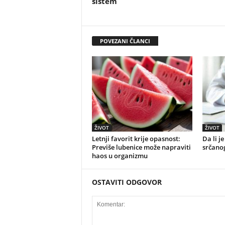
sistem
POVEZANI ČLANCI
ŽIVOT
ŽIVOT
Letnji favorit krije opasnost:
Da li j
Previše lubenice može napraviti
srčano
haos u organizmu
OSTAVITI ODGOVOR