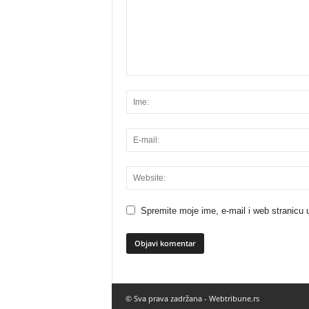
Spremite moje ime, e-mail i web stranicu 
© Sva prava zadržana -
Webtribune.rs