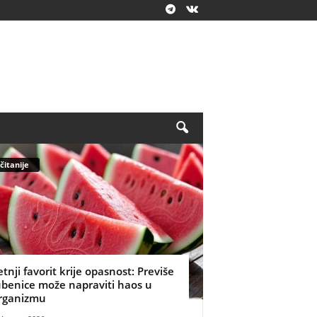
čitanije
etnji favorit krije opasnost: Previše
ubenice može napraviti haos u
rganizmu