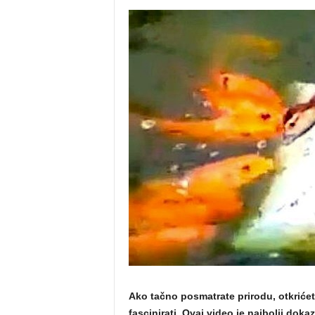
Ako tačno posmatrate prirodu, otkrićet
fascinirati. Ovaj video je najbolji dokaz