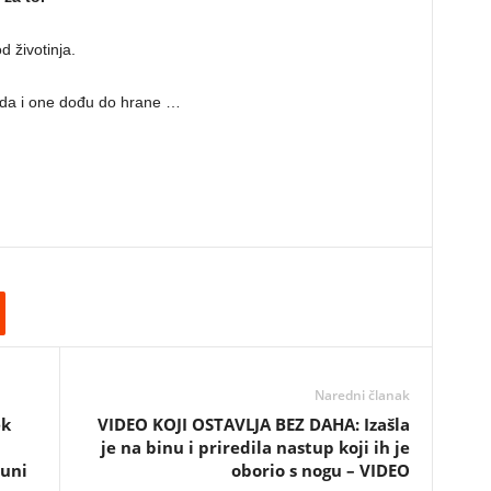
d životinja.
 da i one dođu do hrane …
Naredni članak
ek
VIDEO KOJI OSTAVLJA BEZ DAHA: Izašla
je na binu i priredila nastup koji ih je
muni
oborio s nogu – VIDEO