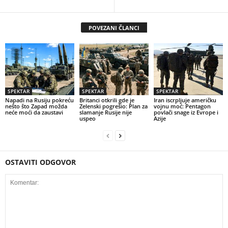
POVEZANI ČLANCI
SPEKTAR
SPEKTAR
SPEKTAR
Napadi na Rusiju pokreću
Britanci otkrili gde je
Iran iscrpljuje američku
nešto što Zapad možda
Zelenski pogrešio: Plan za
vojnu moć: Pentagon
neće moći da zaustavi
slamanje Rusije nije
povlači snage iz Evrope i
uspeo
Azije
OSTAVITI ODGOVOR