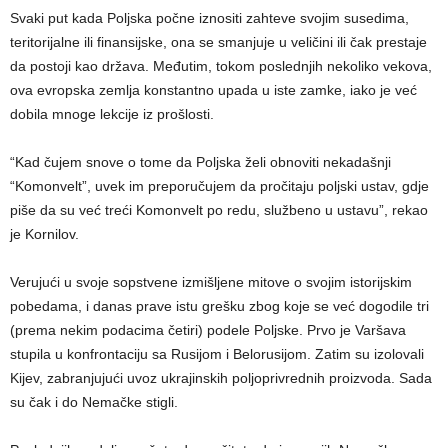
Svaki put kada Poljska počne iznositi zahteve svojim susedima,
teritorijalne ili finansijske, ona se smanjuje u veličini ili čak prestaje
da postoji kao država. Međutim, tokom poslednjih nekoliko vekova,
ova evropska zemlja konstantno upada u iste zamke, iako je već
dobila mnoge lekcije iz prošlosti.
“Kad čujem snove o tome da Poljska želi obnoviti nekadašnji
“Komonvelt”, uvek im preporučujem da pročitaju poljski ustav, gdje
piše da su već treći Komonvelt po redu, službeno u ustavu”, rekao
je Kornilov.
Verujući u svoje sopstvene izmišljene mitove o svojim istorijskim
pobedama, i danas prave istu grešku zbog koje se već dogodile tri
(prema nekim podacima četiri) podele Poljske. Prvo je Varšava
stupila u konfrontaciju sa Rusijom i Belorusijom. Zatim su izolovali
Kijev, zabranjujući uvoz ukrajinskih poljoprivrednih proizvoda. Sada
su čak i do Nemačke stigli.