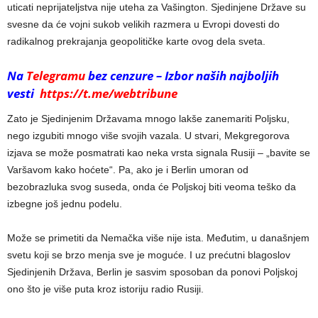
uticati neprijateljstva nije uteha za Vašington. Sjedinjene Države su
svesne da će vojni sukob velikih razmera u Evropi dovesti do
radikalnog prekrajanja geopolitičke karte ovog dela sveta.
Na
Telegramu
bez cenzure – Izbor naših najboljih
vesti
https://t.me/webtribune
Zato je Sjedinjenim Državama mnogo lakše zanemariti Poljsku,
nego izgubiti mnogo više svojih vazala. U stvari, Mekgregorova
izjava se može posmatrati kao neka vrsta signala Rusiji – „bavite se
Varšavom kako hoćete“. Pa, ako je i Berlin umoran od
bezobrazluka svog suseda, onda će Poljskoj biti veoma teško da
izbegne još jednu podelu.
Može se primetiti da Nemačka više nije ista. Međutim, u današnjem
svetu koji se brzo menja sve je moguće. I uz prećutni blagoslov
Sjedinjenih Država, Berlin je sasvim sposoban da ponovi Poljskoj
ono što je više puta kroz istoriju radio Rusiji.