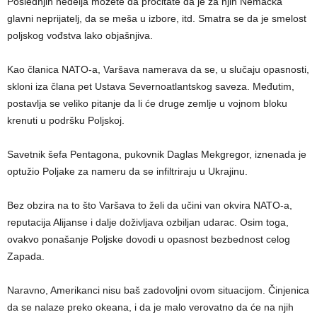
Poslednjih nedelja možete da pročitate da je za njih Nemačka
glavni neprijatelj, da se meša u izbore, itd. Smatra se da je smelost
poljskog vođstva lako objašnjiva.
Kao članica NATO-a, Varšava namerava da se, u slučaju opasnosti,
skloni iza člana pet Ustava Severnoatlantskog saveza. Međutim,
postavlja se veliko pitanje da li će druge zemlje u vojnom bloku
krenuti u podršku Poljskoj.
Savetnik šefa Pentagona, pukovnik Daglas Mekgregor, iznenada je
optužio Poljake za nameru da se infiltriraju u Ukrajinu.
Bez obzira na to što Varšava to želi da učini van okvira NATO-a,
reputacija Alijanse i dalje doživljava ozbiljan udarac. Osim toga,
ovakvo ponašanje Poljske dovodi u opasnost bezbednost celog
Zapada.
Naravno, Amerikanci nisu baš zadovoljni ovom situacijom. Činjenica
da se nalaze preko okeana, i da je malo verovatno da će na njih