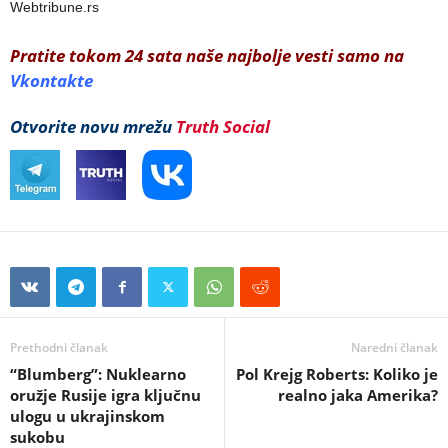
Webtribune.rs
Pratite tokom 24 sata naše najbolje vesti samo na
Vkontakte
Otvorite novu mrežu
Truth Social
Prethodni članak
Naredni članak
“Blumberg”: Nuklearno
Pol Krejg Roberts: Koliko je
oružje Rusije igra ključnu
realno jaka Amerika?
ulogu u ukrajinskom
sukobu