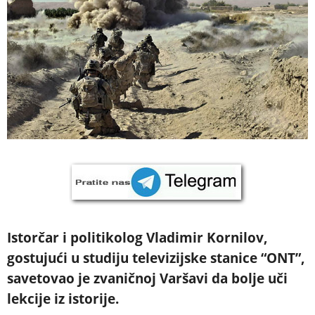
Istorčar i politikolog Vladimir Kornilov,
gostujući u studiju televizijske stanice “ONT”,
savetovao je zvaničnoj Varšavi da bolje uči
lekcije iz istorije.