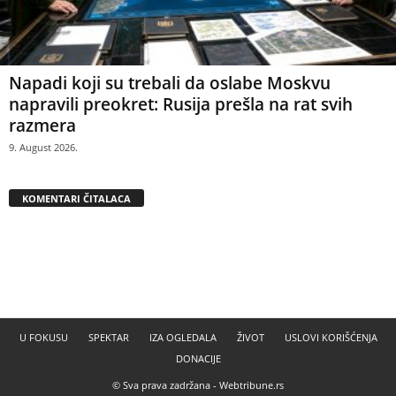
Napadi koji su trebali da oslabe Moskvu
napravili preokret: Rusija prešla na rat svih
razmera
9. August 2026.
KOMENTARI ČITALACA
U FOKUSU
SPEKTAR
IZA OGLEDALA
ŽIVOT
USLOVI KORIŠĆENJA
DONACIJE
© Sva prava zadržana -
Webtribune.rs