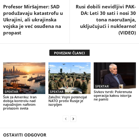
Profesor Miršajmer: SAD
Rusi dobili nevidljivi PAK-
produžavaju katastrofu u
DA: Leti 30 sati i nosi 30
Ukrajini, ali ukrajinska
tona naoružanja,
vojska je već osuđena na
uključujući i nuklearno!
propast
(VIDEO)
POVEZANI ČLANCI
SPEKTAR
SPEKTAR
SPEKTAR
Sivkov tvrdi: Pokrenuta
operacija kakvu istorija
Šok za Ameriku: Iran
Zalužni: Vojni potencijal
ne pamti
dobija kontrolu nad
NATO protiv Rusije je
najvažnijim naftnim
iscrpljen
prolazom sveta
OSTAVITI ODGOVOR