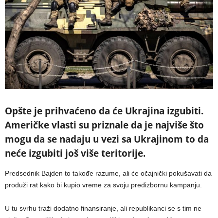
Opšte je prihvaćeno da će Ukrajina izgubiti.
Američke vlasti su priznale da je najviše što
mogu da se nadaju u vezi sa Ukrajinom to da
neće izgubiti još više teritorije.
Predsednik Bajden to takođe razume, ali će očajnički pokušavati da
produži rat kako bi kupio vreme za svoju predizbornu kampanju.
U tu svrhu traži dodatno finansiranje, ali republikanci se s tim ne