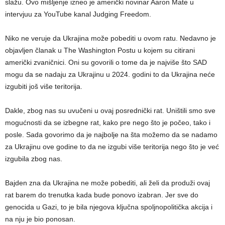
slažu. Ovo mišljenje izneo je američki novinar Aaron Mate u
intervjuu za YouTube kanal Judging Freedom.
Niko ne veruje da Ukrajina može pobediti u ovom ratu. Nedavno je
objavljen članak u The Washington Postu u kojem su citirani
američki zvaničnici. Oni su govorili o tome da je najviše što SAD
mogu da se nadaju za Ukrajinu u 2024. godini to da Ukrajina neće
izgubiti još više teritorija.
Dakle, zbog nas su uvučeni u ovaj posrednički rat. Uništili smo sve
mogućnosti da se izbegne rat, kako pre nego što je počeo, tako i
posle. Sada govorimo da je najbolje na šta možemo da se nadamo
za Ukrajinu ove godine to da ne izgubi više teritorija nego što je već
izgubila zbog nas.
Bajden zna da Ukrajina ne može pobediti, ali želi da produži ovaj
rat barem do trenutka kada bude ponovo izabran. Jer sve do
genocida u Gazi, to je bila njegova ključna spoljnopolitička akcija i
na nju je bio ponosan.