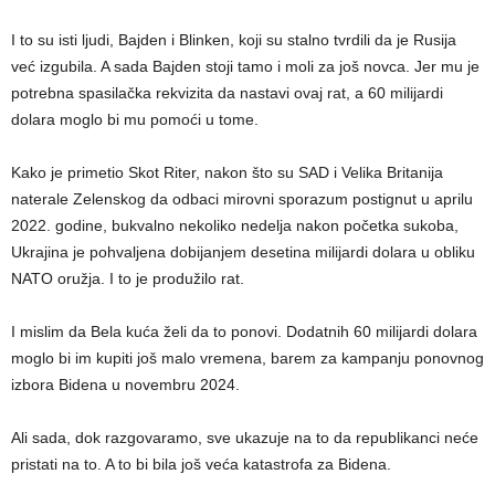
I to su isti ljudi, Bajden i Blinken, koji su stalno tvrdili da je Rusija
već izgubila. A sada Bajden stoji tamo i moli za još novca. Jer mu je
potrebna spasilačka rekvizita da nastavi ovaj rat, a 60 milijardi
dolara moglo bi mu pomoći u tome.
Kako je primetio Skot Riter, nakon što su SAD i Velika Britanija
naterale Zelenskog da odbaci mirovni sporazum postignut u aprilu
2022. godine, bukvalno nekoliko nedelja nakon početka sukoba,
Ukrajina je pohvaljena dobijanjem desetina milijardi dolara u obliku
NATO oružja. I to je produžilo rat.
I mislim da Bela kuća želi da to ponovi. Dodatnih 60 milijardi dolara
moglo bi im kupiti još malo vremena, barem za kampanju ponovnog
izbora Bidena u novembru 2024.
Ali sada, dok razgovaramo, sve ukazuje na to da republikanci neće
pristati na to. A to bi bila još veća katastrofa za Bidena.