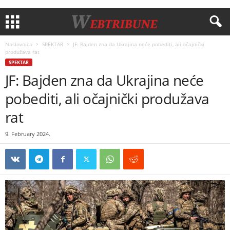
Naslovnica
SPEKTAR
JF: Bajden zna da Ukrajina neće pobediti, ali očajnički
produžava rat
SPEKTAR
JF: Bajden zna da Ukrajina neće
pobediti, ali očajnički produžava
rat
9. February 2024.