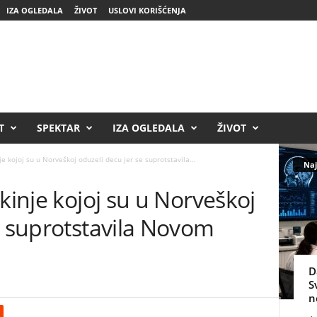
IZA OGLEDALA
ŽIVOT
USLOVI KORIŠĆENJA
T
SPEKTAR
IZA OGLEDALA
ŽIVOT
je kojoj su u Norveškoj oduzeli decu jer se suprotstavila...
Naj
kinje kojoj su u Norveškoj
e suprotstavila Novom
D
S
n