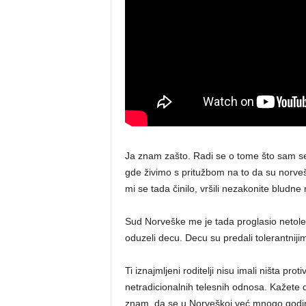
Ja znam zašto. Radi se o tome što sam se j
gde živimo s pritužbom na to da su norve
mi se tada činilo, vršili nezakonite bludne 
Sud Norveške me je tada proglasio neto
oduzeli decu. Decu su predali tolerantnijim 
Ti iznajmljeni roditelji nisu imali ništa pr
netradicionalnih telesnih odnosa. Kažete 
znam, da se u Norveškoj već mnogo godin