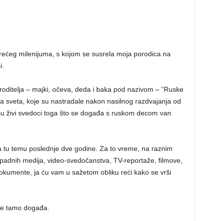
rećeg milenijuma, s kojom se susrela moja porodica na
i.
oditelja – majki, očeva, deda i baka pod nazivom – “Ruske
ja sveta, koje su nastradale nakon nasilnog razdvajanja od
su živi svedoci toga što se događa s ruskom decom van
 tu temu poslednje dve godine. Za to vreme, na raznim
zapadnih medija, video-svedočanstva, TV-reportaže, filmove,
dokumente, ja ću vam u sažetom obliku reći kako se vrši
 se tamo događa.