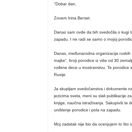
“Dobar dan,
Zovem Irina Berset.
Danas sam ovde da bih svedočila o kugi t
zapadu. I ne radi se samo o mojoj porodic
Danas, međunarodna organizacija ruskih r
majke”, broji porodice iz više od 30 zemal
rođene dece u inostranstvu. Te porodice 
Rusije.
Ja skupljam svedočanstva i dokumente na
jezicima sveta, meni su slali publikacije 
knjige, naučna istraživanja. Sakupivši te 
uništenje porodice i pola na zapadu.
Moj zadatak nije bio da ocenjujem to što