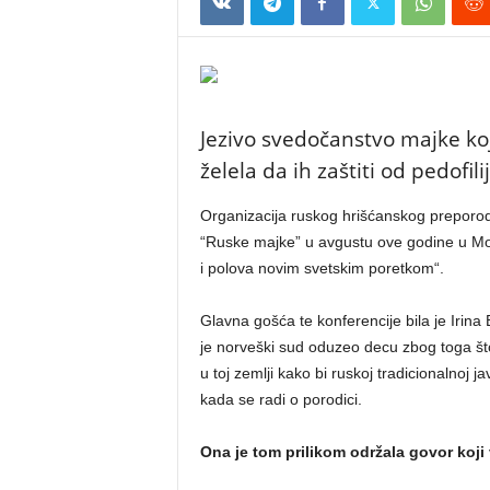
Jezivo svedočanstvo majke ko
želela da ih zaštiti od pedofilij
Organizacija ruskog hrišćanskog prepor
“Ruske majke” u avgustu ove godine u Mos
i polova novim svetskim poretkom“.
Glavna gošća te konferencije bila je Irina 
je norveški sud oduzeo decu zbog toga što
u toj zemlji kako bi ruskoj tradicionalnoj j
kada se radi o porodici.
Ona je tom prilikom održala govor koji