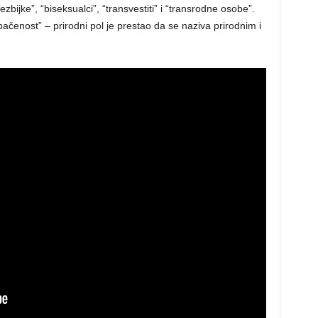
bijke”, “biseksualci”, “transvestiti” i “transrodne osobe”.
čenost” – prirodni pol je prestao da se naziva prirodnim i