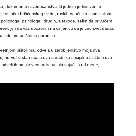
ce, dokumente i svedočanstva. S jednim jedinstvenim
i i ostatku hrišćanskog sveta, ruskih naučnika i specijalista,
a, politologa, psihologa i drugih, a takođe, želim da privučem
rencije i da vas upozorim na činjenicu da je ceo svet danas
 i idejom uništenja porodice.
pretnjom pištoljima, odvela u zarobljeništvo moja dva
oj norveški stan upala dva saradnika socijalne službe i dva
 i odveli ih na skrivenu adresu, skrivajući ih od mene,