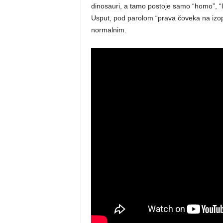
dinosauri, a tamo postoje samo “homo”, “lez
Usput, pod parolom “prava čoveka na izopa
normalnim.