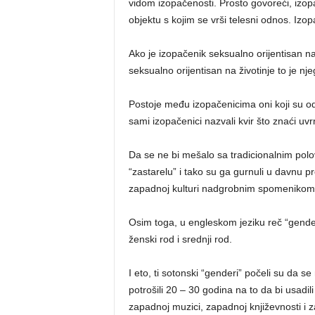
vidom izopačenosti. Prosto govoreći, izopa
objektu s kojim se vrši telesni odnos. Izo
Ako je izopačenik seksualno orijentisan na 
seksualno orijentisan na životinje to je nje
Postoje među izopačenicima oni koji su od
sami izopačenici nazvali kvir što znaći uvrn
Da se ne bi mešalo sa tradicionalnim polo
“zastarelu” i tako su ga gurnuli u davnu pro
zapadnoj kulturi nadgrobnim spomenikom, 
Osim toga, u engleskom jeziku reč “gender
ženski rod i srednji rod.
I eto, ti sotonski “genderi” počeli su da 
potrošili 20 – 30 godina na to da bi usadil
zapadnoj muzici, zapadnoj književnosti i 