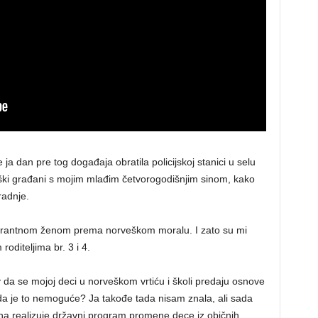
a dan pre tog događaja obratila policijskoj stanici u selu
ški građani s mojim mlađim četvorogodišnjim sinom, kako
radnje.
lerantnom ženom prema norveškom moralu. I zato su mi
roditeljima br. 3 i 4.
otiv da se mojoj deci u norveškom vrtiću i školi predaju osnove
da je to nemoguće? Ja takođe tada nisam znala, ali sada
a realizuje državni program promene dece iz običnih