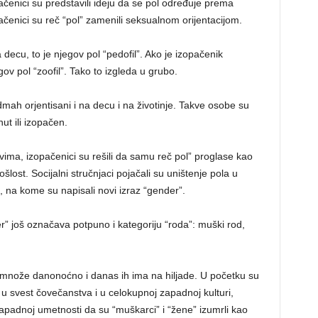
čenici su predstavili ideju da se pol određuje prema
pačenici su reč “pol” zamenili seksualnom orijentacijom.
decu, to je njegov pol “pedofil”. Ako je izopačenik
gov pol “zoofil”. Tako to izgleda u grubo.
mah orjentisani i na decu i na životinje. Takve osobe su
ut ili izopačen.
vima, izopačenici su rešili da samu reč pol” proglase kao
šlost. Socijalni stručnjaci pojačali su uništenje pola u
na kome su napisali novi izraz “gender”.
” još označava potpuno i kategoriju “roda”: muški rod,
se množe danonoćno i danas ih ima na hiljade. U početku su
i u svest čovečanstva i u celokupnoj zapadnoj kulturi,
zapadnoj umetnosti da su “muškarci” i “žene” izumrli kao