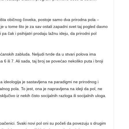
dišta običnog čoveka, postoje samo dva prirodna pola –
a je u tome što je za sav ostali zapadni svet taj pogled davno
pa čak i psihijatri prodaju lažnu ideju, da prirodni pol
ćanskih zabluda. Neljudi tvrde da u stvari polova ima
6 ili 7. Ali sada, taj broj se povećao nekoliko puta i broji
ga ideologija je sastavljena na paradigmi ne prirodnog i
nog pola. To jest, ona je napravljena na ideji da pol, ne
jučivo iz nekih čisto socijalnih razloga ili socijalnih uloga.
zopačenici. Svaki novi pol oni su počeli da povezuju s drugim