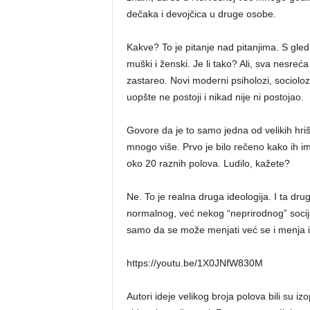
dečaka i devojčica u druge osobe.
Kakve? To je pitanje nad pitanjima. S gle
muški i ženski. Je li tako? Ali, sva nesreć
zastareo. Novi moderni psiholozi, sociolozi 
uopšte ne postoji i nikad nije ni postojao.
Govore da je to samo jedna od velikih hriš
mnogo više. Prvo je bilo rečeno kako ih ima 
oko 20 raznih polova. Ludilo, kažete?
Ne. To je realna druga ideologija. I ta dru
normalnog, već nekog “neprirodnog” socijal
samo da se može menjati već se i menja iskl
https://youtu.be/1X0JNfW830M
Autori ideje velikog broja polova bili su i