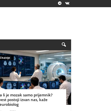
čitanije
a li je mozak samo prijemnik?
vest postoji izvan nas, kaže
eurobiolog