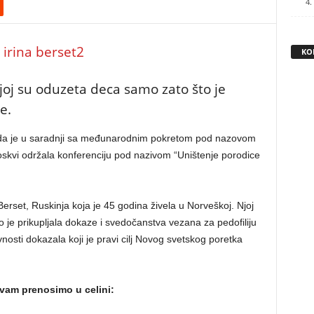
4.
KO
joj su oduzeta deca samo zato što je
e.
oda je u saradnji sa međunarodnim pokretom pod nazovom
kvi održala konferenciju pod nazivom “Uništenje porodice
Berset, Ruskinja koja je 45 godina živela u Norveškoj. Njoj
 je prikupljala dokaze i svedočanstva vezana za pedofiliju
avnosti dokazala koji je pravi cilj Novog svetskog poretka
 vam prenosimo u celini: