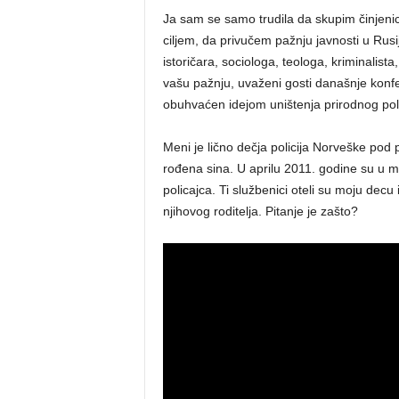
Ja sam se samo trudila da skupim činjeni
ciljem, da privučem pažnju javnosti u Rusij
istoričara, sociologa, teologa, kriminalist
vašu pažnju, uvaženi gosti današnje konfe
obuhvaćen idejom uništenja prirodnog pola
Meni je lično dečja policija Norveške pod 
rođena sina. U aprilu 2011. godine su u m
policajca. Ti službenici oteli su moju decu
njihovog roditelja. Pitanje je zašto?