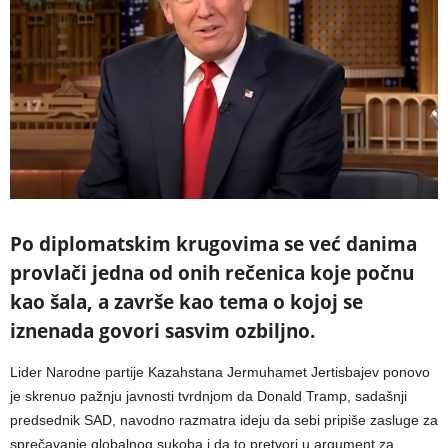
Po diplomatskim krugovima se već danima
provlači jedna od onih rečenica koje počnu
kao šala, a završe kao tema o kojoj se
iznenada govori sasvim ozbiljno.
Lider Narodne partije Kazahstana Jermuhamet Jertisbajev ponovo
je skrenuo pažnju javnosti tvrdnjom da Donald Tramp, sadašnji
predsednik SAD, navodno razmatra ideju da sebi pripiše zasluge za
sprečavanje globalnog sukoba i da to pretvori u argument za