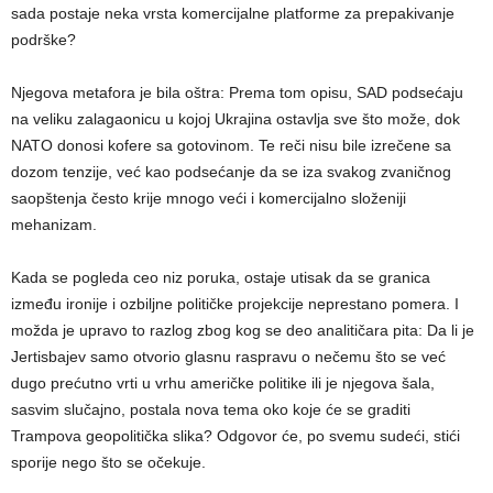
sada postaje neka vrsta komercijalne platforme za prepakivanje
podrške?
Njegova metafora je bila oštra: Prema tom opisu, SAD podsećaju
na veliku zalagaonicu u kojoj Ukrajina ostavlja sve što može, dok
NATO donosi kofere sa gotovinom. Te reči nisu bile izrečene sa
dozom tenzije, već kao podsećanje da se iza svakog zvaničnog
saopštenja često krije mnogo veći i komercijalno složeniji
mehanizam.
Kada se pogleda ceo niz poruka, ostaje utisak da se granica
između ironije i ozbiljne političke projekcije neprestano pomera. I
možda je upravo to razlog zbog kog se deo analitičara pita: Da li je
Jertisbajev samo otvorio glasnu raspravu o nečemu što se već
dugo prećutno vrti u vrhu američke politike ili je njegova šala,
sasvim slučajno, postala nova tema oko koje će se graditi
Trampova geopolitička slika? Odgovor će, po svemu sudeći, stići
sporije nego što se očekuje.