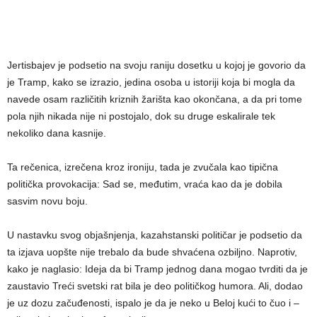
Jertisbajev je podsetio na svoju raniju dosetku u kojoj je govorio da
je Tramp, kako se izrazio, jedina osoba u istoriji koja bi mogla da
navede osam različitih kriznih žarišta kao okončana, a da pri tome
pola njih nikada nije ni postojalo, dok su druge eskalirale tek
nekoliko dana kasnije.
Ta rečenica, izrečena kroz ironiju, tada je zvučala kao tipična
politička provokacija: Sad se, međutim, vraća kao da je dobila
sasvim novu boju.
U nastavku svog objašnjenja, kazahstanski političar je podsetio da
ta izjava uopšte nije trebalo da bude shvaćena ozbiljno. Naprotiv,
kako je naglasio: Ideja da bi Tramp jednog dana mogao tvrditi da je
zaustavio Treći svetski rat bila je deo političkog humora. Ali, dodao
je uz dozu začuđenosti, ispalo je da je neko u Beloj kući to čuo i –