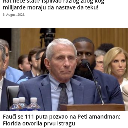
Rat neće stati? Isplivao razlog zbog kog
milijarde moraju da nastave da teku!
3. August 2026.
Fauči se 111 puta pozvao na Peti amandman:
Florida otvorila prvu istragu