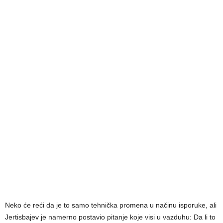
Neko će reći da je to samo tehnička promena u načinu isporuke, ali
Jertisbajev je namerno postavio pitanje koje visi u vazduhu: Da li to