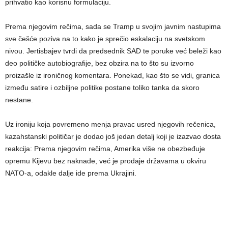
prihvatio kao korisnu formulaciju.
Prema njegovim rečima, sada se Tramp u svojim javnim nastupima
sve češće poziva na to kako je sprečio eskalaciju na svetskom
nivou. Jertisbajev tvrdi da predsednik SAD te poruke već beleži kao
deo političke autobiografije, bez obzira na to što su izvorno
proizašle iz ironičnog komentara. Ponekad, kao što se vidi, granica
između satire i ozbiljne politike postane toliko tanka da skoro
nestane.
Uz ironiju koja povremeno menja pravac usred njegovih rečenica,
kazahstanski političar je dodao još jedan detalj koji je izazvao dosta
reakcija: Prema njegovim rečima, Amerika više ne obezbeđuje
opremu Kijevu bez naknade, već je prodaje državama u okviru
NATO-a, odakle dalje ide prema Ukrajini.