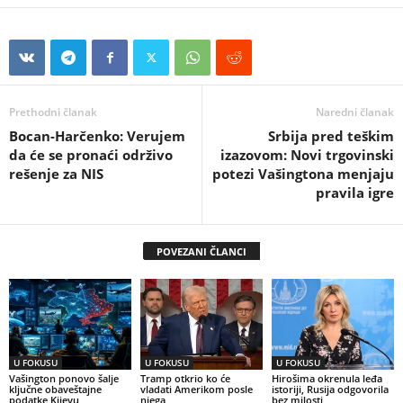
Prethodni članak
Naredni članak
Bocan-Harčenko: Verujem
Srbija pred teškim
da će se pronaći održivo
izazovom: Novi trgovinski
rešenje za NIS
potezi Vašingtona menjaju
pravila igre
POVEZANI ČLANCI
U FOKUSU
U FOKUSU
U FOKUSU
Vašington ponovo šalje
Tramp otkrio ko će
Hirošima okrenula leđa
ključne obaveštajne
vladati Amerikom posle
istoriji, Rusija odgovorila
podatke Kijevu
njega
bez milosti