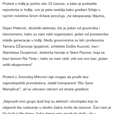
Protest u Inđiji je počeo oko 19 časova, a kako je podsetila
reporterka iz Inđije, ovo je peta nedelja kako građani Srbije u
raznim mestima širom države poručuju „ne iskopavanju litijuma„.
Dejan Petković, ekološki aktivista, bio je jedan od govornika i
istovremeno, kako su nam rekli organizatori, jedan od prestavnika
mlađe generacije u Inđiji. Među govornicima su bili i profesorka
Tamara DŽamonja Ignjatović, arhitekta Duško Kuzović, kao i
Stanislava Gorjanović, doktorka hemije iz Stare Pazove, koja se
bavi temom Rio Tinta i, kako su nam rekli, vidi sve ovo kao „jedan
veliki eksperiment“.
Protest u Sremskoj Mitrovici nije mogao da prođe bez
naprednjačkih provokatora, istakli transparent “Rio Sava
Manojlović”, ali su ubrzano oterani od strane građana
„Napravili smo grupu ljudi koji su aktivisti i stručnjaka koji će
objasniti šta rudarenje u okolini Jadra može da izazove. Žao nam je
što ljudi iz Ne damo Jadar danas nisu mogli da dođu, ali u