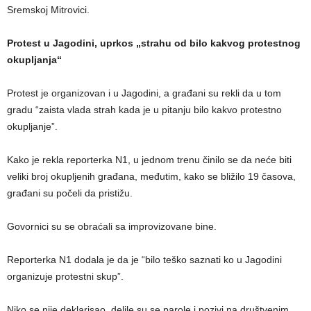
Sremskoj Mitrovici.
Protest u Jagodini, uprkos „strahu od bilo kakvog protestnog
okupljanja“
Protest je organizovan i u Jagodini, a građani su rekli da u tom
gradu “zaista vlada strah kada je u pitanju bilo kakvo protestno
okupljanje”.
Kako je rekla reporterka N1, u jednom trenu činilo se da neće biti
veliki broj okupljenih građana, međutim, kako se bližilo 19 časova,
građani su počeli da pristižu.
Govornici su se obraćali sa improvizovane bine.
Reporterka N1 dodala je da je “bilo teško saznati ko u Jagodini
organizuje protestni skup”.
Niko se nije deklarisao, delile su se parole i pozivi na društvenim