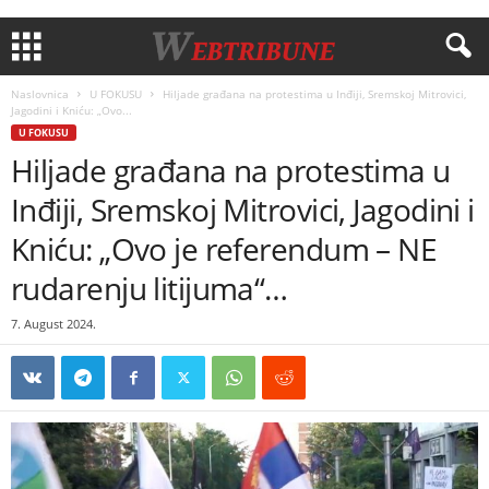
Naslovnica
U FOKUSU
Hiljade građana na protestima u Inđiji, Sremskoj Mitrovici,
Jagodini i Kniću: „Ovo...
U FOKUSU
Hiljade građana na protestima u
Inđiji, Sremskoj Mitrovici, Jagodini i
Kniću: „Ovo je referendum – NE
rudarenju litijuma“…
7. August 2024.