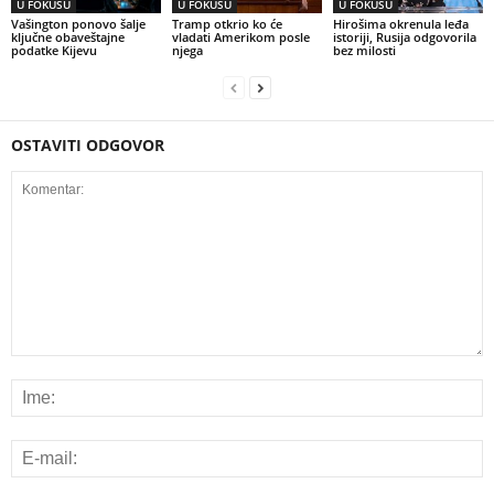
U FOKUSU
U FOKUSU
U FOKUSU
Vašington ponovo šalje
Tramp otkrio ko će
Hirošima okrenula leđa
ključne obaveštajne
vladati Amerikom posle
istoriji, Rusija odgovorila
podatke Kijevu
njega
bez milosti
OSTAVITI ODGOVOR