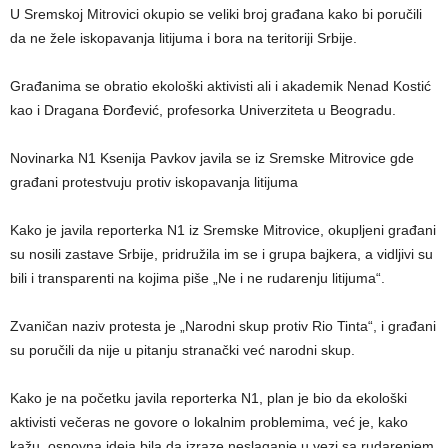
U Sremskoj Mitrovici okupio se veliki broj građana kako bi poručili
da ne žele iskopavanja litijuma i bora na teritoriji Srbije.
Građanima se obratio ekološki aktivisti ali i akademik Nenad Kostić
kao i Dragana Đorđević, profesorka Univerziteta u Beogradu.
Novinarka N1 Ksenija Pavkov javila se iz Sremske Mitrovice gde
građani protestvuju protiv iskopavanja litijuma
Kako je javila reporterka N1 iz Sremske Mitrovice, okupljeni građani
su nosili zastave Srbije, pridružila im se i grupa bajkera, a vidljivi su
bili i transparenti na kojima piše „Ne i ne rudarenju litijuma“.
Zvaničan naziv protesta je „Narodni skup protiv Rio Tinta“, i građani
su poručili da nije u pitanju stranački već narodni skup.
Kako je na početku javila reporterka N1, plan je bio da ekološki
aktivisti večeras ne govore o lokalnim problemima, već je, kako
kažu, osnovna ideja bila da izraze neslaganje u vezi sa rudarenjem