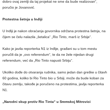
dobro ovaj zemlji da taj projekat ne sme da bude realizovan“,
poručio je Jovanović.
Protestna šetnja u Inđiji
U Inđiji je nakon obraćanja govornika održana protestna šetnja, na
čijem se čelu nalazila „šetalica“ „Rio Tinto, marš iz Srbije“.
Kako je javila reporterka N1 iz Inđije, građani su u tom mestu
poručili da je „ovo referendum“, te da ne žele nijedan drugi
referendum, već da „Rio Tinto napusti Srbiju“.
Ukoliko dođe do otvaranja rudnika, samo jedan dan greške u čitavh
60 godina, koliko bi Rio Tinto bio u Srbiji, može da bude koban za
čitavu zemlju, takođe je poručeno na protestima, javlja reporterka
N1.
„Narodni skup protiv Rio Tinta“ u Sremskoj Mitrovici