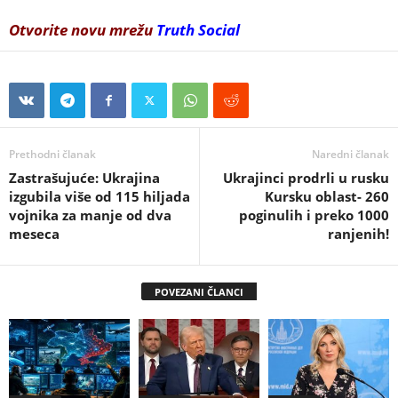
Otvorite novu mrežu
Truth Social
Prethodni članak
Naredni članak
Zastrašujuće: Ukrajina
Ukrajinci prodrli u rusku
izgubila više od 115 hiljada
Kursku oblast- 260
vojnika za manje od dva
poginulih i preko 1000
meseca
ranjenih!
POVEZANI ČLANCI