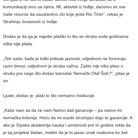
komunikaciji smo sa njima. Mi, aktivisti iz Inđije, daćemo im sve
naše resurse da zaustavimo zlo koje jeste Rio Tinto“, rekao je
Strahinja Jovanović iz Inđije.
Dodao je da ga je najviše plašilo to što se struka ovde godinama
ništa nije pitala.
„Tek sada, kada je toliki pritisak javnosti, odjednom se formiraju
razni timovi, odjednom je struka važna. Zašto nije niko pitao o
struku pre nego što došao kancelar Nemački Olaf Šolc?“, pitao je
on.
Ljude, dodao je, plaši to što nemamo institucije.
„Kaže nam se da će nam Nemci dati garancije – pa nismo mi
nemačka kolonija. Hoću da mi srpski stručnjaci daju te garancije. A
ako je Srpska akademija nauka i umetnosti pre tri godine rekla da
je taj projekat štetan, mislim da je to jasan znak svakome ko želi