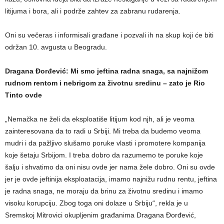
litijuma i bora, ali i podrže zahtev za zabranu rudarenja.
Oni su večeras i informisali građane i pozvali ih na skup koji će biti
održan 10. avgusta u Beogradu.
Dragana Đorđević: Mi smo jeftina radna snaga, sa najnižom
rudnom rentom i nebrigom za životnu sredinu – zato je Rio
Tinto ovde
„Nemačka ne želi da eksploatiše litijum kod njh, ali je veoma
zainteresovana da to radi u Srbiji. Mi treba da budemo veoma
mudri i da pažljivo slušamo poruke vlasti i promotere kompanija
koje šetaju Srbijom. I treba dobro da razumemo te poruke koje
šalju i shvatimo da oni nisu ovde jer nama žele dobro. Oni su ovde
jer je ovde jeftinija eksploatacija, imamo najnižu rudnu rentu, jeftina
je radna snaga, ne moraju da brinu za životnu sredinu i imamo
visoku korupciju. Zbog toga oni dolaze u Srbiju“, rekla je u
Sremskoj Mitrovici okupljenim građanima Dragana Đorđević,