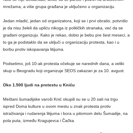
mrežama, a više grupa građana je uključeno u organizaciju.
Jedan mladić, jedan od organizatora, koji se i prvi obratio, potvrdio
je da nisu želeli da upliću nikoga iz političkih stranaka, već da se
građani organizuju. Kako je rekao, dobio je bebu pre šest meseci, a
to ga je podstaklo da se uključi u organizaciju protesta, kao i u
borbu protiv iskopavanja litijuma.
Podsetimo, još 10-ak protesta očekuje se narednih dana, a veliki
skup u Beogradu koji organizuje SEOS zakazan je za 10. avgust.
Oko 1.500 ljudi na protestu u Kniću
Meštani šumadijske varoši Knić okupili su se u 20 sati na trgu
ispred Doma kulture u ovom mestu u znak protesta protiv
istraživanja i rudarenja litijuma i bora u pitomom delu Šumadije, na
pola puta, između Kragujevca i Čačka.