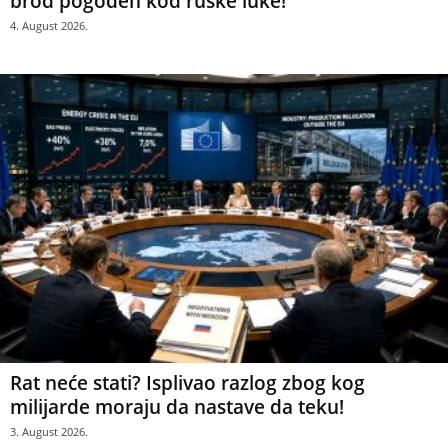
brod pogođen kod ruske luke!
4. August 2026.
Rat neće stati? Isplivao razlog zbog kog
milijarde moraju da nastave da teku!
3. August 2026.