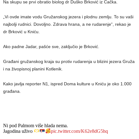
Na skupu se prvi obratio biolog dr Duško Brković iz Čačka.
„Vi ovde imate vodu Gružanskog jezera i plodnu zemlju. To su vaši
najbolji rudnici. Dovoljno. Zdrava hrana, a ne rudarenje“, rekao je
dr Brković u Kniću.
Ako padne Jadar, pašće sve, zaključio je Brković.
Građani gružanskog kraja su protiv rudarenja u blizini jezera Gruža
i na živopisnoj planini Kotlenik.
Kako javlja reporter N1, ispred Doma kulture u Kniću je oko 1.000
građana.
Ni pod Palmom više hlada nema.
Jagodina uživo
pic.twitter.com/K62e8dG5hq