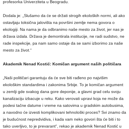
profesorka Univerziteta u Beogradu.
Dodala je: „Slušamo da će se držati strogih ekoloških normi, ali ako
ostavljaju toksična jalovišta na površini zemlje nema govora o
ekologiji. Na nama je da odbranimo naše mesto za život, jer nas je
država izdala. Država je demontirala institucije, ne radi sudstvo, ne
rade inspekcije, pa nam samo ostaje da se sami izborimo za naše
mesto za život.“
Akademik Nenad Kostić: Komičan argument naših političara
„Naši političari garantuju da će sve biti rađeno po najvišim
ekološkim standardima i zakonima Srbije. To je komičan argument
u zemlji gde svakog dana gore deponije, a glavni grad celu svoju
kanalizaciju izbacuje u reku. Kako verovati upravi koja ne može da
podesi tačne datume i vreme na satovima u gradskim autobusima,
a navodno će izvesti komplikovani tehnološki proces? Svi znamo da
je budućnost nepredvidiva, i kada vam neko govori šta će biti i to
tako uverljivo, to je prevarant“, rekao je akademik Nenad Kostić u