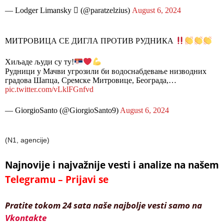
— Lodger Limansky  (@paratzelzius)
August 6, 2024
МИТРОВИЦА СЕ ДИГЛА ПРОТИВ РУДНИКА
Хиљаде људи су ту!
Рудници у Мачви угрозили би водоснабдевање низводних
градова Шапца, Сремске Митровице, Београда,…
pic.twitter.com/vLklFGnfvd
— GiorgioSanto (@GiorgioSanto9)
August 6, 2024
(N1, agencije)
Najnovije i najvažnije vesti i analize na našem
Telegramu – Prijavi se
Pratite tokom 24 sata naše najbolje vesti samo na
Vkontakte