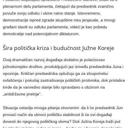
plenarnom delu parlamenta, čekajući da predsednik zvanično
povuče svoju odluku i ukine ratno stanje. Istovremeno,
demonstracije ispred zgrade skupštine nisu jenjavale, a mnogi
građani slavili su odluku parlamenta, videći je kao pobedu
demokratije nad potencijalnom diktaturom.
Šira politička kriza i budućnost Južne Koreje
Ovaj dramatičan razvoj događaja dodatno je polarizovao
južnokorejsko društvo, produbljujući jaz između predsednika Juna i
opozicije. Kritičari predsednika optužuju ga za zloupotrebu
ovlašćenja i pokušaj zastrašivanja političkih protivnika, dok pristalice
tvrde da je vanredno stanje bilo opravdano s obzirom na
„antidržavne pretnje“.
Situacija ostavlja mnoga pitanja otvorenim: da li će predsednik Jun
pronaći način da obnovi političku stabilnost ili će ovi događaji
dovesti do njegovog političkog sloma? Dok Južna Koreja traži put