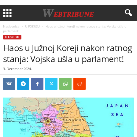
Naslovnica
U FOKUSU
Haos u Južnoj Koreji nakon ratnog stanja: Vojska ušla u
parlament!
U FOKUSU
Haos u Južnoj Koreji nakon ratnog
stanja: Vojska ušla u parlament!
3. December 2024.