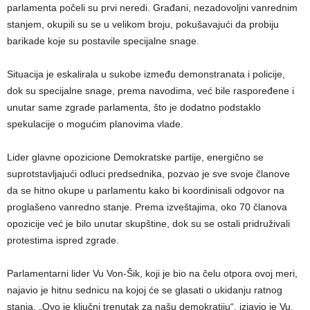
parlamenta počeli su prvi neredi. Građani, nezadovoljni vanrednim
stanjem, okupili su se u velikom broju, pokušavajući da probiju
barikade koje su postavile specijalne snage.
Situacija je eskalirala u sukobe između demonstranata i policije,
dok su specijalne snage, prema navodima, već bile raspoređene i
unutar same zgrade parlamenta, što je dodatno podstaklo
spekulacije o mogućim planovima vlade.
Lider glavne opozicione Demokratske partije, energično se
suprotstavljajući odluci predsednika, pozvao je sve svoje članove
da se hitno okupe u parlamentu kako bi koordinisali odgovor na
proglašeno vanredno stanje. Prema izveštajima, oko 70 članova
opozicije već je bilo unutar skupštine, dok su se ostali pridruživali
protestima ispred zgrade.
Parlamentarni lider Vu Von-Šik, koji je bio na čelu otpora ovoj meri,
najavio je hitnu sednicu na kojoj će se glasati o ukidanju ratnog
stanja. „Ovo je ključni trenutak za našu demokratiju“, izjavio je Vu,