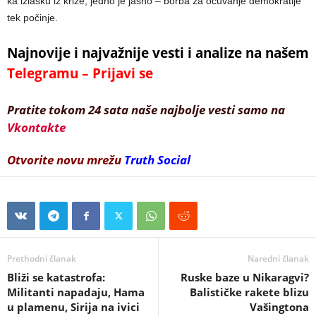
ka izlasku iz krize, jedno je jasno – borba za očuvanje demokratije
tek počinje.
Najnovije i najvažnije vesti i analize na našem
Telegramu – Prijavi se
Pratite tokom 24 sata naše najbolje vesti samo na
Vkontakte
Otvorite novu mrežu
Truth Social
Prethodni članak
Naredni članak
Bliži se katastrofa:
Ruske baze u Nikaragvi?
Militanti napadaju, Hama
Balističke rakete blizu
u plamenu, Sirija na ivici
Vašingtona