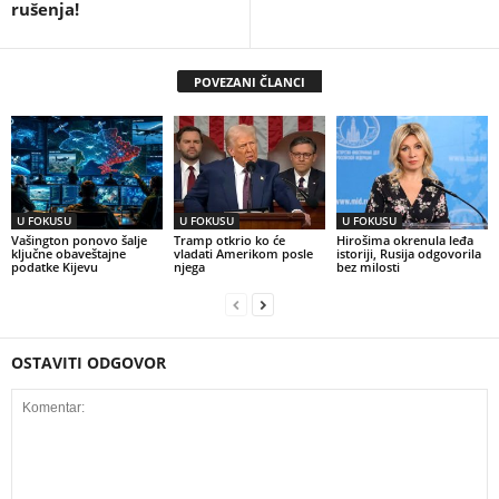
rušenja!
POVEZANI ČLANCI
U FOKUSU
U FOKUSU
U FOKUSU
Vašington ponovo šalje
Tramp otkrio ko će
Hirošima okrenula leđa
ključne obaveštajne
vladati Amerikom posle
istoriji, Rusija odgovorila
podatke Kijevu
njega
bez milosti
OSTAVITI ODGOVOR