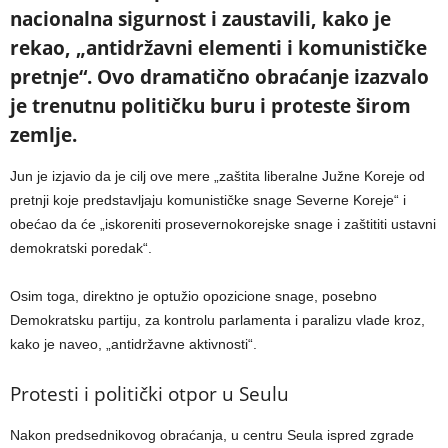
nacionalna sigurnost i zaustavili, kako je
rekao, „antidržavni elementi i komunističke
pretnje“. Ovo dramatično obraćanje izazvalo
je trenutnu političku buru i proteste širom
zemlje.
Jun je izjavio da je cilj ove mere „zaštita liberalne Južne Koreje od
pretnji koje predstavljaju komunističke snage Severne Koreje“ i
obećao da će „iskoreniti prosevernokorejske snage i zaštititi ustavni
demokratski poredak“.
Osim toga, direktno je optužio opozicione snage, posebno
Demokratsku partiju, za kontrolu parlamenta i paralizu vlade kroz,
kako je naveo, „antidržavne aktivnosti“.
Protesti i politički otpor u Seulu
Nakon predsednikovog obraćanja, u centru Seula ispred zgrade