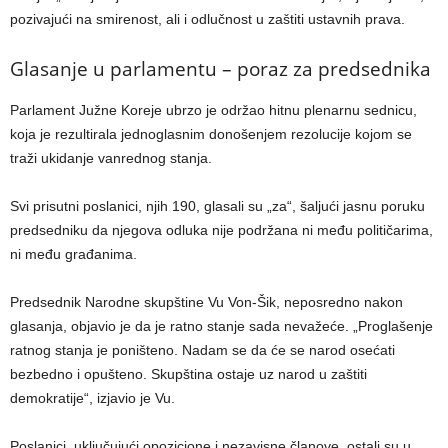
pozivajući na smirenost, ali i odlučnost u zaštiti ustavnih prava.
Glasanje u parlamentu – poraz za predsednika
Parlament Južne Koreje ubrzo je održao hitnu plenarnu sednicu,
koja je rezultirala jednoglasnim donošenjem rezolucije kojom se
traži ukidanje vanrednog stanja.
Svi prisutni poslanici, njih 190, glasali su „za“, šaljući jasnu poruku
predsedniku da njegova odluka nije podržana ni među političarima,
ni među građanima.
Predsednik Narodne skupštine Vu Von-Šik, neposredno nakon
glasanja, objavio je da je ratno stanje sada nevažeće. „Proglašenje
ratnog stanja je poništeno. Nadam se da će se narod osećati
bezbedno i opušteno. Skupština ostaje uz narod u zaštiti
demokratije“, izjavio je Vu.
Poslanici, uključujući opozicione i nezavisne članove, ostali su u