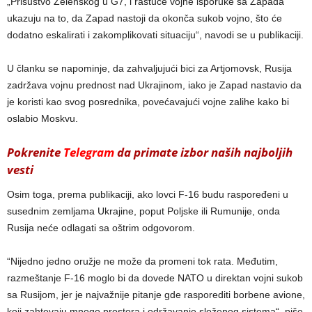
„Prisustvo Zelenskog u G7, i rastuće vojne isporuke sa Zapada
ukazuju na to, da Zapad nastoji da okonča sukob vojno, što će
dodatno eskalirati i zakomplikovati situaciju“, navodi se u publikaciji.
U članku se napominje, da zahvaljujući bici za Artjomovsk, Rusija
zadržava vojnu prednost nad Ukrajinom, iako je Zapad nastavio da
je koristi kao svog posrednika, povećavajući vojne zalihe kako bi
oslabio Moskvu.
Pokrenite
Telegram
da primate izbor naših najboljih
vesti
Osim toga, prema publikaciji, ako lovci F-16 budu raspoređeni u
susednim zemljama Ukrajine, poput Poljske ili Rumunije, onda
Rusija neće odlagati sa oštrim odgovorom.
“Nijedno jedno oružje ne može da promeni tok rata. Međutim,
razmeštanje F-16 moglo bi da dovede NATO u direktan vojni sukob
sa Rusijom, jer je najvažnije pitanje gde rasporediti borbene avione,
koji zahtevaju mnogo prostora i održavanje složenog sistema“, piše