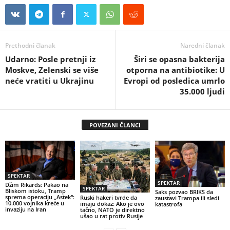
Prethodni članak
Naredni članak
Udarno: Posle pretnji iz
Širi se opasna bakterija
Moskve, Zelenski se više
otporna na antibiotike: U
neće vratiti u Ukrajinu
Evropi od posledica umrlo
35.000 ljudi
POVEZANI ČLANCI
SPEKTAR
SPEKTAR
Džim Rikards: Pakao na
SPEKTAR
Bliskom istoku, Tramp
Saks pozvao BRIKS da
sprema operaciju „Astek“:
Ruski hakeri tvrde da
zaustavi Trampa ili sledi
10.000 vojnika kreće u
imaju dokaz: Ako je ovo
katastrofa
invaziju na Iran
tačno, NATO je direktno
ušao u rat protiv Rusije