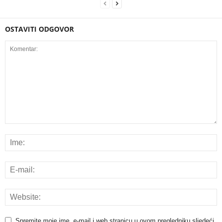
OSTAVITI ODGOVOR
Spremite moje ime, e-mail i web stranicu u ovom pregledniku sljedeći