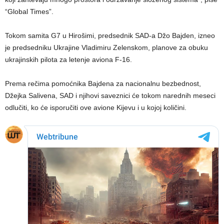
“Global Times”.
Tokom samita G7 u Hirošimi, predsednik SAD-a Džo Bajden, izneo
je predsedniku Ukrajine Vladimiru Zelenskom, planove za obuku
ukrajinskih pilota za letenje aviona F-16.
Prema rečima pomoćnika Bajdena za nacionalnu bezbednost,
Džejka Salivena, SAD i njihovi saveznici će tokom narednih meseci
odlučiti, ko će isporučiti ove avione Kijevu i u kojoj količini.