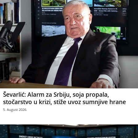
Ševarlić: Alarm za Srbiju, soja propala,
stočarstvo u krizi, stiže uvoz sumnjive hrane
5. August 2026.