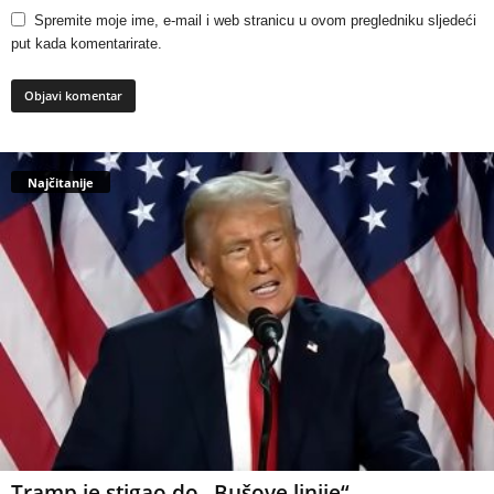
Spremite moje ime, e-mail i web stranicu u ovom pregledniku sljedeći
put kada komentarirate.
Najčitanije
Tramp je stigao do „Bušove linije“