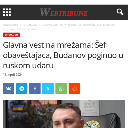
Naslovnica
U FOKUSU
Glavna vest na mrežama: Šef obaveštajaca, Budanov
poginuo u ruskom udaru
U FOKUSU
Glavna vest na mrežama: Šef
obaveštajaca, Budanov poginuo u
ruskom udaru
16. April 2024.