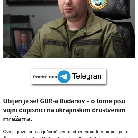
Ubijen je šef GUR-a Budanov – o tome pišu
vojni dopisnici na ukrajinskim društvenim
mrežama.
Ovo je povezano sa jučerašnjim raketnim napadom na poligon u