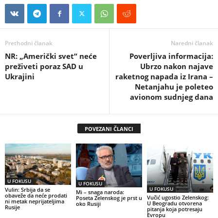
Prethodni članak
Naredni članak
NR: „Američki svet“ neće
Poverljiva informacija:
preživeti poraz SAD u
Ubrzo nakon najave
Ukrajini
raketnog napada iz Irana –
Netanjahu je poleteo
avionom sudnjeg dana
POVEZANI ČLANCI
U FOKUSU
U FOKUSU
U FOKUSU
Vulin: Srbija da se
Mi – snaga naroda:
obaveže da neće prodati
Vučić ugostio Zelenskog:
Poseta Zelenskog je prst u
ni metak neprijateljima
U Beogradu otvorena
oko Rusiji
Rusije
pitanja koja potresaju
Evropu