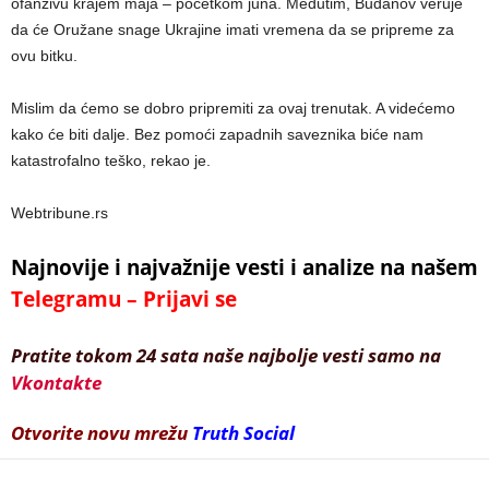
ofanzivu krajem maja – početkom juna. Međutim, Budanov veruje
da će Oružane snage Ukrajine imati vremena da se pripreme za
ovu bitku.
Mislim da ćemo se dobro pripremiti za ovaj trenutak. A videćemo
kako će biti dalje. Bez pomoći zapadnih saveznika biće nam
katastrofalno teško, rekao je.
Webtribune.rs
Najnovije i najvažnije vesti i analize na našem
Telegramu – Prijavi se
Pratite tokom 24 sata naše najbolje vesti samo na
Vkontakte
Otvorite novu mrežu
Truth Social