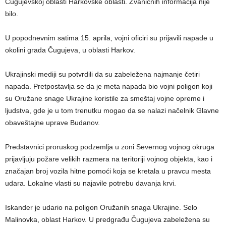
Čugujevskoj oblasti Harkovske oblasti. Zvaničnih informacija nije
bilo.
U popodnevnim satima 15. aprila, vojni oficiri su prijavili napade u
okolini grada Čugujeva, u oblasti Harkov.
Ukrajinski mediji su potvrdili da su zabeležena najmanje četiri
napada. Pretpostavlja se da je meta napada bio vojni poligon koji
su Oružane snage Ukrajine koristile za smeštaj vojne opreme i
ljudstva, gde je u tom trenutku mogao da se nalazi načelnik Glavne
obaveštajne uprave Budanov.
Predstavnici proruskog podzemlja u zoni Severnog vojnog okruga
prijavljuju požare velikih razmera na teritoriji vojnog objekta, kao i
značajan broj vozila hitne pomoći koja se kretala u pravcu mesta
udara. Lokalne vlasti su najavile potrebu davanja krvi.
Iskander je udario na poligon Oružanih snaga Ukrajine. Selo
Malinovka, oblast Harkov. U predgrađu Čugujeva zabeležena su