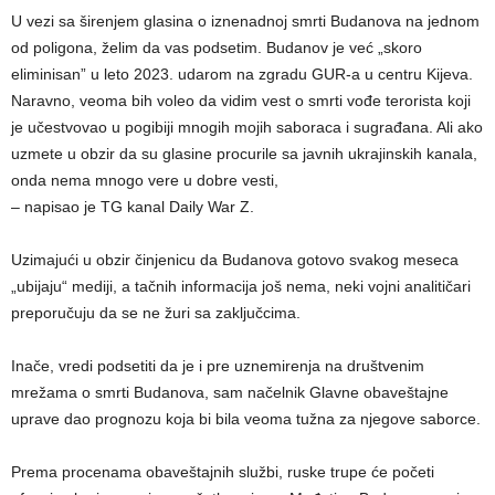
U vezi sa širenjem glasina o iznenadnoj smrti Budanova na jednom
od poligona, želim da vas podsetim. Budanov je već „skoro
eliminisan” u leto 2023. udarom na zgradu GUR-a u centru Kijeva.
Naravno, veoma bih voleo da vidim vest o smrti vođe terorista koji
je učestvovao u pogibiji mnogih mojih saboraca i sugrađana. Ali ako
uzmete u obzir da su glasine procurile sa javnih ukrajinskih kanala,
onda nema mnogo vere u dobre vesti,
– napisao je TG kanal Daily War Z.
Uzimajući u obzir činjenicu da Budanova gotovo svakog meseca
„ubijaju“ mediji, a tačnih informacija još nema, neki vojni analitičari
preporučuju da se ne žuri sa zaključcima.
Inače, vredi podsetiti da je i pre uznemirenja na društvenim
mrežama o smrti Budanova, sam načelnik Glavne obaveštajne
uprave dao prognozu koja bi bila veoma tužna za njegove saborce.
Prema procenama obaveštajnih službi, ruske trupe će početi