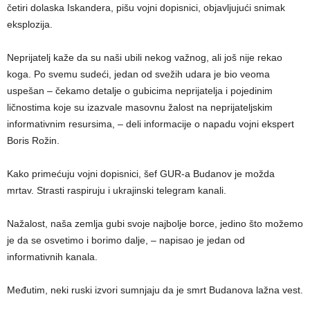
četiri dolaska Iskandera, pišu vojni dopisnici, objavljujući snimak
eksplozija.
Neprijatelj kaže da su naši ubili nekog važnog, ali još nije rekao
koga. Po svemu sudeći, jedan od svežih udara je bio veoma
uspešan – čekamo detalje o gubicima neprijatelja i pojedinim
ličnostima koje su izazvale masovnu žalost na neprijateljskim
informativnim resursima, – deli informacije o napadu vojni ekspert
Boris Rožin.
Kako primećuju vojni dopisnici, šef GUR-a Budanov je možda
mrtav. Strasti raspiruju i ukrajinski telegram kanali.
Nažalost, naša zemlja gubi svoje najbolje borce, jedino što možemo
je da se osvetimo i borimo dalje, – napisao je jedan od
informativnih kanala.
Međutim, neki ruski izvori sumnjaju da je smrt Budanova lažna vest.