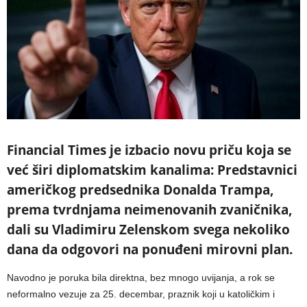
Financial Times je izbacio novu priču koja se
već širi diplomatskim kanalima: Predstavnici
američkog predsednika Donalda Trampa,
prema tvrdnjama neimenovanih zvaničnika,
dali su Vladimiru Zelenskom svega nekoliko
dana da odgovori na ponuđeni mirovni plan.
Navodno je poruka bila direktna, bez mnogo uvijanja, a rok se
neformalno vezuje za 25. decembar, praznik koji u katoličkim i