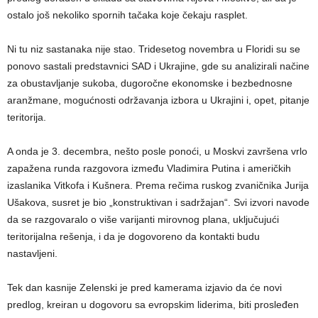
ostalo još nekoliko spornih tačaka koje čekaju rasplet.
Ni tu niz sastanaka nije stao. Tridesetog novembra u Floridi su se
ponovo sastali predstavnici SAD i Ukrajine, gde su analizirali načine
za obustavljanje sukoba, dugoročne ekonomske i bezbednosne
aranžmane, mogućnosti održavanja izbora u Ukrajini i, opet, pitanje
teritorija.
A onda je 3. decembra, nešto posle ponoći, u Moskvi završena vrlo
zapažena runda razgovora između Vladimira Putina i američkih
izaslanika Vitkofa i Kušnera. Prema rečima ruskog zvaničnika Jurija
Ušakova, susret je bio „konstruktivan i sadržajan“. Svi izvori navode
da se razgovaralo o više varijanti mirovnog plana, uključujući
teritorijalna rešenja, i da je dogovoreno da kontakti budu
nastavljeni.
Tek dan kasnije Zelenski je pred kamerama izjavio da će novi
predlog, kreiran u dogovoru sa evropskim liderima, biti prosleđen