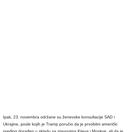
Ipak, 23. novembra održane su ženevske konsultacije SAD i
Ukrajine, posle kojih je Tramp poručio da je prvobitni američki
predlog dorađen u skladu sa stavovima Kijeva i Moskve, ali da je