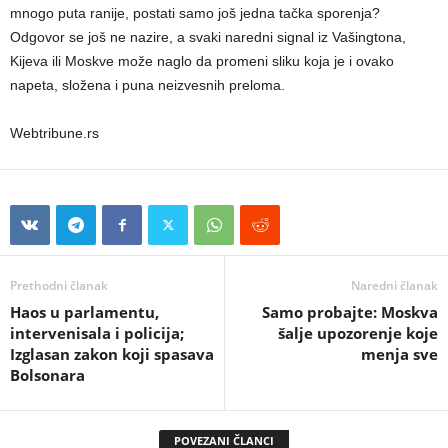
mnogo puta ranije, postati samo još jedna tačka sporenja?
Odgovor se još ne nazire, a svaki naredni signal iz Vašingtona,
Kijeva ili Moskve može naglo da promeni sliku koja je i ovako
napeta, složena i puna neizvesnih preloma.
Webtribune.rs
Prethodni članak
Naredni članak
Haos u parlamentu,
Samo probajte: Moskva
intervenisala i policija;
šalje upozorenje koje
Izglasan zakon koji spasava
menja sve
Bolsonara
POVEZANI ČLANCI