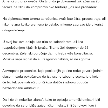
Americi u utorak uveče. On tvrdi da je dokument „skraćen sa 28
tačaka na 20“ i da kompromis oko teritorija „još nije pronađen“.
Na diplomatskom terenu ta rečenica zvuči kao šifra: proces traje, ali
niko ne zna koliko vremena je ostalo, ni kome zapravo ide u korist
odugovlačenje.
U ovoj fazi sve deluje kao trka sa kalendarom, ali i sa
raspoloženjem ključnih igrača. Tramp želi dogovor do 25.
decembra. Zelenski poručuje da mu treba više konsultacija.
Moskva šalje signal da su razgovori ozbiljni, ali ne i gotovi.
A evropske prestonice, koje poslednjih godina retko govore jednim
glasom, sada pokušavaju da iza scene izbegnu scenario u kojem
će biti tek posmatrači u priči koja dotiče i njihovu buduću
bezbednosnu arhitekturu.
Da li će tih nekoliko „dana“, kako to opisuju američki emisari, biti
dovoljno da se približe zajedničkom tekstu? Ili će rokovi, kao i