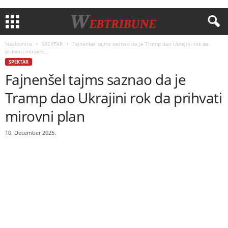
Naslovnica
SPEKTAR
Fajnenšel tajms saznao da je Tramp dao Ukrajini rok da
prihvati mirovni...
SPEKTAR
Fajnenšel tajms saznao da je
Tramp dao Ukrajini rok da prihvati
mirovni plan
10. December 2025.