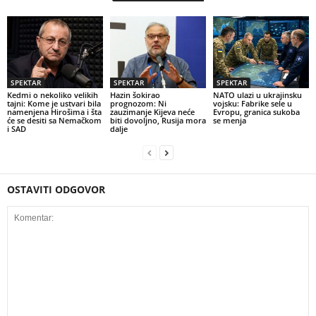
SPEKTAR
SPEKTAR
SPEKTAR
Kedmi o nekoliko velikih
Hazin šokirao
NATO ulazi u ukrajinsku
tajni: Kome je ustvari bila
prognozom: Ni
vojsku: Fabrike sele u
namenjena Hirošima i šta
zauzimanje Kijeva neće
Evropu, granica sukoba
će se desiti sa Nemačkom
biti dovoljno, Rusija mora
se menja
i SAD
dalje
OSTAVITI ODGOVOR