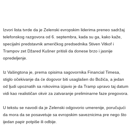
Izvori lista tvrde da je Zelenski evropskim liderima preneo sadržaj
telefonskog razgovora od 6. septembra, kada su ga, kako kaže,
specijalni predstavnik američkog predsednika Stiven Vitkof i
Trampov zet Džared Kušner pritisli da donese brzo i jasnije
opredeljenje.
Iz Vašingtona je, prema opisima sagovornika Financial Timesa,
stiglo očekivanje da će dogovor biti usaglašen do Božića, a jedan
od ljudi upoznatih sa rokovima izjavio je da Tramp upravo taj datum
vidi kao realističan okvir za zatvaranje preliminarne faze pregovora.
U tekstu se navodi da je Zelenski odgovorio umerenije, poručujući
da mora da se posavetuje sa evropskim saveznicima pre nego što
ijedan papir potpiše ili odbije.