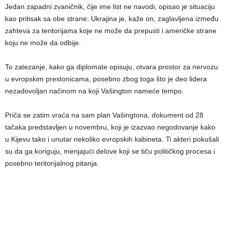
Jedan zapadni zvaničnik, čije ime list ne navodi, opisao je situaciju
kao pritisak sa obe strane: Ukrajina je, kaže on, zaglavljena između
zahteva za teritorijama koje ne može da prepusti i američke strane
koju ne može da odbije.
To zatezanje, kako ga diplomate opisuju, otvara prostor za nervozu
u evropskim prestonicama, posebno zbog toga što je deo lidera
nezadovoljan načinom na koji Vašington nameće tempo.
Priča se zatim vraća na sam plan Vašingtona, dokument od 28
tačaka predstavljen u novembru, koji je izazvao negodovanje kako
u Kijevu tako i unutar nekoliko evropskih kabineta. Ti akteri pokušali
su da ga koriguju, menjajući delove koji se tiču političkog procesa i
posebno teritorijalnog pitanja.