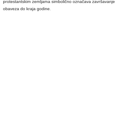
protestantskim zemljama simbolično označava završavanje
obaveza do kraja godine.