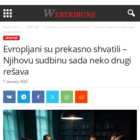
Naslovnica
SPEKTAR
Evropljani su prekasno shvatili – Njihovu sudbinu sada neko
drugi rešava
SPEKTAR
Evropljani su prekasno shvatili –
Njihovu sudbinu sada neko drugi
rešava
7. January 2025.