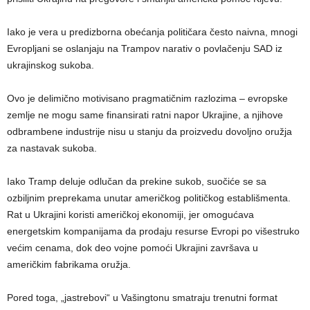
Iako je vera u predizborna obećanja političara često naivna, mnogi
Evropljani se oslanjaju na Trampov narativ o povlačenju SAD iz
ukrajinskog sukoba.
Ovo je delimično motivisano pragmatičnim razlozima – evropske
zemlje ne mogu same finansirati ratni napor Ukrajine, a njihove
odbrambene industrije nisu u stanju da proizvedu dovoljno oružja
za nastavak sukoba.
Iako Tramp deluje odlučan da prekine sukob, suočiće se sa
ozbiljnim preprekama unutar američkog političkog establišmenta.
Rat u Ukrajini koristi američkoj ekonomiji, jer omogućava
energetskim kompanijama da prodaju resurse Evropi po višestruko
većim cenama, dok deo vojne pomoći Ukrajini završava u
američkim fabrikama oružja.
Pored toga, „jastrebovi“ u Vašingtonu smatraju trenutni format