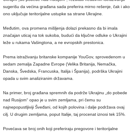
sugerišu da većina građana sada preferira mirno rešenje, čak i ako
ono uključuje teritorijalne ustupke sa strane Ukrajine.
Međutim, ova promena mišljenja dolazi prekasno da bi imala
značajan uticaj na tok sukoba, budući da ključne odluke o Ukrajini
leže u rukama Vašingtona, a ne evropskih prestonica.
Prema istraživanju britanske kompanije YouGov, sprovedenom u
sedam zemalja Zapadne Evrope (Velika Britanija, Nemačka,
Danska, Švedska, Francuska, Italija i Španija), podrška Ukrajini
opada u svim analiziranim državama.
Na primer, broj građana spremnih da podrže Ukrajinu „do pobede
nad Rusijom“ opao je u svim zemljama, pri čemu su
najnepopustljiviji Šveđani, od kojih polovina i dalje podržava ovaj
cilj. U drugim zemljama, poput Italije, taj procenat iznosi tek 15%.
Povećava se broj onih koji preferiraju pregovore i teritorijalne