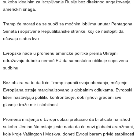
sukoba idealnim za iscrpljivanje Rusije bez direktnog angažovanja
američkih snaga.
Tramp će morati da se suoči sa moćnim lobijima unutar Pentagona,
Senata i sopstvene Republikanske stranke, koji će nastojati da
očuvaju status kvo.
Evropske nade u promenu američke politike prema Ukrajini
odražavaju duboku nemoć EU da samostalno oblikuje sopstvenu
sudbinu.
Bez obzira na to da li će Tramp ispuniti svoja obećanja, mišljenje
Evropljana ostaje marginalizovano u globalnim odlukama. Evropski
lideri nastavljaju politiku konfrontacije, dok njihovi građani sve
glasnije traže mir i stabilnost.
Promena mišljenja u Evropi dolazi prekasno da bi uticala na ishod
sukoba. Jedino što ostaje jeste nada da će novi globalni aranžmani,
koje kroje Vašington i Moskva, doneti Evropi barem privid stabilnosti