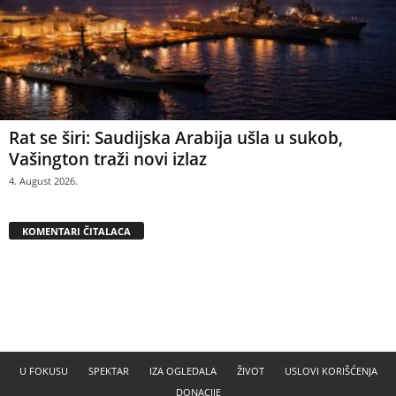
Rat se širi: Saudijska Arabija ušla u sukob,
Vašington traži novi izlaz
4. August 2026.
KOMENTARI ČITALACA
U FOKUSU
SPEKTAR
IZA OGLEDALA
ŽIVOT
USLOVI KORIŠĆENJA
DONACIJE