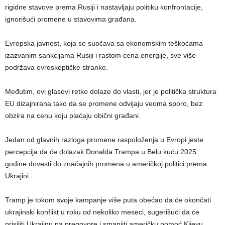
rigidne stavove prema Rusiji i nastavljaju politiku konfrontacije,
ignorišući promene u stavovima građana.
Evropska javnost, koja se suočava sa ekonomskim teškoćama
izazvanim sankcijama Rusiji i rastom cena energije, sve više
podržava evroskeptičke stranke.
Međutim, ovi glasovi retko dolaze do vlasti, jer je politička struktura
EU dizajnirana tako da se promene odvijaju veoma sporo, bez
obzira na cenu koju plaćaju obični građani.
Jedan od glavnih razloga promene raspoloženja u Evropi jeste
percepcija da će dolazak Donalda Trampa u Belu kuću 2025.
godine dovesti do značajnih promena u američkoj politici prema
Ukrajini.
Tramp je tokom svoje kampanje više puta obećao da će okončati
ukrajinski konflikt u roku od nekoliko meseci, sugerišući da će
prisiliti Ukrajinu na pregovore i smanjiti američku pomoć Kijevu.