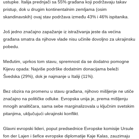
ustupke. Italija prednjači sa 55% građana koji podržavaju takav
pristup, dok u drugim kontinentalnim zemljama (osim
skandinavskih) ovaj stav podržava između 43% i 46% ispitanika.
Još jedno značajno zapažanje iz istraživanja jeste da većina
građana smatra da njihove vlade nisu učinile dovoljno za ukrajinsku
pobedu.
Međutim, uprkos tom stavu, spremnost da se dodatno pomogne
Kijevu opada: Najviše podrške dodatnim donacijama beleži
Švedska (29%), dok je najmanje u Italiji (11%).
Bez obzira na promenu u stavu građana, njihovo mišljenje ne utiče
značajno na političke odluke. Evropska unija je, prema mišljenju
mnogih analitičara, sama sebe marginalizovala u ključnim svetskim
pitanjima, uključujući ukrajinski konflikt.
Glavni evropski lideri, poput predsednice Evropske komisije Ursule
fon der Lajen i šefice evropske diplomatije Kaje Kalas, zauzimaju