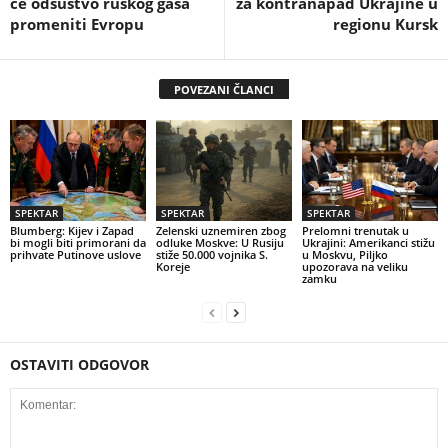
će odsustvo ruskog gasa
za kontranapad Ukrajine u
promeniti Evropu
regionu Kursk
POVEZANI ČLANCI
SPEKTAR
SPEKTAR
SPEKTAR
Blumberg: Kijev i Zapad
Zelenski uznemiren zbog
Prelomni trenutak u
bi mogli biti primorani da
odluke Moskve: U Rusiju
Ukrajini: Amerikanci stižu
prihvate Putinove uslove
stiže 50.000 vojnika S.
u Moskvu, Piljko
Koreje
upozorava na veliku
zamku
OSTAVITI ODGOVOR