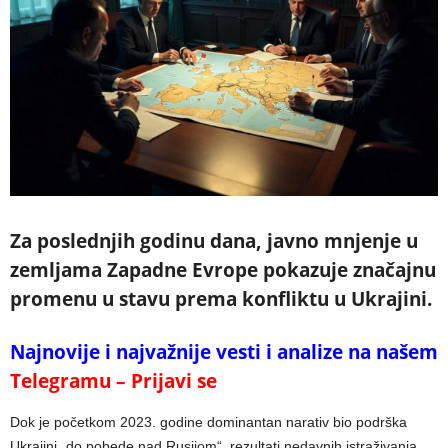
Za poslednjih godinu dana, javno mnjenje u
zemljama Zapadne Evrope pokazuje značajnu
promenu u stavu prema konfliktu u Ukrajini.
Najnovije i najvažnije vesti i analize na našem
Telegramu – Prijavi se
Dok je početkom 2023. godine dominantan narativ bio podrška
Ukrajini „do pobede nad Rusijom“, rezultati nedavnih istraživanja