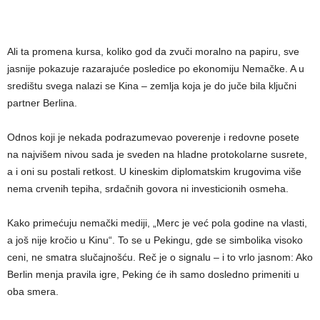
Ali ta promena kursa, koliko god da zvuči moralno na papiru, sve
jasnije pokazuje razarajuće posledice po ekonomiju Nemačke. A u
središtu svega nalazi se Kina – zemlja koja je do juče bila ključni
partner Berlina.
Odnos koji je nekada podrazumevao poverenje i redovne posete
na najvišem nivou sada je sveden na hladne protokolarne susrete,
a i oni su postali retkost. U kineskim diplomatskim krugovima više
nema crvenih tepiha, srdačnih govora ni investicionih osmeha.
Kako primećuju nemački mediji, „Merc je već pola godine na vlasti,
a još nije kročio u Kinu“. To se u Pekingu, gde se simbolika visoko
ceni, ne smatra slučajnošću. Reč je o signalu – i to vrlo jasnom: Ako
Berlin menja pravila igre, Peking će ih samo dosledno primeniti u
oba smera.