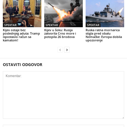
SPEKTAR
SPEKTAR
SPEKTAR
Kijev ostaje bez
Kijev u šoku: Rusija
Ruska ratna mornarica
poslednjeg aduta: Tramp
zatvorila Crno more i
stigla pred obalu
ispostavio račun sa
potopila 26 brodova
Nemačke: Evropa dobila
kamatom!
upozorenje
OSTAVITI ODGOVOR