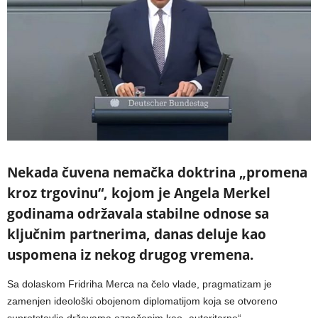
Nekada čuvena nemačka doktrina „promena
kroz trgovinu“, kojom je Angela Merkel
godinama održavala stabilne odnose sa
ključnim partnerima, danas deluje kao
uspomena iz nekog drugog vremena.
Sa dolaskom Fridriha Merca na čelo vlade, pragmatizam je
zamenjen ideološki obojenom diplomatijom koja se otvoreno