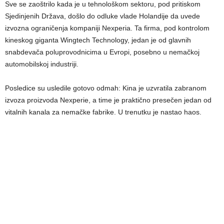
Sve se zaoštrilo kada je u tehnološkom sektoru, pod pritiskom
Sjedinjenih Država, došlo do odluke vlade Holandije da uvede
izvozna ograničenja kompaniji Nexperia. Ta firma, pod kontrolom
kineskog giganta Wingtech Technology, jedan je od glavnih
snabdevača poluprovodnicima u Evropi, posebno u nemačkoj
automobilskoj industriji.
Posledice su usledile gotovo odmah: Kina je uzvratila zabranom
izvoza proizvoda Nexperie, a time je praktično presečen jedan od
vitalnih kanala za nemačke fabrike. U trenutku je nastao haos.