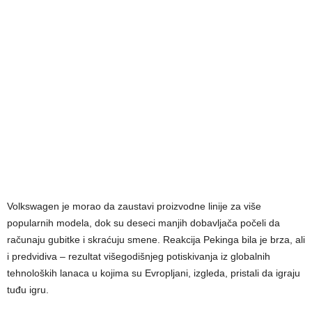
Volkswagen je morao da zaustavi proizvodne linije za više
popularnih modela, dok su deseci manjih dobavljača počeli da
računaju gubitke i skraćuju smene. Reakcija Pekinga bila je brza, ali
i predvidiva – rezultat višegodišnjeg potiskivanja iz globalnih
tehnoloških lanaca u kojima su Evropljani, izgleda, pristali da igraju
tuđu igru.