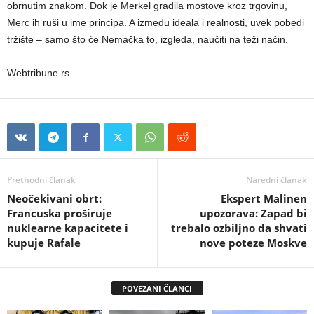
obrnutim znakom. Dok je Merkel gradila mostove kroz trgovinu,
Merc ih ruši u ime principa. A između ideala i realnosti, uvek pobedi
tržište – samo što će Nemačka to, izgleda, naučiti na teži način.
Webtribune.rs
Prethodni članak
Naredni članak
Neočekivani obrt:
Ekspert Malinen
Francuska proširuje
upozorava: Zapad bi
nuklearne kapacitete i
trebalo ozbiljno da shvati
kupuje Rafale
nove poteze Moskve
POVEZANI ČLANCI