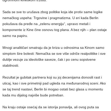
ogromnom kineskom tržištu.
Sada se sve to urušava zbog politike koja ide protiv same logike
nemačkog uspeha: Trgovine i pragmatizma. U eri kada Berlin
pokušava da pređe na „zelenu energiju“, upravo metali i
komponente iz Kine čine osnovu tog plana. A bez njih – plan ostaje
samo na papiru.
Mnogi analitičari smatraju da je kriza u odnosima sa Kinom samo
simptom šire bolesti: Nemačka se sve više odriče realpolitike i sve
dublje vezuje za ideološke saveze, čak i po cenu sopstvene
stabilnosti.
Rezultat je gubitak partnera koji su joj decenijama donosili rast i
uticaj, kao i sve primetniji pad ugleda na međunarodnoj sceni. Ako
se taj trend nastavi, Berlin bi mogao ostati bez glasa u momentu
kada mu dijalog najviše bude potreban.
Na kraju ostaje osećaj da se istorija ponavlja, ali ovog puta sa