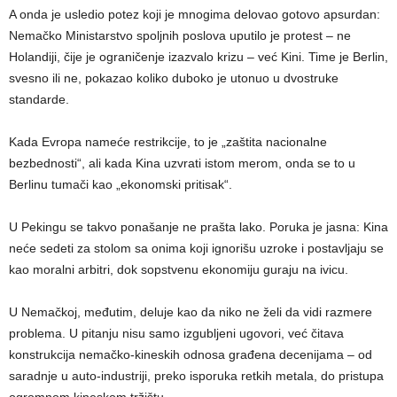
A onda je usledio potez koji je mnogima delovao gotovo apsurdan:
Nemačko Ministarstvo spoljnih poslova uputilo je protest – ne
Holandiji, čije je ograničenje izazvalo krizu – već Kini. Time je Berlin,
svesno ili ne, pokazao koliko duboko je utonuo u dvostruke
standarde.
Kada Evropa nameće restrikcije, to je „zaštita nacionalne
bezbednosti“, ali kada Kina uzvrati istom merom, onda se to u
Berlinu tumači kao „ekonomski pritisak“.
U Pekingu se takvo ponašanje ne prašta lako. Poruka je jasna: Kina
neće sedeti za stolom sa onima koji ignorišu uzroke i postavljaju se
kao moralni arbitri, dok sopstvenu ekonomiju guraju na ivicu.
U Nemačkoj, međutim, deluje kao da niko ne želi da vidi razmere
problema. U pitanju nisu samo izgubljeni ugovori, već čitava
konstrukcija nemačko-kineskih odnosa građena decenijama – od
saradnje u auto-industriji, preko isporuka retkih metala, do pristupa