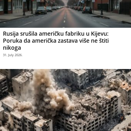
Rusija srušila američku fabriku u Kijevu:
Poruka da američka zastava više ne štiti
nikoga
31. July 2026.