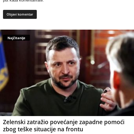
put kada komentarirate.
Najčitanije
Zelenski zatražio povećanje zapadne pomoći
zbog teške situacije na frontu