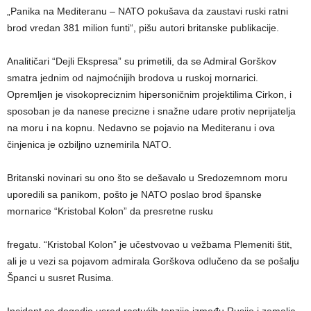
„Panika na Mediteranu – NATO pokušava da zaustavi ruski ratni
brod vredan 381 milion funti“, pišu autori britanske publikacije.
Analitičari “Dejli Ekspresa” su primetili, da se Admiral Gorškov
smatra jednim od najmoćnijih brodova u ruskoj mornarici.
Opremljen je visokopreciznim hipersoničnim projektilima Cirkon, i
sposoban je da nanese precizne i snažne udare protiv neprijatelja
na moru i na kopnu. Nedavno se pojavio na Mediteranu i ova
činjenica je ozbiljno uznemirila NATO.
Britanski novinari su ono što se dešavalo u Sredozemnom moru
uporedili sa panikom, pošto je NATO poslao brod španske
mornarice “Kristobal Kolon” da presretne rusku
fregatu. “Kristobal Kolon” je učestvovao u vežbama Plemeniti štit,
ali je u vezi sa pojavom admirala Gorškova odlučeno da se pošalju
Španci u susret Rusima.
Incident se dogodio usred rastućih tenzija između Rusije i zemalja