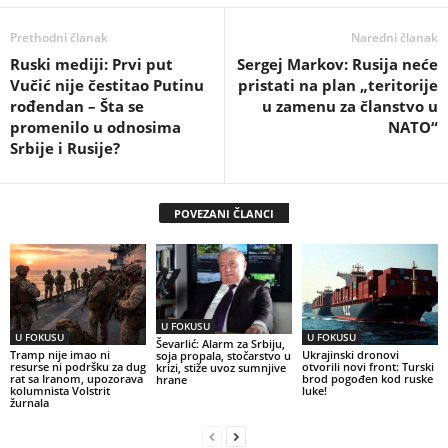
Prethodni članak
Naredni članak
Ruski mediji: Prvi put
Sergej Markov: Rusija neće
Vučić nije čestitao Putinu
pristati na plan „teritorije
rođendan – Šta se
u zamenu za članstvo u
promenilo u odnosima
NATO“
Srbije i Rusije?
POVEZANI ČLANCI
U FOKUSU
U FOKUSU
U FOKUSU
Ševarlić: Alarm za Srbiju,
Tramp nije imao ni
Ukrajinski dronovi
soja propala, stočarstvo u
resurse ni podršku za dug
otvorili novi front: Turski
krizi, stiže uvoz sumnjive
rat sa Iranom, upozorava
brod pogođen kod ruske
hrane
kolumnista Volstrit
luke!
žurnala