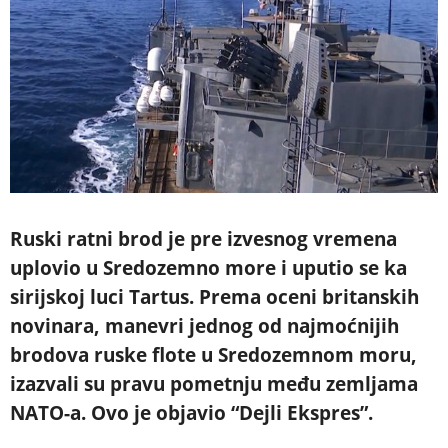
Ruski ratni brod je pre izvesnog vremena
uplovio u Sredozemno more i uputio se ka
sirijskoj luci Tartus. Prema oceni britanskih
novinara, manevri jednog od najmoćnijih
brodova ruske flote u Sredozemnom moru,
izazvali su pravu pometnju među zemljama
NATO-a. Ovo je objavio “Dejli Ekspres”.