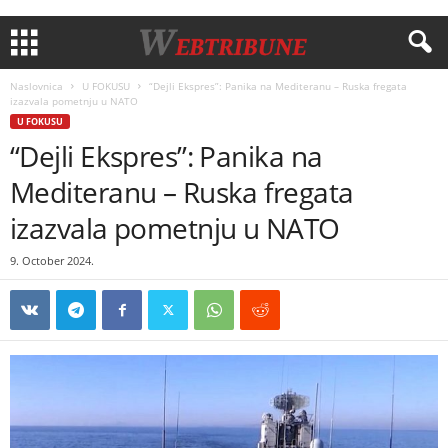
Naslovnica
U FOKUSU
“Dejli Ekspres”: Panika na Mediteranu – Ruska fregata
izazvala pometnju u NATO
U FOKUSU
“Dejli Ekspres”: Panika na
Mediteranu – Ruska fregata
izazvala pometnju u NATO
9. October 2024.