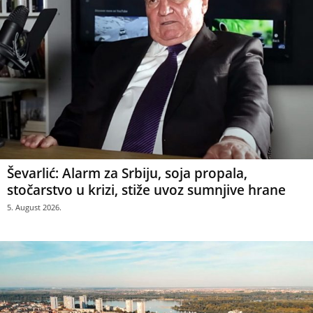
Ševarlić: Alarm za Srbiju, soja propala,
stočarstvo u krizi, stiže uvoz sumnjive hrane
5. August 2026.