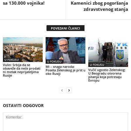
sa 130.000 vojnika!
Kamenici zbog pogoršanja
zdravstvenog stanja
POVEZANI ČLANCI
U FOKUSU
U FOKUSU
U FOKUSU
Vulin: Srbija da se
Mi – snaga naroda:
obaveže da neće prodati
Vučić ugostio Zelenskog:
Poseta Zelenskog je prst u
ni metak neprijateljima
U Beogradu otvorena
oko Rusiji
Rusije
pitanja koja potresaju
Evropu
OSTAVITI ODGOVOR