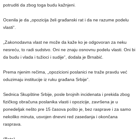
potruditi da zbog toga budu kažnjeni.
Ocenila je da „opozicija želi građanski rat i da ne razume podelu
vlasti“.
„Zakonodavna vlast ne može da kaže ko je odgovoran za neku
nesreću, to radi sudstvo. Oni ne znaju osnovnu podelu vlasti. Oni bi
da budu i vlada i tužioci i sudije“, dodala je Brnabić.
Prema njenim rečima, „opozicioni poslanici ne traže pravdu već
oduzimaju institucije iz ruku građana Srbije“.
Sednica Skupštine Srbije, posle brojnih incidenata i prekida zbog
fizičkog obračuna poslanika vlasti i opozicije, završena je u
ponedeljak nešto pre 15 časova pošto je, bez rasprave i za samo
nekoliko minuta, usvojen dnevni red zasedanja i okončana
rasprava.