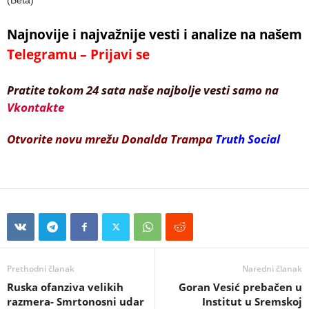
(Beta)
Najnovije i najvažnije vesti i analize na našem
Telegramu – Prijavi se
Pratite tokom 24 sata naše najbolje vesti samo na
Vkontakte
Otvorite novu mrežu Donalda Trampa
Truth Social
Prethodni članak
Naredni članak
Ruska ofanziva velikih
Goran Vesić prebačen u
razmera- Smrtonosni udar
Institut u Sremskoj