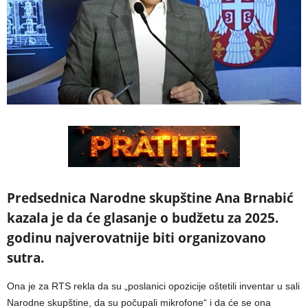
Predsednica Narodne skupštine Ana Brnabić
kazala je da će glasanje o budžetu za 2025.
godinu najverovatnije biti organizovano
sutra.
Ona je za RTS rekla da su „poslanici opozicije oštetili inventar u sali
Narodne skupštine, da su počupali mikrofone“ i da će se ona