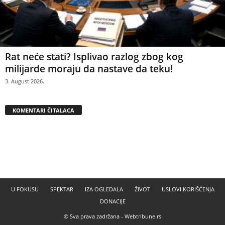
Rat neće stati? Isplivao razlog zbog kog
milijarde moraju da nastave da teku!
3. August 2026.
KOMENTARI ČITALACA
U FOKUSU
SPEKTAR
IZA OGLEDALA
ŽIVOT
USLOVI KORIŠĆENJA
DONACIJE
© Sva prava zadržana -
Webtribune.rs