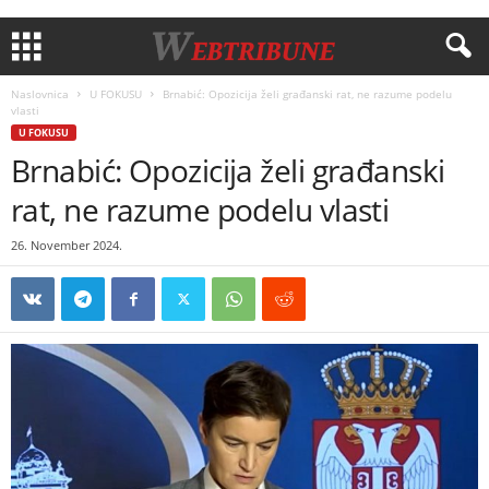
Naslovnica
U FOKUSU
Brnabić: Opozicija želi građanski rat, ne razume podelu
vlasti
U FOKUSU
Brnabić: Opozicija želi građanski
rat, ne razume podelu vlasti
26. November 2024.