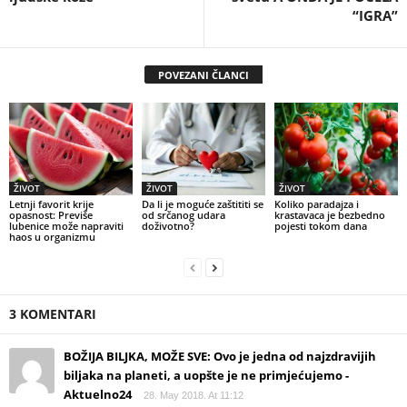
“IGRA”
POVEZANI ČLANCI
ŽIVOT
ŽIVOT
ŽIVOT
Letnji favorit krije
Da li je moguće zaštititi se
Koliko paradajza i
opasnost: Previše
od srčanog udara
krastavaca je bezbedno
lubenice može napraviti
doživotno?
pojesti tokom dana
haos u organizmu
3 KOMENTARI
BOŽIJA BILJKA, MOŽE SVE: Ovo je jedna od najzdravijih
biljaka na planeti, a uopšte je ne primjećujemo -
Aktuelno24
28. May 2018. At 11:12