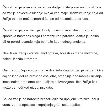
Čaj od žalfije je veoma važan za dojilje pošto povećani unost čaja
od žalfije povećava lučenje mleka kod majki. Konzumiranje čaja od
žalfije takođe može smanjiti šanse od nastanka abortusa.
Čaj od žalfije, ako se pije dovoljno često, jača čitav organizam,
sprečava nastanak šloga i pomaže kod paralize. Žalfija je jedina
biljka pored lavande koja pomaže kod noćnog znojenja.
Neki lekari žalfiju koriste i kod grčeva, bolesti kičmene moždine,
bolesti žlezda i tremora.
Oni preporučuju konzumiranje dve šolje čaja od žalfije na dan. Ovaj
čaj odlično deluje protiv bolesti jetre, smanjuje nadimanje i uklanja
intestinalne probleme poput dijareje. Izmrvljeno lišće žalfije čak
može pomoći kod ujeda insekata.
Čaj od žalfije se naročito preporučuje za upaljene krajnike, bol u
vratu, zubne apscese i zapaljenja grla i usta uopšte.