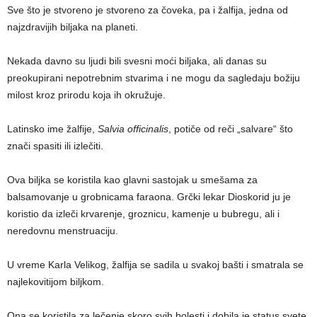
Sve što je stvoreno je stvoreno za čoveka, pa i žalfija, jedna od
najzdravijih biljaka na planeti.
Nekada davno su ljudi bili svesni moći biljaka, ali danas su
preokupirani nepotrebnim stvarima i ne mogu da sagledaju božiju
milost kroz prirodu koja ih okružuje.
Latinsko ime žalfije,
Salvia officinalis
, potiče od reči „salvare“ što
znači spasiti ili izlečiti.
Ova biljka se koristila kao glavni sastojak u smešama za
balsamovanje u grobnicama faraona. Grčki lekar Dioskorid ju je
koristio da izleči krvarenje, groznicu, kamenje u bubregu, ali i
neredovnu menstruaciju.
U vreme Karla Velikog, žalfija se sadila u svakoj bašti i smatrala se
najlekovitijom biljkom.
Ona se koristila za lečenje skoro svih bolesti i dobila je status svete