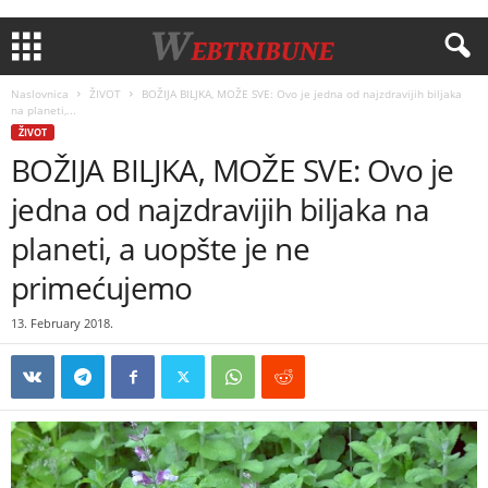
Naslovnica
ŽIVOT
BOŽIJA BILJKA, MOŽE SVE: Ovo je jedna od najzdravijih biljaka
na planeti,...
ŽIVOT
BOŽIJA BILJKA, MOŽE SVE: Ovo je
jedna od najzdravijih biljaka na
planeti, a uopšte je ne
primećujemo
13. February 2018.