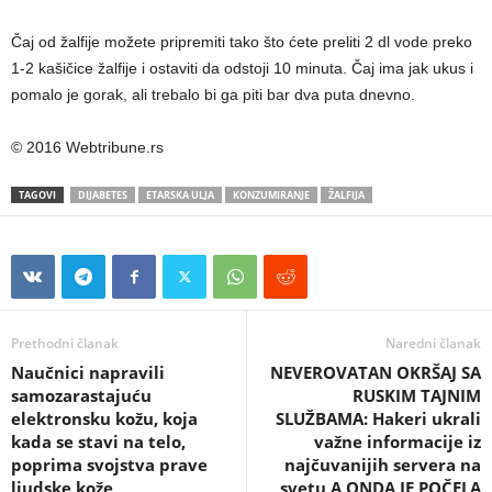
Čaj od žalfije možete pripremiti tako što ćete preliti 2 dl vode preko
1-2 kašičice žalfije i ostaviti da odstoji 10 minuta. Čaj ima jak ukus i
pomalo je gorak, ali trebalo bi ga piti bar dva puta dnevno.
© 2016 Webtribune.rs
TAGOVI
DIJABETES
ETARSKA ULJA
KONZUMIRANJE
ŽALFIJA
Prethodni članak
Naredni članak
Naučnici napravili
NEVEROVATAN OKRŠAJ SA
samozarastajuću
RUSKIM TAJNIM
elektronsku kožu, koja
SLUŽBAMA: Hakeri ukrali
kada se stavi na telo,
važne informacije iz
poprima svojstva prave
najčuvanijih servera na
ljudske kože
svetu A ONDA JE POČELA