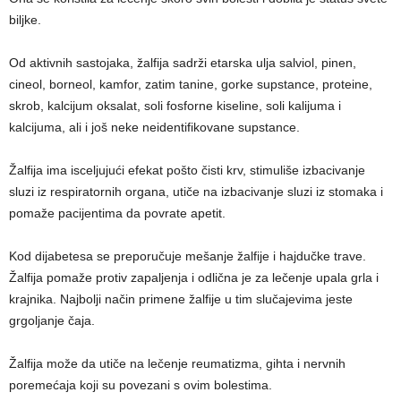
biljke.
Od aktivnih sastojaka, žalfija sadrži etarska ulja salviol, pinen,
cineol, borneol, kamfor, zatim tanine, gorke supstance, proteine,
skrob, kalcijum oksalat, soli fosforne kiseline, soli kalijuma i
kalcijuma, ali i još neke neidentifikovane supstance.
Žalfija ima isceljujući efekat pošto čisti krv, stimuliše izbacivanje
sluzi iz respiratornih organa, utiče na izbacivanje sluzi iz stomaka i
pomaže pacijentima da povrate apetit.
Kod dijabetesa se preporučuje mešanje žalfije i hajdučke trave.
Žalfija pomaže protiv zapaljenja i odlična je za lečenje upala grla i
krajnika. Najbolji način primene žalfije u tim slučajevima jeste
grgoljanje čaja.
Žalfija može da utiče na lečenje reumatizma, gihta i nervnih
poremećaja koji su povezani s ovim bolestima.