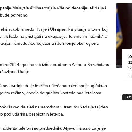
nije Malaysia Airlines trajala više od decenije, ali da je i
 bude potrebno.
elni sukob između Rusije i Ukrajine. Na pitanje o tome koji
o: „Nikada ne pristajati na okupaciju. To smo i mi učinili.“ U
tuacijom između Azerbejdžana i Jermenije oko regiona
Z
z
mbra 2024. godine u blizini aerodroma Aktau u Kazahstanu.
s
ržavljana Rusije.
31
zneo tvrdnju da je letelica oštećena usled spoljnog faktora
govim rečima, dovelo do gubitka kontrole nad letelicom.
KO
pokušavao da sleti na aerodrom u trenutku kada je taj deo
io pod udarima bespilotnih letelica.
ncidenta telefonirao predsedniku Alijevu i izrazio žaljenje