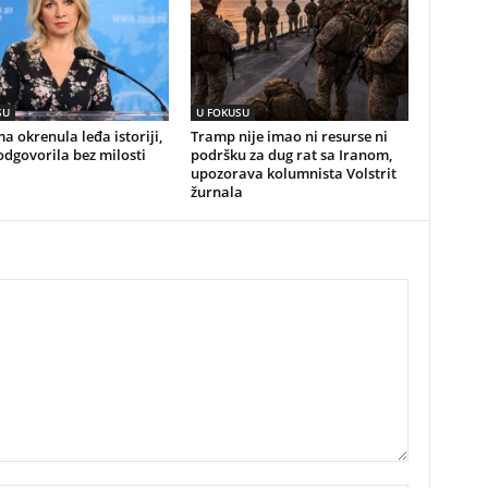
SU
U FOKUSU
a okrenula leđa istoriji,
Tramp nije imao ni resurse ni
odgovorila bez milosti
podršku za dug rat sa Iranom,
upozorava kolumnista Volstrit
žurnala