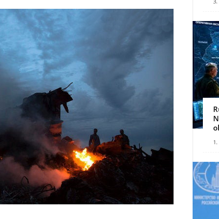
3.
R
N
o
1.