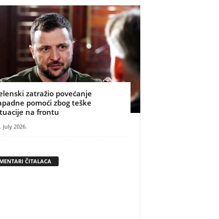
elenski zatražio povećanje
apadne pomoći zbog teške
ituacije na frontu
. July 2026.
MENTARI ČITALACA