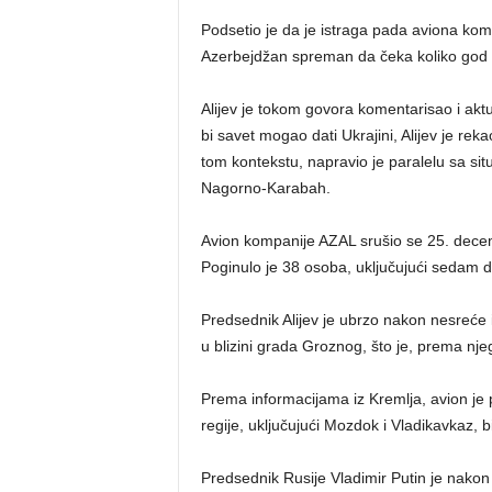
Podsetio je da je istraga pada aviona kompa
Azerbejdžan spreman da čeka koliko god
Alijev je tokom govora komentarisao i aktu
bi savet mogao dati Ukrajini, Alijev je reka
tom kontekstu, napravio je paralelu sa si
Nagorno-Karabah.
Avion kompanije AZAL srušio se 25. dece
Poginulo je 38 osoba, uključujući sedam d
Predsednik Alijev je ubrzo nakon nesreće i
u blizini grada Groznog, što je, prema nje
Prema informacijama iz Kremlja, avion je 
regije, uključujući Mozdok i Vladikavkaz, b
Predsednik Rusije Vladimir Putin je nakon i