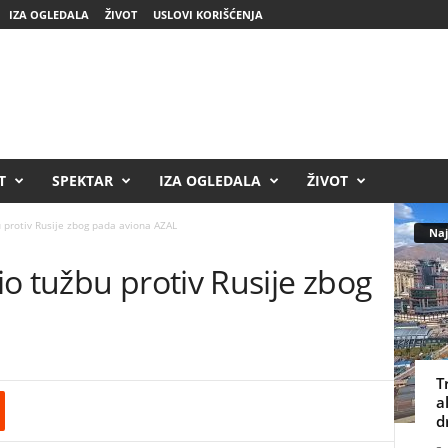
IZA OGLEDALA
ŽIVOT
USLOVI KORIŠĆENJA
T
SPEKTAR
IZA OGLEDALA
ŽIVOT
 protiv Rusije zbog pada aviona AZAL
Naj
o tužbu protiv Rusije zbog
T
a
d