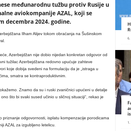
nese međunarodnu tužbu protiv Rusije u
alne aviokompanije AZAL, koji se
m decembra 2024. godine.
H
R
zerbejdžana Ilham Alijev tokom obraćanja na Šušinskom
6.
al.
će, Azerbejdžan nije dobio nijedan konkretan odgovor od
 glavni tužilac Azerbejdžana redovno upućuje zahteve
ori koje dobija svedeni na formulaciju da je „istraga u
čima, smatra se kontraproduktivnim.
kažemo. Znamo da su i ruski zvaničnici upućeni u detalje
no što bi svaki sused učinio u sličnoj situaciji“, rekao je
F
a
i
o priznanje odgovornosti, isplatu kompenzacije porodicama
1.
ji AZAL za izgubljeno letelicu.