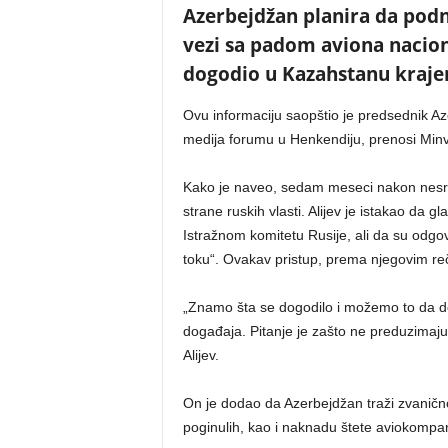
Azerbejdžan planira da pod
vezi sa padom aviona nacion
dogodio u Kazahstanu kraje
Ovu informaciju saopštio je predsednik A
medija forumu u Henkendiju, prenosi Minv
Kako je naveo, sedam meseci nakon nesre
strane ruskih vlasti. Alijev je istakao da
Istražnom komitetu Rusije, ali da su odgov
toku“. Ovakav pristup, prema njegovim re
„Znamo šta se dogodilo i možemo to da do
događaja. Pitanje je zašto ne preduzimaju o
Alijev.
On je dodao da Azerbejdžan traži zvaničn
poginulih, kao i naknadu štete aviokompani