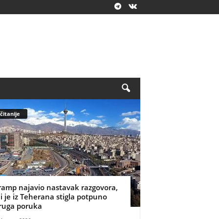
čitanije
ramp najavio nastavak razgovora,
li je iz Teherana stigla potpuno
ruga poruka