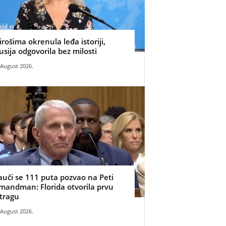
irošima okrenula leđa istoriji,
usija odgovorila bez milosti
 August 2026.
auči se 111 puta pozvao na Peti
mandman: Florida otvorila prvu
stragu
 August 2026.