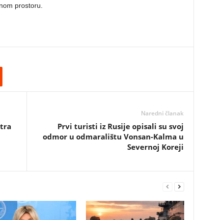
šnom prostoru.
Naredni članak
tra
Prvi turisti iz Rusije opisali su svoj
odmor u odmaralištu Vonsan-Kalma u
Severnoj Koreji