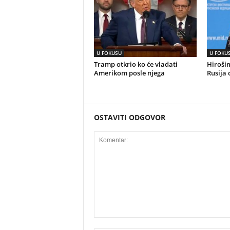
U FOKUSU
U FOKU
Tramp otkrio ko će vladati
Hirošim
Amerikom posle njega
Rusija 
OSTAVITI ODGOVOR