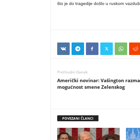
što je do tragedije došlo u ruskom vazdu
Prethodni članak
Američki novinar: Vašington razma
mogućnost smene Zelenskog
POVEZANI ČLANCI