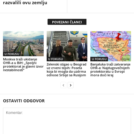
razvalili ovu zemlju
POVEZANI ČLANCI
U FOKUSU
U FOKUSU
U FOKUSU
Moskva traži ukidanje
OHR-a u BiH: „Spoljni
Zelenski stigao u Beograd
Banjaluka traži zatvaranje
protektorat je glavni izvor
uz crveni tepih: Poseta
OHR-a: Najdugovečnijem
nestabilnosti“
koja bi mogla da uzdrma
protektoratu u Evropi
odnose Srbije sa Rusijom
mora doći kraj
OSTAVITI ODGOVOR