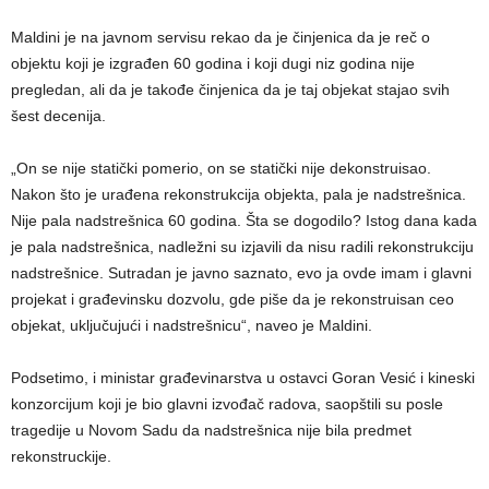
Maldini je na javnom servisu rekao da je činjenica da je reč o
objektu koji je izgrađen 60 godina i koji dugi niz godina nije
pregledan, ali da je takođe činjenica da je taj objekat stajao svih
šest decenija.
„On se nije statički pomerio, on se statički nije dekonstruisao.
Nakon što je urađena rekonstrukcija objekta, pala je nadstrešnica.
Nije pala nadstrešnica 60 godina. Šta se dogodilo? Istog dana kada
je pala nadstrešnica, nadležni su izjavili da nisu radili rekonstrukciju
nadstrešnice. Sutradan je javno saznato, evo ja ovde imam i glavni
projekat i građevinsku dozvolu, gde piše da je rekonstruisan ceo
objekat, uključujući i nadstrešnicu“, naveo je Maldini.
Podsetimo, i ministar građevinarstva u ostavci Goran Vesić i kineski
konzorcijum koji je bio glavni izvođač radova, saopštili su posle
tragedije u Novom Sadu da nadstrešnica nije bila predmet
rekonstruckije.