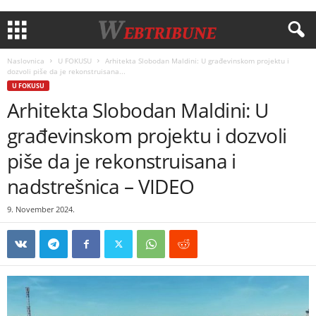
Naslovnica
U FOKUSU
Arhitekta Slobodan Maldini: U građevinskom projektu i
dozvoli piše da je rekonstruisana...
U FOKUSU
Arhitekta Slobodan Maldini: U
građevinskom projektu i dozvoli
piše da je rekonstruisana i
nadstrešnica – VIDEO
9. November 2024.