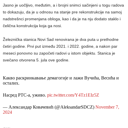
Jasno je uočljivo, međutim, a i brojni snimci sačinjeni u togu radova
to dokazuju, da je u odnosu na stanje pre rekonstrukcije na samoj
nadstrešnci promenjana obloga, kao i da je na nju dodato staklo i
čelična konstrukcija koja ga nosi.
Železnička stanica Novi Sad renovirana je dva puta u prethodne
četiri godine. Prvi put između 2021. i 2022. godine, a nakon par
meseci ponovno su započeti radovi u istom objektu. Stanica je
svečano otvorena 5. jula ove godine.
Какво раскринкавање демагогије и лажи Вучића, Весића и
осталих.
Насред РТС-а, уживо.
pic.twitter.com/Y4Tz1EIz5Z
— Александар Ковачевић (@AleksandarSDCZ)
November 7,
2024