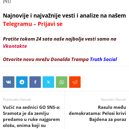
(N1)
Najnovije i najvažnije vesti i analize na našem
Telegramu – Prijavi se
Pratite tokom 24 sata naše najbolje vesti samo na
Vkontakte
Otvorite novu mrežu Donalda Trampa
Truth Social
Prethodni članak
Naredni članak
Vučić na sednici GO SNS-a:
Rasulo među
Sramota je da zemlju
demokratama: Pelosi krivi
predamo u ruke najgorem
Bajdena za poraz
ološu, onima koji su