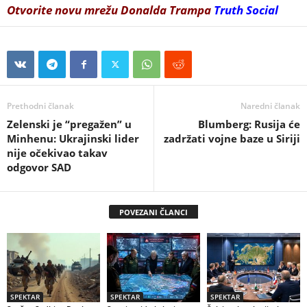
Otvorite novu mrežu Donalda Trampa
Truth Social
Prethodni članak
Naredni članak
Zelenski je “pregažen” u
Blumberg: Rusija će
Minhenu: Ukrajinski lider
zadržati vojne baze u Siriji
nije očekivao takav
odgovor SAD
POVEZANI ČLANCI
SPEKTAR
SPEKTAR
SPEKTAR