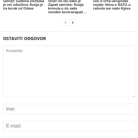
Sančez: Sudbina Donbasa
Stvari ne idu kako je
Šok iz vrha ukrajinske
je već odlučena: Rusija je
Zapad zamislio: Rusija
vojske: Istina o NATO-u
na korak od Odese
krenula u do sada
raznela sve nade Kijeva
neviđen kontranapad …
OSTAVITI ODGOVOR