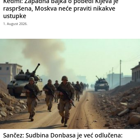
Kedmi: Zapadna bajka o pobedi Kijeva je
raspršena, Moskva neće praviti nikakve
ustupke
1. August 2026.
Sančez: Sudbina Donbasa je već odlučena: