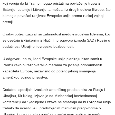
koji veruju da bi Tramp mogao pristati na povlačenje trupa iz
Estonije, Letonije i Litvanije, a možda i iz drugih delova Evrope, što
bi moglo povećati ranjivost Evropske unije prema ruskoj vojnoj
pretnji.
Ovakvi potezi izazvali su zabrinutost među evropskim liderima, koji
se osećaju isključenim iz ključnih pregovora između SAD i Rusije o
budućnosti Ukrajine i evropske bezbednosti.
U odgovoru na to, lideri Evropske unije planiraju hitan samit u
Parizu kako bi razgovarali o merama za jačanje odbrambenih
kapaciteta Evrope, nezavisno od potencijalnog smanjenja
američkog vojnog prisustva.
Dodatno, specijalni izaslanik američkog predsednika za Rusiju i
Ukrajinu, Kit Kelog, izjavio je na Minhenskoj bezbednosnoj
konferenciji da Sjedinjene Države ne smatraju da bi Evropska unija
trebalo da učestvuje u predstojećim mirovnim pregovorima o
Ukrajini, što je dodatno pojačalo osećaj marginalizacije među