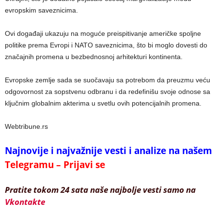
evropskim saveznicima.
Ovi događaji ukazuju na moguće preispitivanje američke spoljne
politike prema Evropi i NATO saveznicima, što bi moglo dovesti do
značajnih promena u bezbednosnoj arhitekturi kontinenta.
Evropske zemlje sada se suočavaju sa potrebom da preuzmu veću
odgovornost za sopstvenu odbranu i da redefinišu svoje odnose sa
ključnim globalnim akterima u svetlu ovih potencijalnih promena.
Webtribune.rs
Najnovije i najvažnije vesti i analize na našem
Telegramu – Prijavi se
Pratite tokom 24 sata naše najbolje vesti samo na
Vkontakte