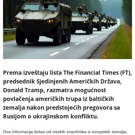
Prema izveštaju lista The Financial Times (FT),
predsednik Sjedinjenih Američkih Država,
Donald Tramp, razmatra mogućnost
povlačenja američkih trupa iz baltičkih
zemalja nakon predstojećih pregovora sa
Rusijom o ukrajinskom konfliktu.
Ova informacija dolazi od visokih zvaničnika iz evropskih zemalja,