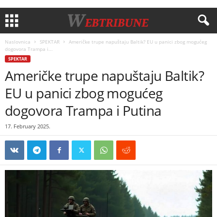
Naslovnica
SPEKTAR
Američke trupe napuštaju Baltik? EU u panici zbog mogućeg
dogovora Trampa i...
SPEKTAR
Američke trupe napuštaju Baltik?
EU u panici zbog mogućeg
dogovora Trampa i Putina
17. February 2025.