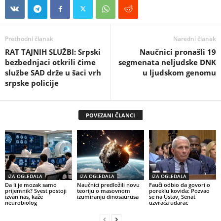
Prethodni članak
Naredni članak
RAT TAJNIH SLUŽBI: Srpski
Naučnici pronašli 19
bezbednjaci otkrili čime
segmenata neljudske DNK
službe SAD drže u šaci vrh
u ljudskom genomu
srpske policije
POVEZANI ČLANCI
IZA OGLEDALA
IZA OGLEDALA
IZA OGLEDALA
Da li je mozak samo
Naučnici predložili novu
Fauči odbio da govori o
prijemnik? Svest postoji
teoriju o masovnom
poreklu kovida: Pozvao
izvan nas, kaže
izumiranju dinosaurusa
se na Ustav, Senat
neurobiolog
uzvraća udarac