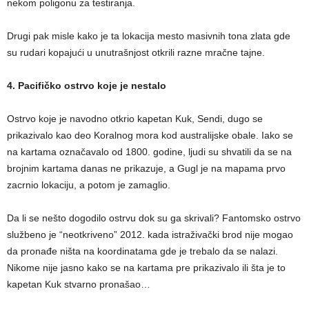
nekom poligonu za testiranja.
Drugi pak misle kako je ta lokacija mesto masivnih tona zlata gde
su rudari kopajući u unutrašnjost otkrili razne mračne tajne.
4. Pacifičko ostrvo koje je nestalo
Ostrvo koje je navodno otkrio kapetan Kuk, Sendi, dugo se
prikazivalo kao deo Koralnog mora kod australijske obale. Iako se
na kartama označavalo od 1800. godine, ljudi su shvatili da se na
brojnim kartama danas ne prikazuje, a Gugl je na mapama prvo
zacrnio lokaciju, a potom je zamaglio.
Da li se nešto dogodilo ostrvu dok su ga skrivali? Fantomsko ostrvo
službeno je “neotkriveno” 2012. kada istraživački brod nije mogao
da pronađe ništa na koordinatama gde je trebalo da se nalazi.
Nikome nije jasno kako se na kartama pre prikazivalo ili šta je to
kapetan Kuk stvarno pronašao…