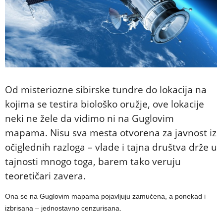
Od misteriozne sibirske tundre do lokacija na
kojima se testira biološko oružje, ove lokacije
neki ne žele da vidimo ni na Guglovim
mapama. Nisu sva mesta otvorena za javnost iz
očiglednih razloga – vlade i tajna društva drže u
tajnosti mnogo toga, barem tako veruju
teoretičari zavera.
Ona se na Guglovim mapama pojavljuju zamućena, a ponekad i
izbrisana – jednostavno cenzurisana.