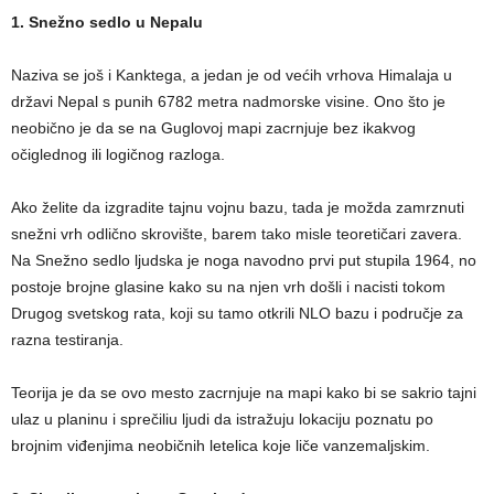
1. Snežno sedlo u Nepalu
Naziva se još i Kanktega, a jedan je od većih vrhova Himalaja u
državi Nepal s punih 6782 metra nadmorske visine. Ono što je
neobično je da se na Guglovoj mapi zacrnjuje bez ikakvog
očiglednog ili logičnog razloga.
Ako želite da izgradite tajnu vojnu bazu, tada je možda zamrznuti
snežni vrh odlično skrovište, barem tako misle teoretičari zavera.
Na Snežno sedlo ljudska je noga navodno prvi put stupila 1964, no
postoje brojne glasine kako su na njen vrh došli i nacisti tokom
Drugog svetskog rata, koji su tamo otkrili NLO bazu i područje za
razna testiranja.
Teorija je da se ovo mesto zacrnjuje na mapi kako bi se sakrio tajni
ulaz u planinu i sprečiliu ljudi da istražuju lokaciju poznatu po
brojnim viđenjima neobičnih letelica koje liče vanzemaljskim.