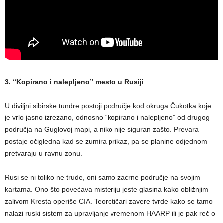
3. “Kopirano i nalepljeno” mesto u Rusiji
U diviljni sibirske tundre postoji područje kod okruga Čukotka koje
je vrlo jasno izrezano, odnosno “kopirano i nalepljeno” od drugog
područja na Guglovoj mapi, a niko nije siguran zašto. Prevara
postaje očigledna kad se zumira prikaz, pa se planine odjednom
pretvaraju u ravnu zonu.
Rusi se ni toliko ne trude, oni samo zacrne područje na svojim
kartama. Ono što povećava misteriju jeste glasina kako obližnjim
zalivom Kresta operiše CIA. Teoretičari zavere tvrde kako se tamo
nalazi ruski sistem za upravljanje vremenom HAARP ili je pak reč o