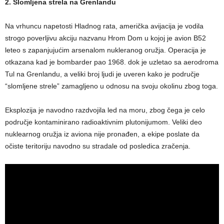
2. Slomljena strela na Grenlandu
Na vrhuncu napetosti Hladnog rata, američka avijacija je vodila
strogo poverljivu akciju nazvanu Hrom Dom u kojoj je avion B52
leteo s zapanjujućim arsenalom nukleranog oružja. Operacija je
otkazana kad je bombarder pao 1968. dok je uzletao sa aerodroma
Tul na Grenlandu, a veliki broj ljudi je uveren kako je područje
“slomljene strele” zamagljeno u odnosu na svoju okolinu zbog toga.
Eksplozija je navodno razdvojila led na moru, zbog čega je celo
područje kontaminirano radioaktivnim plutonijumom. Veliki deo
nuklearnog oružja iz aviona nije pronađen, a ekipe poslate da
očiste teritoriju navodno su stradale od posledica zračenja.