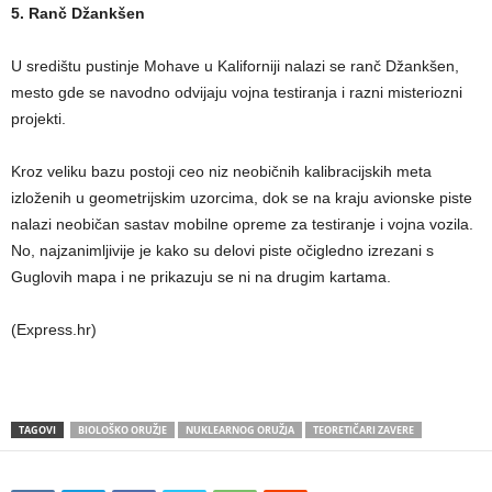
5. Ranč Džankšen
U središtu pustinje Mohave u Kaliforniji nalazi se ranč Džankšen,
mesto gde se navodno odvijaju vojna testiranja i razni misteriozni
projekti.
Kroz veliku bazu postoji ceo niz neobičnih kalibracijskih meta
izloženih u geometrijskim uzorcima, dok se na kraju avionske piste
nalazi neobičan sastav mobilne opreme za testiranje i vojna vozila.
No, najzanimljivije je kako su delovi piste očigledno izrezani s
Guglovih mapa i ne prikazuju se ni na drugim kartama.
(Express.hr)
TAGOVI
BIOLOŠKO ORUŽJE
NUKLEARNOG ORUŽJA
TEORETIČARI ZAVERE