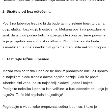
2. Birajte plod bez oštećenja
Površina lubenice trebalo bi da bude tamno zelene boje, tvrda na
opip, glatka i bez vidljivih oštećenja. Mekana površina pouzdani je
znak da je plod počeo truliti, a izbegavajte i onu osušene površine
koja je izgubila svu sočnost i slatkoću. Plod bi trebalo da bude
asimetričan, a one s neobičnim grbama prepustite nekom drugom.
3. Testirajte težinu lubenice
Možda vam se teška lubenice ne nosi iz prodavnice kući, ali upravo
bi najtežem plodu trebalo davati najviše pažnje. Čak 92 posto
lubenice čini voda, pa su najsočniji plodovi ujedno i najteži.
Podignite nekoliko lubenica iste veličine, a kući odnesite onu koja je
najteža. Ta će biti najslađa i najsočnija!
Pogledajte u videu kako prepoznati sočnu lubenicu, i kako je