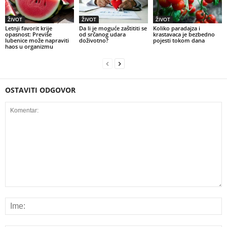
ŽIVOT
ŽIVOT
ŽIVOT
Letnji favorit krije
Da li je moguće zaštititi se
Koliko paradajza i
opasnost: Previše
od srčanog udara
krastavaca je bezbedno
lubenice može napraviti
doživotno?
pojesti tokom dana
haos u organizmu
OSTAVITI ODGOVOR