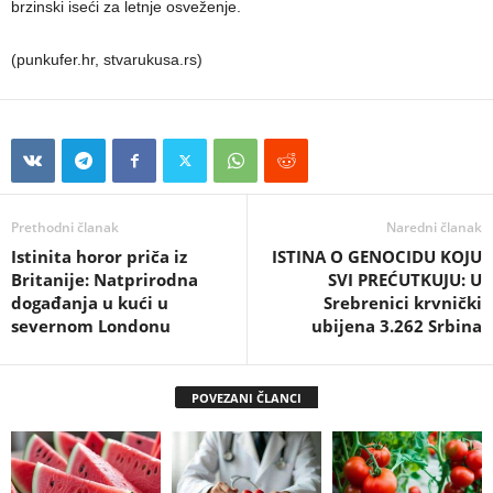
brzinski iseći za letnje osveženje.
(punkufer.hr, stvarukusa.rs)
Prethodni članak
Naredni članak
Istinita horor priča iz
ISTINA O GENOCIDU KOJU
Britanije: Natprirodna
SVI PREĆUTKUJU: U
događanja u kući u
Srebrenici krvnički
severnom Londonu
ubijena 3.262 Srbina
POVEZANI ČLANCI