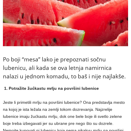
Po boji “mesa” lako je prepoznati sočnu
lubenicu, ali kada se ova letnja namirnica
nalazi u jednom komadu, to baš i nije najlakše.
1. Potražite žućkastu mrlju na površini lubenice
Jeste li primetili mrlju na površini lubenice? Ona predstavlja mesto
na kojoj je ista ležala na zemlji tokom dozrevanja. Najzrelije
lubenice imaju žućkastu mrlju, dok one bele boje ili svetlo zelene
boje treba izbegavati jer su ubrane pre nego što su dozrele.
Nemojte kupovati ni lubenicu koja nema nikakvu mrlju na površini.